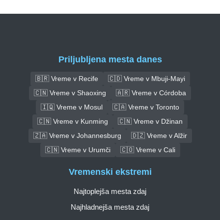
Priljubljena mesta danes
🇧🇷 Vreme v Recife
🇨🇩 Vreme v Mbuji-Mayi
🇨🇳 Vreme v Shaoxing
🇦🇷 Vreme v Córdoba
🇮🇶 Vreme v Mosul
🇨🇦 Vreme v Toronto
🇨🇳 Vreme v Kunming
🇨🇳 Vreme v Džinan
🇿🇦 Vreme v Johannesburg
🇩🇿 Vreme v Alžir
🇨🇳 Vreme v Urumči
🇨🇴 Vreme v Cali
Vremenski ekstremi
Najtoplejša mesta zdaj
Najhladnejša mesta zdaj