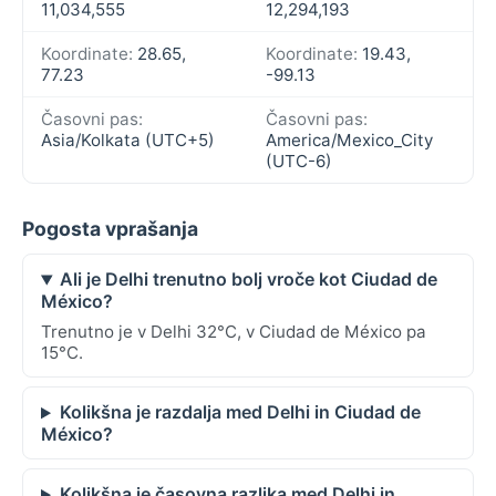
11,034,555
12,294,193
Koordinate:
28.65,
Koordinate:
19.43,
77.23
-99.13
Časovni pas:
Časovni pas:
Asia/Kolkata (UTC+5)
America/Mexico_City
(UTC-6)
Pogosta vprašanja
Ali je Delhi trenutno bolj vroče kot Ciudad de
México?
Trenutno je v Delhi 32°C, v Ciudad de México pa
15°C.
Kolikšna je razdalja med Delhi in Ciudad de
México?
Kolikšna je časovna razlika med Delhi in