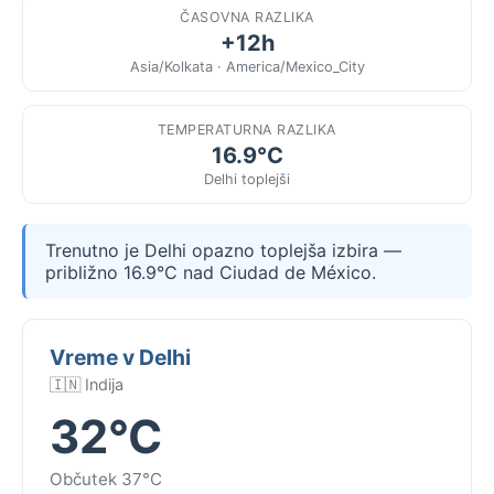
ČASOVNA RAZLIKA
+12h
Asia/Kolkata · America/Mexico_City
TEMPERATURNA RAZLIKA
16.9°C
Delhi toplejši
Trenutno je Delhi opazno toplejša izbira —
približno 16.9°C nad Ciudad de México.
Vreme v Delhi
🇮🇳 Indija
32°C
Občutek 37°C