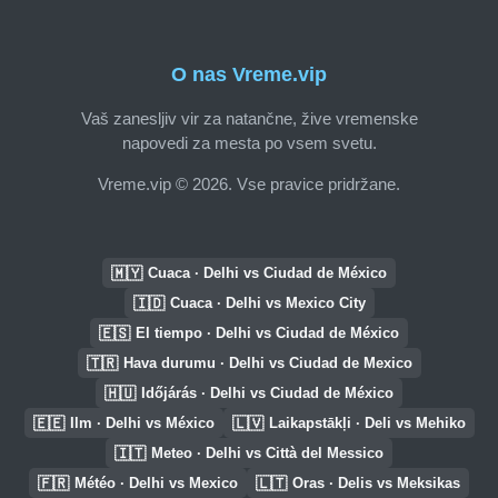
O nas Vreme.vip
Vaš zanesljiv vir za natančne, žive vremenske
napovedi za mesta po vsem svetu.
Vreme.vip © 2026. Vse pravice pridržane.
🇲🇾
Cuaca · Delhi vs Ciudad de México
🇮🇩
Cuaca · Delhi vs Mexico City
🇪🇸
El tiempo · Delhi vs Ciudad de México
🇹🇷
Hava durumu · Delhi vs Ciudad de Mexico
🇭🇺
Időjárás · Delhi vs Ciudad de México
🇪🇪
🇱🇻
Ilm · Delhi vs México
Laikapstākļi · Deli vs Mehiko
🇮🇹
Meteo · Delhi vs Città del Messico
🇫🇷
🇱🇹
Météo · Delhi vs Mexico
Oras · Delis vs Meksikas