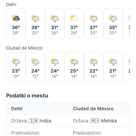
Delhi
36°
36°
31°
37°
37°
35°
32
28°
30°
26°
26°
30°
30°
29°
Ciudad de México
23°
24°
24°
25°
22°
21°
22
13°
13°
14°
14°
14°
13°
14°
Podatki o mestu
Delhi
Ciudad de México
Država:
🇮🇳 Indija
Država:
🇲🇽 Mehika
Prebivalstvo:
Prebivalstvo: