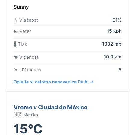
Sunny
💧 Vlažnost
61%
15 kph
🌬️ Veter
1002 mb
🌡️ Tlak
10.0 km
👁️ Videnost
☀️ UV indeks
5
Oglejte si celotno napoved za Delhi →
Vreme v Ciudad de México
🇲🇽 Mehika
15°C