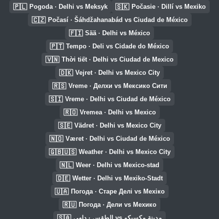
🇵🇱
🇸🇰
Pogoda · Delhi vs Meksyk
Počasie · Dillí vs Mexiko
🇨🇿
Počasí · Šáhdžahanabád vs Ciudad de México
🇫🇮
Sää · Delhi vs México
🇵🇹
Tempo · Deli vs Cidade do México
🇻🇳
Thời tiết · Delhi vs Ciudad de Mexico
🇩🇰
Vejret · Delhi vs Mexico City
🇷🇸
Vreme · Делхи vs Мексико Сити
🇸🇮
Vreme · Delhi vs Ciudad de México
🇷🇴
Vremea · Delhi vs Mexico
🇸🇪
Vädret · Delhi vs Mexico City
🇳🇴
Været · Delhi vs Ciudad de México
🇬🇧🇺🇸
Weather · Delhi vs Mexico City
🇳🇱
Weer · Delhi vs Mexico-stad
🇩🇪
Wetter · Delhi vs Mexiko-Stadt
🇺🇦
Погода · Старе Делі vs Мехіко
🇷🇺
Погода · Дели vs Мехико
🇸🇦
الطقس · دلهي vs مدينة مكسيكو