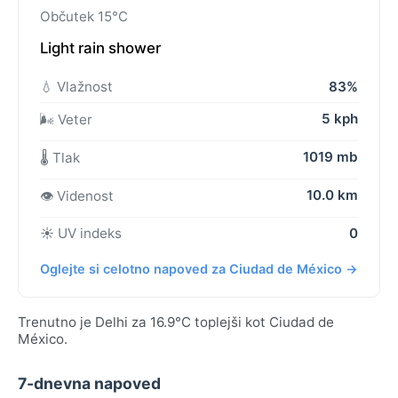
Občutek 15°C
Light rain shower
💧 Vlažnost
83%
5 kph
🌬️ Veter
1019 mb
🌡️ Tlak
10.0 km
👁️ Videnost
☀️ UV indeks
0
Oglejte si celotno napoved za Ciudad de México →
Trenutno je Delhi za 16.9°C toplejši kot Ciudad de
México.
7-dnevna napoved