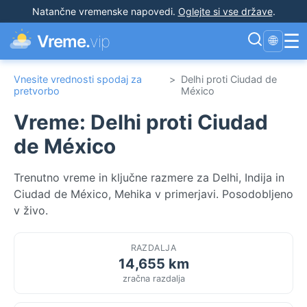
Natančne vremenske napovedi
.
Oglejte si vse države
.
☰
Vreme.
vip
🌐
Vnesite vrednosti spodaj za
>
Delhi proti Ciudad de
pretvorbo
México
Vreme: Delhi proti Ciudad
de México
Trenutno vreme in ključne razmere za Delhi, Indija in
Ciudad de México, Mehika v primerjavi. Posodobljeno
v živo.
RAZDALJA
14,655 km
zračna razdalja