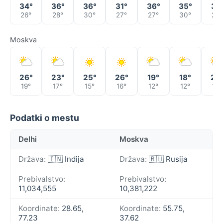
34°
36°
36°
31°
36°
35°
31°
26°
28°
30°
27°
27°
30°
29°
Moskva
26°
23°
25°
26°
19°
18°
22
19°
17°
15°
16°
12°
12°
12°
Podatki o mestu
Delhi
Moskva
Država:
🇮🇳 Indija
Država:
🇷🇺 Rusija
Prebivalstvo:
Prebivalstvo:
11,034,555
10,381,222
Koordinate:
28.65,
Koordinate:
55.75,
77.23
37.62