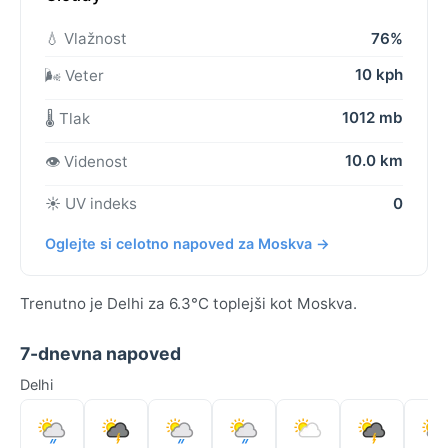
💧 Vlažnost
76%
10 kph
🌬️ Veter
1012 mb
🌡️ Tlak
10.0 km
👁️ Videnost
☀️ UV indeks
0
Oglejte si celotno napoved za Moskva →
Trenutno je Delhi za 6.3°C toplejši kot Moskva.
7-dnevna napoved
Delhi