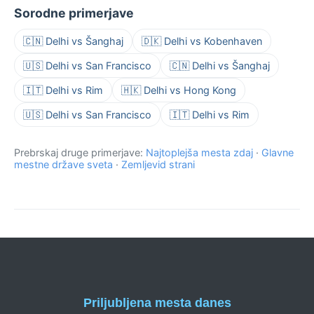
Sorodne primerjave
🇨🇳 Delhi vs Šanghaj
🇩🇰 Delhi vs Kobenhaven
🇺🇸 Delhi vs San Francisco
🇨🇳 Delhi vs Šanghaj
🇮🇹 Delhi vs Rim
🇭🇰 Delhi vs Hong Kong
🇺🇸 Delhi vs San Francisco
🇮🇹 Delhi vs Rim
Prebrskaj druge primerjave:
Najtoplejša mesta zdaj
·
Glavne
mestne države sveta
·
Zemljevid strani
Priljubljena mesta danes