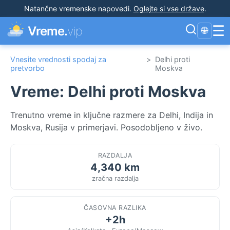
Natančne vremenske napovedi
.
Oglejte si vse države
.
☰
Vreme.
vip
🌐
Vnesite vrednosti spodaj za
>
Delhi proti
pretvorbo
Moskva
Vreme: Delhi proti Moskva
Trenutno vreme in ključne razmere za Delhi, Indija in
Moskva, Rusija v primerjavi. Posodobljeno v živo.
RAZDALJA
4,340 km
zračna razdalja
ČASOVNA RAZLIKA
+2h