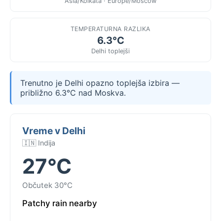
Asia/Kolkata · Europe/Moscow
TEMPERATURNA RAZLIKA
6.3°C
Delhi toplejši
Trenutno je Delhi opazno toplejša izbira —
približno 6.3°C nad Moskva.
Vreme v Delhi
🇮🇳 Indija
27°C
Občutek 30°C
Patchy rain nearby