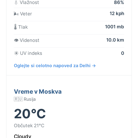
💧 Vlažnost
86%
12 kph
🌬️ Veter
1001 mb
🌡️ Tlak
10.0 km
👁️ Videnost
☀️ UV indeks
0
Oglejte si celotno napoved za Delhi →
Vreme v Moskva
🇷🇺 Rusija
20°C
Občutek 21°C
Cloudy