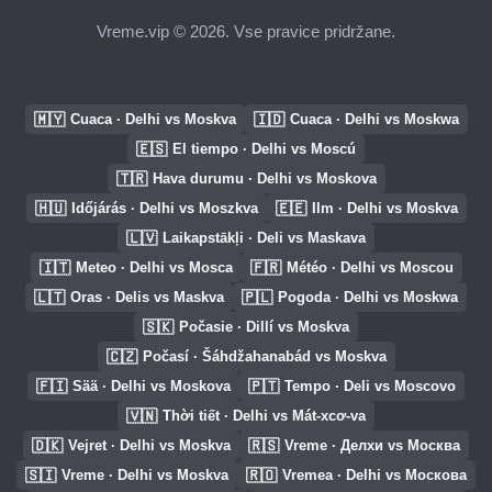
Vreme.vip © 2026. Vse pravice pridržane.
🇲🇾
🇮🇩
Cuaca · Delhi vs Moskva
Cuaca · Delhi vs Moskwa
🇪🇸
El tiempo · Delhi vs Moscú
🇹🇷
Hava durumu · Delhi vs Moskova
🇭🇺
🇪🇪
Időjárás · Delhi vs Moszkva
Ilm · Delhi vs Moskva
🇱🇻
Laikapstākļi · Deli vs Maskava
🇮🇹
🇫🇷
Meteo · Delhi vs Mosca
Météo · Delhi vs Moscou
🇱🇹
🇵🇱
Oras · Delis vs Maskva
Pogoda · Delhi vs Moskwa
🇸🇰
Počasie · Dillí vs Moskva
🇨🇿
Počasí · Šáhdžahanabád vs Moskva
🇫🇮
🇵🇹
Sää · Delhi vs Moskova
Tempo · Deli vs Moscovo
🇻🇳
Thời tiết · Delhi vs Mát-xcơ-va
🇩🇰
🇷🇸
Vejret · Delhi vs Moskva
Vreme · Делхи vs Москва
🇸🇮
🇷🇴
Vreme · Delhi vs Moskva
Vremea · Delhi vs Москова