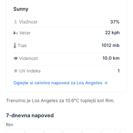
Sunny
💧 Vlažnost
37%
22 kph
🌬️ Veter
1012 mb
🌡️ Tlak
10.0 km
👁️ Videnost
☀️ UV indeks
1
Oglejte si celotno napoved za Los Angeles →
Trenutno je Los Angeles za 10.6°C toplejši kot Rim.
7-dnevna napoved
Rim