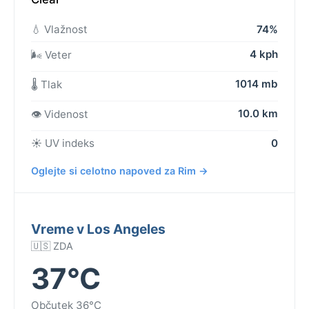
💧 Vlažnost
74%
4 kph
🌬️ Veter
1014 mb
🌡️ Tlak
10.0 km
👁️ Videnost
☀️ UV indeks
0
Oglejte si celotno napoved za Rim →
Vreme v Los Angeles
🇺🇸 ZDA
37°C
Občutek 36°C