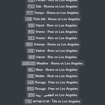
🇨🇿
Počasí · Řím vs Los Angeles
🇫🇮
Sää · Rooma vs Los Angeles
🇵🇹
Tempo · Roma vs Los Angeles
🇻🇳
Thời tiết · Roma vs Los Angeles
🇩🇰
Vejret · Rom vs Los Angeles
🇷🇸
Vreme · Рим vs Los Angeles
🇸🇮
Vreme · Rim vs Los Angeles
🇷🇴
Vremea · Roma vs Los Angeles
🇸🇪
Vädret · Rom vs Los Angeles
🇳🇴
Været · Rim vs Los Angeles
🇬🇧🇺🇸
Weather · Rome vs Los Angeles
🇳🇱
Weer · Rome vs Los Angeles
🇩🇪
Wetter · Rom vs Los Angeles
🇺🇦
Погода · Рим vs Los Angeles
🇷🇺
Погода · Рим vs Los Angeles
🇸🇦
الطقس · روما vs Los Angeles
🇹🇭
สภาพอากาศ · โรม vs Los Angeles