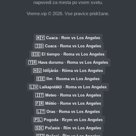
napovedi za mesta po vsem svetu.
Vreme.vip © 2026. Vse pravice pridržane.
🇲🇾
Cuaca · Rom vs Los Angeles
🇮🇩
Cuaca · Roma vs Los Angeles
🇪🇸
El tiempo · Roma vs Los Angeles
🇹🇷
Hava durumu · Roma vs Los Angeles
🇭🇺
Időjárás · Róma vs Los Angeles
🇪🇪
Ilm · Rooma vs Los Angeles
🇱🇻
Laikapstākļi · Roma vs Los Angeles
🇮🇹
Meteo · Roma vs Los Angeles
🇫🇷
Météo · Rome vs Los Angeles
🇱🇹
Oras · Roma vs Los Angeles
🇵🇱
Pogoda · Rzym vs Los Angeles
🇸🇰
Počasie · Rím vs Los Angeles