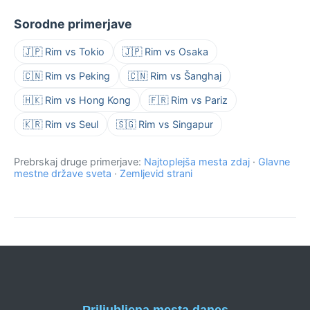
Sorodne primerjave
🇯🇵 Rim vs Tokio
🇯🇵 Rim vs Osaka
🇨🇳 Rim vs Peking
🇨🇳 Rim vs Šanghaj
🇭🇰 Rim vs Hong Kong
🇫🇷 Rim vs Pariz
🇰🇷 Rim vs Seul
🇸🇬 Rim vs Singapur
Prebrskaj druge primerjave:
Najtoplejša mesta zdaj
·
Glavne
mestne države sveta
·
Zemljevid strani
Priljubljena mesta danes