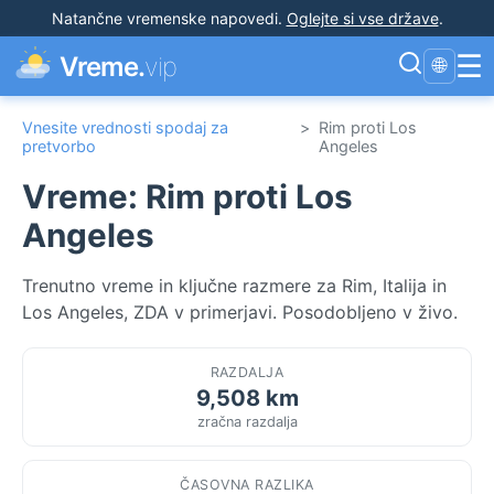
Natančne vremenske napovedi
.
Oglejte si vse države
.
☰
Vreme.
vip
🌐
Vnesite vrednosti spodaj za
>
Rim proti Los
pretvorbo
Angeles
Vreme: Rim proti Los
Angeles
Trenutno vreme in ključne razmere za Rim, Italija in
Los Angeles, ZDA v primerjavi. Posodobljeno v živo.
RAZDALJA
9,508 km
zračna razdalja
ČASOVNA RAZLIKA