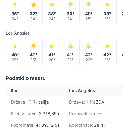
36°
37°
38°
39°
40°
38°
36
24°
24°
24°
24°
25°
25°
24°
Los Angeles
40°
40°
41°
41°
42°
42°
40
25°
25°
26°
25°
26°
26°
26°
Podatki o mestu
Rim
Los Angeles
Država:
🇮🇹 Italija
Država:
🇺🇸 ZDA
Prebivalstvo:
2,318,895
Prebivalstvo:
—
Koordinate:
41.89, 12.51
Koordinate:
28.47,