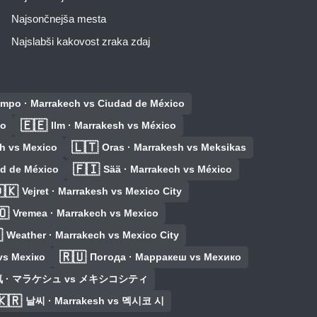
Najsončnejša mesta
Najslabši kakovost zraka zdaj
iempo · Marrakech vs Ciudad de México
🇪🇪
co
Ilm · Marrakesh vs México
🇱🇹
h vs Mexico
Oras · Marrakesh vs Meksikas
🇫🇮
ad de México
Sää · Marrakech vs México
🇰
Vejret · Marrakesh vs Mexico City
🇴
Vremea · Marrakech vs Mexico

Weather · Marrakech vs Mexico City
🇷🇺
vs Мехіко
Погода · Марракеш vs Мехико
 · マラケシュ vs メキシコシティ
🇰🇷
날씨 · Marrakesh vs 멕시코 시