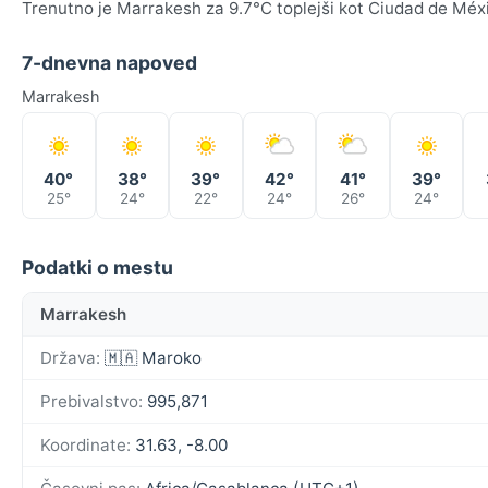
Trenutno je Marrakesh za 9.7°C toplejši kot Ciudad de Méx
7-dnevna napoved
Marrakesh
40°
38°
39°
42°
41°
39°
25°
24°
22°
24°
26°
24°
Podatki o mestu
Marrakesh
Država:
🇲🇦 Maroko
Prebivalstvo:
995,871
Koordinate:
31.63, -8.00