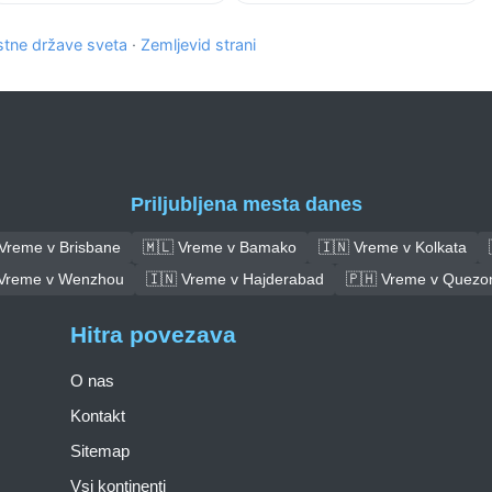
tne države sveta
·
Zemljevid strani
Priljubljena mesta danes
 Vreme v Brisbane
🇲🇱 Vreme v Bamako
🇮🇳 Vreme v Kolkata
 Vreme v Wenzhou
🇮🇳 Vreme v Hajderabad
🇵🇭 Vreme v Quezon
Hitra povezava
O nas
Kontakt
Sitemap
Vsi kontinenti