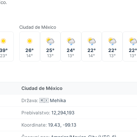
ico.
Ciudad de México
39°
26°
25°
24°
22°
22°
22
23°
14°
13°
13°
14°
13°
13°
Ciudad de México
Država:
🇲🇽 Mehika
Prebivalstvo:
12,294,193
Koordinate:
19.43, -99.13