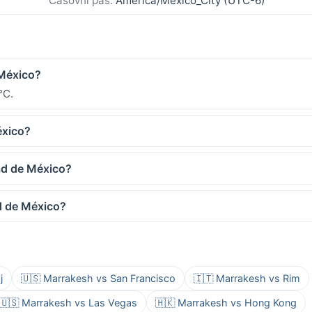
Časovni pas:
America/Mexico_City (UTC-6)
 México?
°C.
éxico?
ad de México?
ad de México?
j
🇺🇸 Marrakesh vs San Francisco
🇮🇹 Marrakesh vs Rim
🇺🇸 Marrakesh vs Las Vegas
🇭🇰 Marrakesh vs Hong Kong