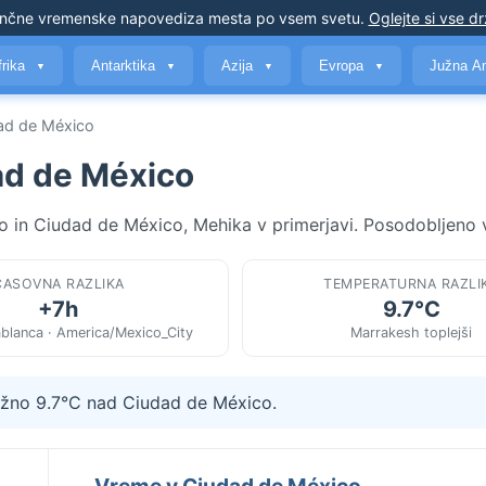
nčne vremenske napovedi
za mesta po vsem svetu
.
Oglejte si vse d
frika
Antarktika
Azija
Evropa
Južna A
▼
▼
▼
▼
ad de México
ad de México
 in Ciudad de México, Mehika v primerjavi. Posodobljeno v
ČASOVNA RAZLIKA
TEMPERATURNA RAZLI
+7h
9.7°C
blanca · America/Mexico_City
Marrakesh toplejši
ližno 9.7°C nad Ciudad de México.
Vreme v Ciudad de México