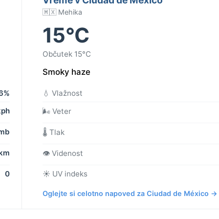
🇲🇽 Mehika
15°C
Občutek 15°C
Smoky haze
6%
💧 Vlažnost
kph
🌬️ Veter
 mb
🌡️ Tlak
 km
👁️ Videnost
0
☀️ UV indeks
Oglejte si celotno napoved za Ciudad de México →