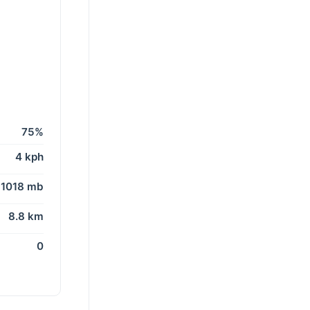
75%
4 kph
1018 mb
8.8 km
0