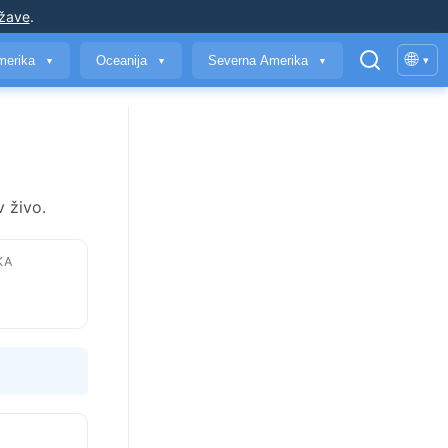
ržave
.
🌐
merika
Oceanija
Severna Amerika
▾
▼
▼
▼
 živo.
KA