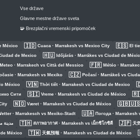
Vse države
Glavne mestne države sveta
🧩 Brezplačni vremenski pripomoček
🇮🇩
🇪🇸
e México
Cuaca · Marrakesh vs Mexico City
El t
🇭🇺
Ciudad de Mexico
Időjárás · Marrákes vs Ciudad de Méxi
🇫🇷
Meteo · Marrakech vs Città del Messico
Météo · Marrakec
🇨🇿
očasie · Marrakesh vs Mexiko
Počasí · Marrákeš vs Ciud
🇻🇳

do México
Thời tiết · Marrakesh vs Ciudad de Mexico
🇸🇮
🇷
сико Сити
Vreme · Marrakesh vs Ciudad de México
🇳🇴
🇬🇧🇺
City
Været · Marrakesh vs Ciudad de México
🇺🇦
etter · Marrakesch vs Mexiko-Stadt
Погода · Marrakesh 
🇹🇭
🇯🇵
 vs مدينة مكسيكو
สภาพอากาศ · Marrakesh vs เม็กซิโกซิตี
天気
🇹🇼
 de México
天氣預報 · Marrakesh vs Ciudad de México