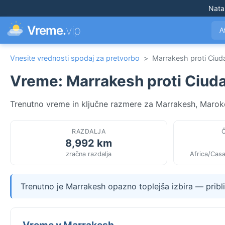
Nata
Vreme.
vip
A
Vnesite vrednosti spodaj za pretvorbo
>
Marrakesh proti Ciud
Vreme: Marrakesh proti Ciud
Trenutno vreme in ključne razmere za Marrakesh, Maroko
RAZDALJA
8,992 km
zračna razdalja
Africa/Casa
Trenutno je Marrakesh opazno toplejša izbira — prib
Vreme v Marrakesh