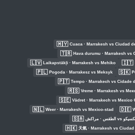
🇲🇾
Cuaca · Marrakesh vs Ciudad d
🇹🇷
Hava durumu · Marrakesh vs 
🇱🇻
🇮🇹
Laikapstākļi · Marrakesh vs Mehiko
🇵🇱
🇸🇰
Pogoda · Marrakesz vs Meksyk
P
🇵🇹
Tempo · Marrakech vs Cidade 
🇷🇸
Vreme · Marrakesh vs Мек
🇸🇪
Vädret · Marrakech vs Mexico 
🇳🇱
🇩🇪
Weer · Marrakesh vs Mexico-stad
W
🇸🇦
الطقس · مراكش
🇭🇰
天氣 · Marrakesh vs Ciudad