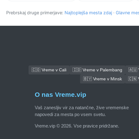
Prebrskaj druge primerjave:
Najtoplejša mesta zdaj
·
Glavne mes
🇨🇴 Vreme v Cali
🇮🇩 Vreme v Palembang
🇦🇺
🇧🇾 Vreme v Minsk
🇨🇳
O nas Vreme.vip
Vaš zanesljiv vir za natančne, žive vremenske
napovedi za mesta po vsem svetu.
Vreme.vip © 2026. Vse pravice pridržane.