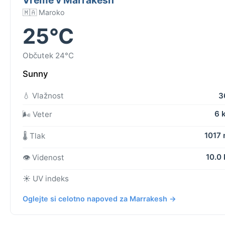
🇲🇦 Maroko
25°C
Občutek 24°C
Sunny
💧 Vlažnost
3
6 
🌬️ Veter
1017
🌡️ Tlak
10.0
👁️ Videnost
☀️ UV indeks
Oglejte si celotno napoved za Marrakesh →