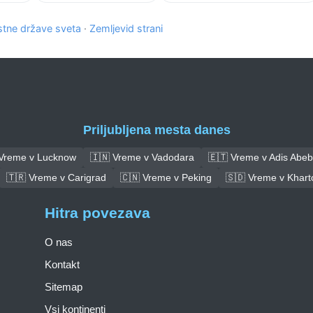
tne države sveta
·
Zemljevid strani
Priljubljena mesta danes
 Vreme v Lucknow
🇮🇳 Vreme v Vadodara
🇪🇹 Vreme v Adis Abe
🇹🇷 Vreme v Carigrad
🇨🇳 Vreme v Peking
🇸🇩 Vreme v Khar
Hitra povezava
O nas
Kontakt
Sitemap
Vsi kontinenti