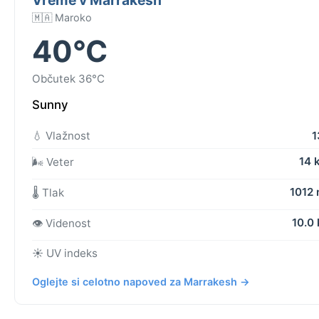
🇲🇦 Maroko
40°C
Občutek 36°C
Sunny
💧 Vlažnost
1
14 
🌬️ Veter
1012
🌡️ Tlak
10.0
👁️ Videnost
☀️ UV indeks
Oglejte si celotno napoved za Marrakesh →