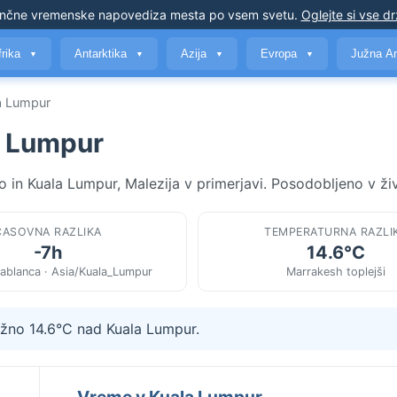
nčne vremenske napovedi
za mesta po vsem svetu
.
Oglejte si vse d
frika
Antarktika
Azija
Evropa
Južna A
▼
▼
▼
▼
a Lumpur
a Lumpur
in Kuala Lumpur, Malezija v primerjavi. Posodobljeno v ži
ČASOVNA RAZLIKA
TEMPERATURNA RAZLI
-7h
14.6°C
ablanca · Asia/Kuala_Lumpur
Marrakesh toplejši
ižno 14.6°C nad Kuala Lumpur.
Vreme v Kuala Lumpur