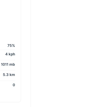
75%
4 kph
1011 mb
5.3 km
0