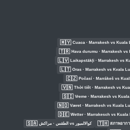
🇲🇾
Cuaca · Marrakesh vs Kuala
🇹🇷
Hava durumu · Marrakesh vs
🇱🇻
Laikapstākļi · Marrakesh vs 
🇱🇹
Oras · Marrakesh vs Kvala L
🇨🇿
Počasí · Marrákeš vs Kua
🇻🇳
Thời tiết · Marrakesh vs Ku
🇸🇮
Vreme · Marrakesh vs Kual
🇳🇴
Været · Marrakesh vs Kuala L
🇩🇪
Wetter · Marrakesch vs Kuala
🇸🇦
🇹🇭
الطقس · مراكش vs كوالالمبور
สภาพอากาศ