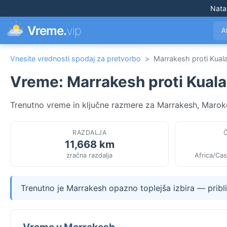
Nata
Vreme.
vip
A
Vnesite vrednosti spodaj za pretvorbo
>
Marrakesh proti Kual
Vreme: Marrakesh proti Kual
Trenutno vreme in ključne razmere za Marrakesh, Maroko 
RAZDALJA
11,668 km
zračna razdalja
Africa/Cas
Trenutno je Marrakesh opazno toplejša izbira — pribl
Vreme v Marrakesh