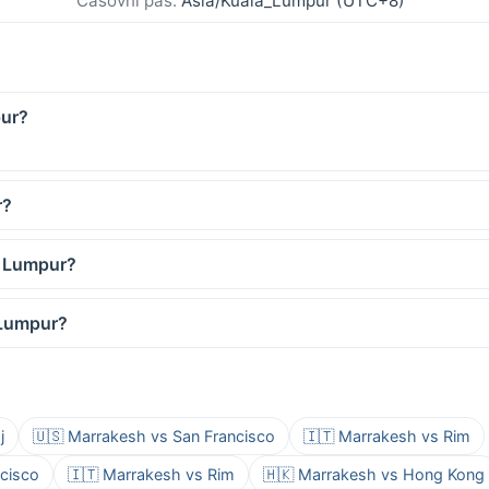
Časovni pas:
Asia/Kuala_Lumpur (UTC+8)
pur?
r?
a Lumpur?
a Lumpur?
j
🇺🇸 Marrakesh vs San Francisco
🇮🇹 Marrakesh vs Rim
ncisco
🇮🇹 Marrakesh vs Rim
🇭🇰 Marrakesh vs Hong Kong