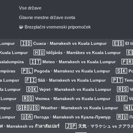
Vse države
Glavne mestne države sveta
🧩 Brezplačni vremenski pripomoček
🇮🇩
🇪🇸
 Lumpur
Cuaca · Marrakesh vs Kuala Lumpur
El 
🇭🇺
🇪
 Kuala Lumpur
Időjárás · Marrákes vs Kuala Lumpur
🇮🇹
🇫🇷
Kualalumpūra
Meteo · Marrakech vs Kuala Lumpur
🇵🇱
🇸🇰
umpūras
Pogoda · Marrakesz vs Kuala Lumpur
Po
🇫🇮
🇵🇹
la Lumpur
Sää · Marrakech vs Kuala Lumpur
Tem
🇩🇰
🇷🇸
ala Lumpur
Vejret · Marrakesh vs Kuala Lumpur
V
🇷🇴
🇸🇪
a Lumpur
Vremea · Marrakech vs Kuala Lumpur
V
🇬🇧🇺🇸
🇳
umpur
Weather · Marrakech vs Kuala Lumpur
🇺🇦
🇷🇺
 Lumpur
Погода · Marrakesh vs Куала-Лумпур
П
🇯🇵
 · Marrakesh vs กัวลาลัมเปอร์
天気 · マラケシュ vs クア