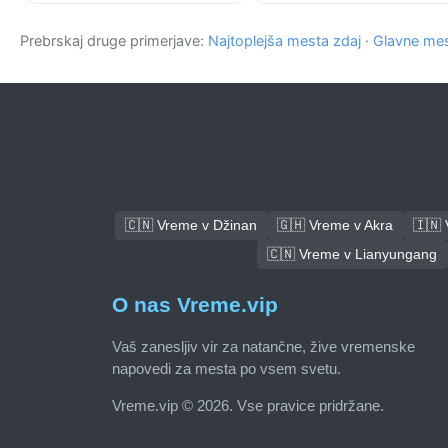
Prebrskaj druge primerjave:
Najtoplejša mesta zdaj
·
Glavne mes
🇨🇳 Vreme v Džinan
🇬🇭 Vreme v Akra
🇮🇳
🇨🇳 Vreme v Lianyungang
O nas Vreme.vip
Vaš zanesljiv vir za natančne, žive vremenske
napovedi za mesta po vsem svetu.
Vreme.vip © 2026. Vse pravice pridržane.