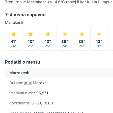
Trenutno je Marrakesh za 14.6°C toplejši kot Kuala Lumpur.
7-dnevna napoved
Marrakesh
41°
40°
40°
39°
38°
43°
24°
25°
25°
24°
25°
26°
Podatki o mestu
Marrakesh
Država:
🇲🇦 Maroko
Prebivalstvo:
995,871
Koordinate:
31.63, -8.00