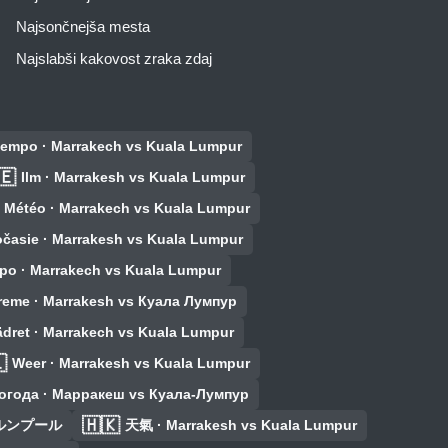
Najsončnejša mesta
Najslabši kakovost zraka zdaj
tiempo · Marrakech vs Kuala Lumpur
🇪
Ilm · Marrakesh vs Kuala Lumpur
Météo · Marrakech vs Kuala Lumpur
časie · Marrakesh vs Kuala Lumpur
po · Marrakech vs Kuala Lumpur
reme · Marrakesh vs Куала Лумпур
ädret · Marrakech vs Kuala Lumpur

Weer · Marrakesh vs Kuala Lumpur
огода · Марракеш vs Куала-Лумпур
🇭🇰
ラルンプール
天氣 · Marrakesh vs Kuala Lumpur