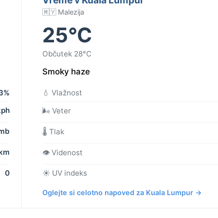
🇲🇾 Malezija
25°C
Občutek 28°C
Smoky haze
3%
💧 Vlažnost
kph
🌬️ Veter
 mb
🌡️ Tlak
 km
👁️ Videnost
0
☀️ UV indeks
Oglejte si celotno napoved za Kuala Lumpur →