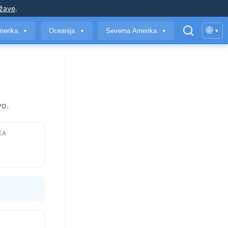
ržave
.
🌐
merika
Oceanija
Severna Amerika
▾
▼
▼
▼
vo.
KA