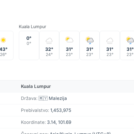
Kuala Lumpur
0°
0°
43°
32°
31°
31°
31°
31°
26°
24°
23°
23°
23°
23°
Kuala Lumpur
Država:
🇲🇾 Malezija
Prebivalstvo:
1,453,975
Koordinate:
3.14, 101.69