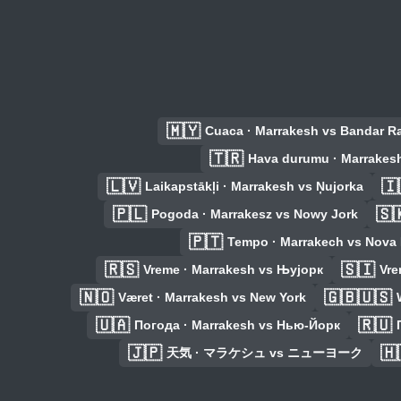
🇲🇾
Cuaca · Marrakesh vs Bandar R
🇹🇷
Hava durumu · Marrakesh
🇱🇻
🇮
Laikapstākļi · Marrakesh vs Ņujorka
🇵🇱
🇸
Pogoda · Marrakesz vs Nowy Jork
🇵🇹
Tempo · Marrakech vs Nova 
🇷🇸
🇸🇮
Vreme · Marrakesh vs Њујорк
Vre
🇳🇴
🇬🇧🇺🇸
Været · Marrakesh vs New York
🇺🇦
🇷🇺
Погода · Marrakesh vs Нью-Йорк
🇯🇵
🇭
天気 · マラケシュ vs ニューヨーク