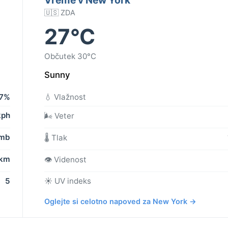
🇺🇸 ZDA
27°C
Občutek 30°C
Sunny
17%
💧 Vlažnost
kph
🌬️ Veter
 mb
🌡️ Tlak
 km
👁️ Videnost
5
☀️ UV indeks
Oglejte si celotno napoved za New York →