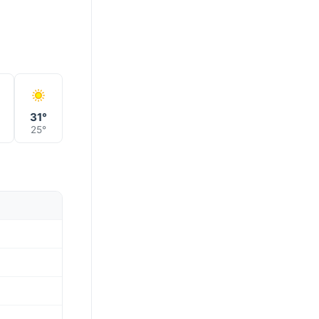
°
31°
25°