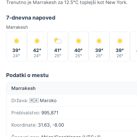
Trenutno je Marrakesh za 12.5°C toplejši kot New York.
7-dnevna napoved
Marrakesh
39°
42°
41°
40°
39°
39°
24°
24°
25°
25°
25°
26°
Podatki o mestu
Marrakesh
Država:
🇲🇦 Maroko
Prebivalstvo:
995,871
Koordinate:
31.63, -8.00