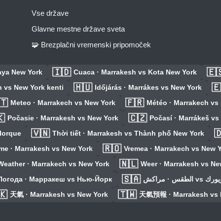
Vse države
Glavne mestne države sveta
🧩 Brezplačni vremenski pripomoček
🇮🇩
🇪
aya New York
Cuaca · Marrakesh vs Kota New York
🇭🇺
🇪
 vs New York kenti
Időjárás · Marrákes vs New York
🇹
🇫🇷
Meteo · Marrakech vs New York
Météo · Marrakech vs
🇰
🇨🇿
Počasie · Marrakesh vs New York
Počasí · Marrákeš vs
🇻🇳

Iorque
Thời tiết · Marrakesh vs Thành phố New York
🇷🇴
me · Marrakesh vs New York
Vremea · Marrakech vs New Y
🇳🇱
Weather · Marrakech vs New York
Weer · Marrakesh vs Ne
🇸🇦
Погода · Марракеш vs Нью-Йорк
الطقس · مراكش vs 
🇰
🇹🇼
天氣 · Marrakesh vs New York
天氣預報 · Marrakesh vs 