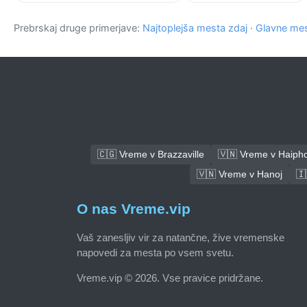
Prebrskaj druge primerjave:
Najtoplejša mesta zdaj
·
Glavne mes
🇨🇬 Vreme v Brazzaville
🇻🇳 Vreme v Haiph
🇻🇳 Vreme v Hanoj
🇮
O nas Vreme.vip
Vaš zanesljiv vir za natančne, žive vremenske
napovedi za mesta po vsem svetu.
Vreme.vip © 2026. Vse pravice pridržane.