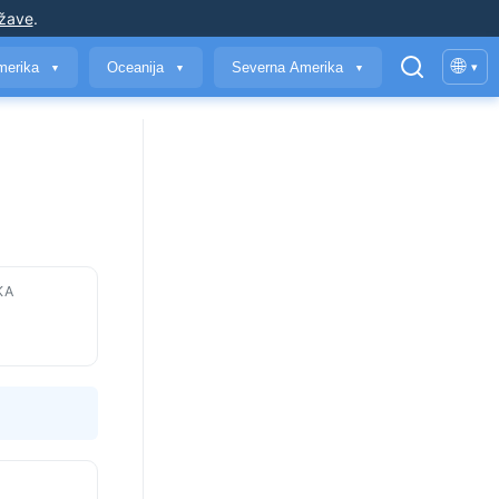
ržave
.
🌐
merika
Oceanija
Severna Amerika
▾
▼
▼
▼
KA