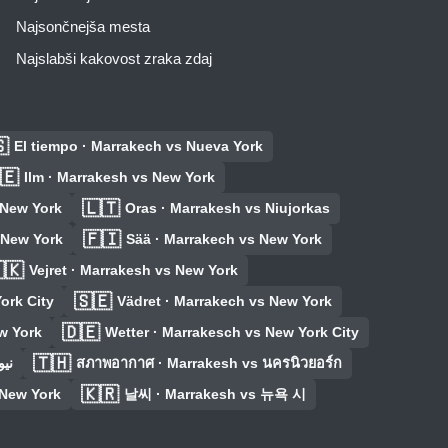
Najsončnejša mesta
Najslabši kakovost zraka zdaj

El tiempo · Marrakech vs Nueva York
🇪
Ilm · Marrakesh vs New York
🇱🇹
 New York
Oras · Marrakesh vs Niujorkas
🇫🇮
 New York
Sää · Marrakech vs New York
🇰
Vejret · Marrakesh vs New York
🇸🇪
ork City
Vädret · Marrakech vs New York
🇩🇪
w York
Wetter · Marrakesch vs New York City
🇹🇭
نيويورك
สภาพอากาศ · Marrakesh vs นครนิวยอร์ก
🇰🇷
New York
날씨 · Marrakesh vs 뉴욕 시