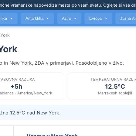
nčne vremenske napovedi
za mesta po vsem svetu
.
Oglejte si vse d
frika
Antarktika
Azija
Evropa
Južna A
▼
▼
▼
▼
 York
York
 in New York, ZDA v primerjavi. Posodobljeno v živo.
ČASOVNA RAZLIKA
TEMPERATURNA RAZLI
+5h
12.5°C
sablanca · America/New_York
Marrakesh toplejši
ližno 12.5°C nad New York.
Vreme v New York