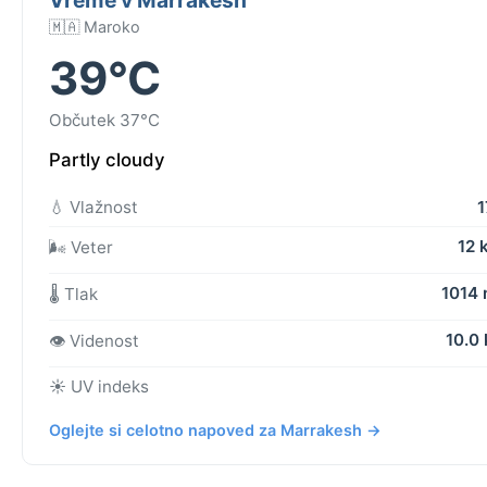
🇲🇦 Maroko
39°C
Občutek 37°C
Partly cloudy
💧 Vlažnost
12 
🌬️ Veter
1014
🌡️ Tlak
10.0
👁️ Videnost
☀️ UV indeks
Oglejte si celotno napoved za Marrakesh →