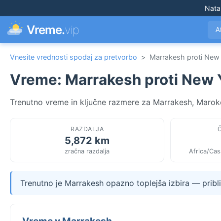
Nata
Vreme.
vip
A
Vnesite vrednosti spodaj za pretvorbo
>
Marrakesh proti New
Vreme: Marrakesh proti New 
Trenutno vreme in ključne razmere za Marrakesh, Maroko
RAZDALJA
5,872 km
zračna razdalja
Africa/Ca
Trenutno je Marrakesh opazno toplejša izbira — prib
Vreme v Marrakesh