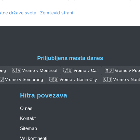
tne države sveta
·
Zemljevid strani
Priljubljena mesta danes
ong
🇨🇦 Vreme v Montreal
🇨🇴 Vreme v Cali
🇲🇽 Vreme v Pue
🇩 Vreme v Semarang
🇳🇬 Vreme v Benin City
🇨🇳 Vreme v Nan
Hitra povezava
O nas
Kontakt
Sitemap
Vsi kontinenti