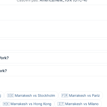
Časovni pas:
America/New_York (UTC-4)
York?
ork?
j
🇸🇪 Marrakesh vs Stockholm
🇫🇷 Marrakesh vs Pariz
🇭🇰 Marrakesh vs Hong Kong
🇮🇹 Marrakesh vs Milano