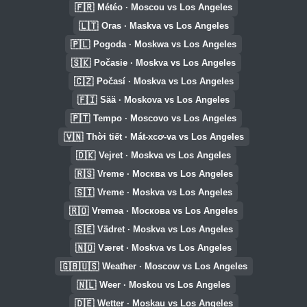
🇫🇷
Météo · Moscou vs Los Angeles
🇱🇹
Oras · Maskva vs Los Angeles
🇵🇱
Pogoda · Moskwa vs Los Angeles
🇸🇰
Počasie · Moskva vs Los Angeles
🇨🇿
Počasí · Moskva vs Los Angeles
🇫🇮
Sää · Moskova vs Los Angeles
🇵🇹
Tempo · Moscovo vs Los Angeles
🇻🇳
Thời tiết · Mát-xcơ-va vs Los Angeles
🇩🇰
Vejret · Moskva vs Los Angeles
🇷🇸
Vreme · Москва vs Los Angeles
🇸🇮
Vreme · Moskva vs Los Angeles
🇷🇴
Vremea · Москова vs Los Angeles
🇸🇪
Vädret · Moskva vs Los Angeles
🇳🇴
Været · Moskva vs Los Angeles
🇬🇧🇺🇸
Weather · Moscow vs Los Angeles
🇳🇱
Weer · Moskou vs Los Angeles
🇩🇪
Wetter · Moskau vs Los Angeles