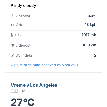
Partly cloudy
💧 Vlažnost
40%
13 kph
🌬️ Veter
1017 mb
🌡️ Tlak
10.0 km
👁️ Videnost
☀️ UV indeks
2
Oglejte si celotno napoved za Moskva →
Vreme v Los Angeles
🇺🇸 ZDA
27°C