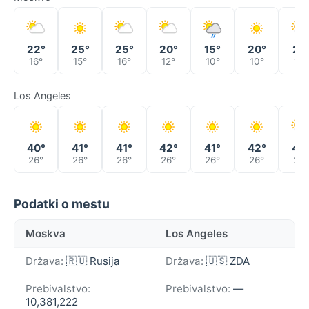
22°
25°
25°
20°
15°
20°
21°
16°
15°
16°
12°
10°
10°
14°
Los Angeles
40°
41°
41°
42°
41°
42°
40
26°
26°
26°
26°
26°
26°
27°
Podatki o mestu
Moskva
Los Angeles
Država:
🇷🇺 Rusija
Država:
🇺🇸 ZDA
Prebivalstvo:
Prebivalstvo:
—
10,381,222