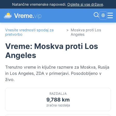
Natančne vremenske napovedi
.
Oglejte si vse države
.
☰
Vreme.
vip
🌐
Vnesite vrednosti spodaj za
>
Moskva proti Los
pretvorbo
Angeles
Vreme: Moskva proti Los
Angeles
Trenutno vreme in ključne razmere za Moskva, Rusija
in Los Angeles, ZDA v primerjavi. Posodobljeno v
živo.
RAZDALJA
9,788 km
zračna razdalja