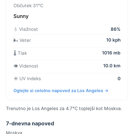
Občutek 31°C
Sunny
💧 Vlažnost
86%
10 kph
🌬️ Veter
1016 mb
🌡️ Tlak
10.0 km
👁️ Videnost
☀️ UV indeks
0
Oglejte si celotno napoved za Los Angeles →
Trenutno je Los Angeles za 4.7°C toplejši kot Moskva.
7-dnevna napoved
Moskva