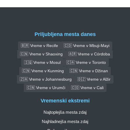
Priljubljena mesta danes
🇧🇷 Vreme v Recife
🇨🇩 Vreme v Mbuji-Mayi
🇨🇳 Vreme v Shaoxing
🇦🇷 Vreme v Córdoba
🇮🇶 Vreme v Mosul
🇨🇦 Vreme v Toronto
🇨🇳 Vreme v Kunming
🇨🇳 Vreme v Džinan
🇿🇦 Vreme v Johannesburg
🇩🇿 Vreme v Alžir
🇨🇳 Vreme v Urumči
🇨🇴 Vreme v Cali
Vremenski ekstremi
Najtoplejša mesta zdaj
Najhladnejša mesta zdaj