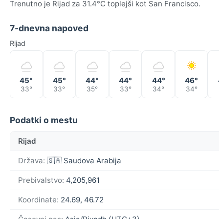
Trenutno je Rijad za 31.4°C toplejši kot San Francisco.
7-dnevna napoved
Rijad
45°
45°
44°
44°
44°
46°
33°
33°
35°
33°
34°
34°
Podatki o mestu
Rijad
Država:
🇸🇦 Saudova Arabija
Prebivalstvo:
4,205,961
Koordinate:
24.69, 46.72