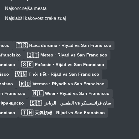
Najsončnejša mesta
Najslabši kakovost zraka zdaj
🇹🇷
cisco
Hava durumu · Riyad vs San Francisco
🇮🇹
nfrancisko
Meteo · Riyad vs San Francisco
🇸🇰
ancisco
Počasie · Rijád vs San Francisco
🇻🇳
isco
Thời tiết · Rijad vs San Francisco
🇷🇴
ncisco
Vremea · Riyadh vs San Francisco
🇳🇱
an Francisco
Weer · Riyad vs San Francisco
🇸🇦
-Франциско
الطقس · الرياض vs سان فرانسيسكو
🇹🇼
ancisco
天氣預報 · Rijad vs San Francisco