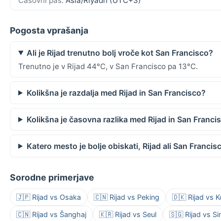
Časovni pas:
Asia/Riyadh (UTC+3)
Pogosta vprašanja
Ali je Rijad trenutno bolj vroče kot San Francisco?
Trenutno je v Rijad 44°C, v San Francisco pa 13°C.
Kolikšna je razdalja med Rijad in San Francisco?
Kolikšna je časovna razlika med Rijad in San Franci
Katero mesto je bolje obiskati, Rijad ali San Francis
Sorodne primerjave
🇯🇵 Rijad vs Osaka
🇨🇳 Rijad vs Peking
🇩🇰 Rijad vs
🇨🇳 Rijad vs Šanghaj
🇰🇷 Rijad vs Seul
🇸🇬 Rijad vs S