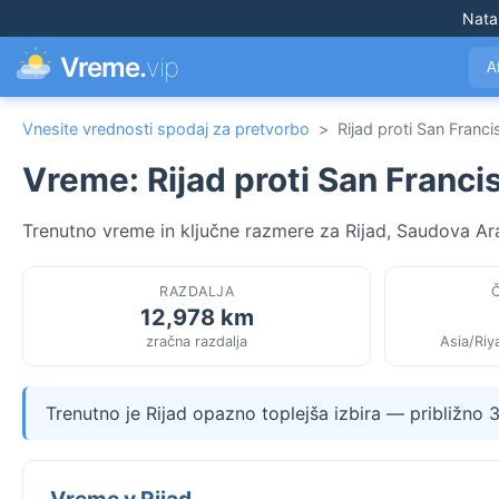
Nata
Vreme.
vip
A
Vnesite vrednosti spodaj za pretvorbo
>
Rijad proti San Franc
Vreme: Rijad proti San Franci
Trenutno vreme in ključne razmere za Rijad, Saudova Ara
RAZDALJA
12,978 km
zračna razdalja
Asia/Riy
Trenutno je Rijad opazno toplejša izbira — približno 
Vreme v Rijad