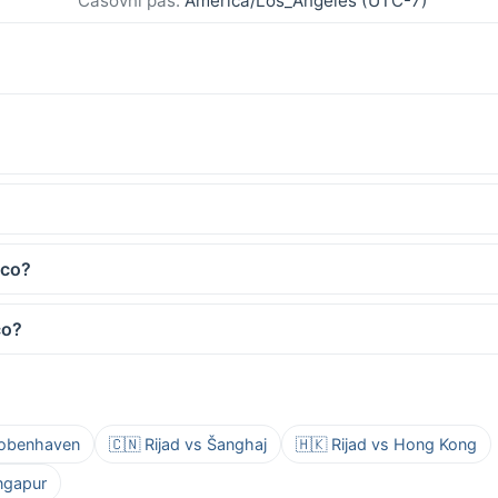
Časovni pas:
America/Los_Angeles (UTC-7)
sco?
co?
 Kobenhaven
🇨🇳 Rijad vs Šanghaj
🇭🇰 Rijad vs Hong Kong
ingapur