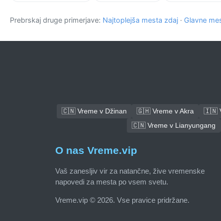
Prebrskaj druge primerjave:
Najtoplejša mesta zdaj
·
Glavne mes
🇨🇳 Vreme v Džinan
🇬🇭 Vreme v Akra
🇮🇳
🇨🇳 Vreme v Lianyungang
O nas Vreme.vip
Vaš zanesljiv vir za natančne, žive vremenske
napovedi za mesta po vsem svetu.
Vreme.vip © 2026. Vse pravice pridržane.