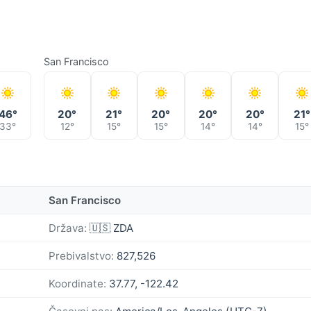
San Francisco
46°
20°
21°
20°
20°
20°
21°
33°
12°
15°
15°
14°
14°
15°
San Francisco
Država:
🇺🇸 ZDA
Prebivalstvo:
827,526
Koordinate:
37.77, -122.42