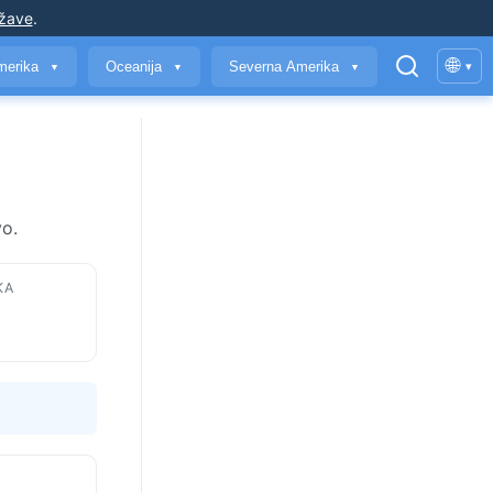
ržave
.
🌐
merika
Oceanija
Severna Amerika
▾
▼
▼
▼
vo.
KA