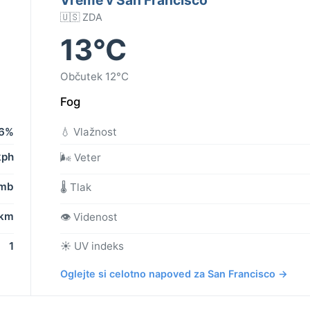
🇺🇸 ZDA
13°C
Občutek 12°C
Fog
6%
💧 Vlažnost
kph
🌬️ Veter
 mb
🌡️ Tlak
 km
👁️ Videnost
1
☀️ UV indeks
Oglejte si celotno napoved za San Francisco →