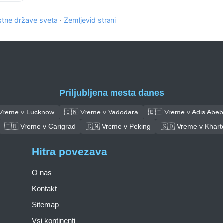
tne države sveta
·
Zemljevid strani
Priljubljena mesta danes
 Vreme v Lucknow
🇮🇳 Vreme v Vadodara
🇪🇹 Vreme v Adis Abe
🇹🇷 Vreme v Carigrad
🇨🇳 Vreme v Peking
🇸🇩 Vreme v Khar
Hitra povezava
O nas
Kontakt
Sitemap
Vsi kontinenti