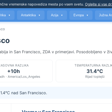
nčne vremenske napovedi
za mesta po vsem svetu
.
Oglejte si vse d
frika
Antarktika
Azija
Evropa
Južna A
▼
▼
▼
▼
isco
sco
bija in San Francisco, ZDA v primerjavi. Posodobljeno v ži
ČASOVNA RAZLIKA
TEMPERATURNA RAZLI
+10h
31.4°C
adh · America/Los_Angeles
Rijad toplejši
31.4°C nad San Francisco.
Vreme v San Francisco