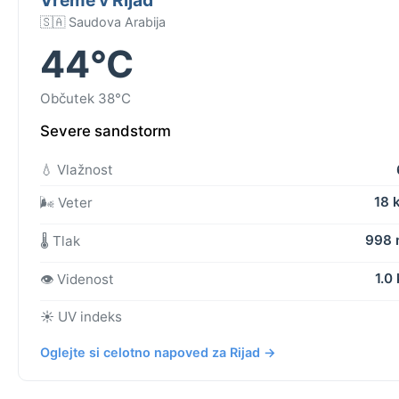
🇸🇦 Saudova Arabija
44°C
Občutek 38°C
Severe sandstorm
💧 Vlažnost
18 
🌬️ Veter
998
🌡️ Tlak
1.0
👁️ Videnost
☀️ UV indeks
Oglejte si celotno napoved za Rijad →