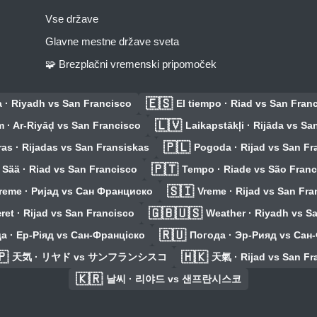
Vse države
Glavne mestne države sveta
🧩 Brezplačni vremenski pripomoček
🇪🇸
 · Riyadh vs San Francisco
El tiempo · Riad vs San Fran
🇱🇻
m · Ar-Riyāḑ vs San Francisco
Laikapstākļi · Rijāda vs Sa
🇵🇱
ras · Rijadas vs San Fransiskas
Pogoda · Rijad vs San Fr
🇵🇹
Sää · Riad vs San Francisco
Tempo · Riade vs São Franc
🇸🇮
reme · Ријад vs Сан Франциско
Vreme · Rijad vs San Fra
🇬🇧🇺🇸
ret · Rijad vs San Francisco
Weather · Riyadh vs S
🇷🇺
а · Ер-Ріяд vs Сан-Франціско
Погода · Эр-Рияд vs Сан
🇵
🇭🇰
天気 · リヤド vs サンフランシスコ
天氣 · Rijad vs San Fr
🇰🇷
날씨 · 리야드 vs 샌프란시스코