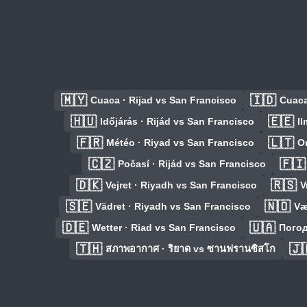
🇲🇾
🇮🇩
Cuaca · Rijad vs San Francisco
Cuaca
🇭🇺
🇪🇪
Időjárás · Rijád vs San Francisco
Il
🇫🇷
🇱🇹
Météo · Riyad vs San Francisco
O
🇨🇿
🇫🇮
Počasí · Rijád vs San Francisco
🇩🇰
🇷🇸
Vejret · Riyadh vs San Francisco
V
🇸🇪
🇳🇴
Vädret · Riyadh vs San Francisco
Væ
🇩🇪
🇺🇦
Wetter · Riad vs San Francisco
Погод
🇹🇭
🇯
สภาพอากาศ · ริยาด vs ซานฟรานซิสโก