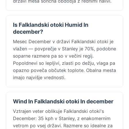
državi meša sončna obdobja z rednimi nalivi.
Is Falklandski otoki Humid In
december?
Mesec December v državi Falklandski otoki je
vlažen — povprečje v Stanley je 70%, podobne
soparne razmere pa so v večini regij.
Popoldnevi so lepljivi, zlasti po dežju, vlaga pa
opazno poveča občutek toplote. Obalna mesta
imajo najvišje vrednosti.
Wind In Falklandski otoki In december
Vztrajen veter oblikuje Falklandski otoki's
December: 35 kph v Stanley, z enakomernim
vetrom po vsej državi. Razmere so idealne za