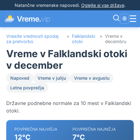
Natančne vremenske napovedi
.
Oglejte si vse države
.
☰
Vreme.
vip
🌐
Vnesite vrednosti spodaj
>
Falklandski
>
Vreme v
za pretvorbo
otoki
decembru
Vreme v Falklandski otoki
v december
Napoved
Vreme v juliju
Vreme v avgustu
Letna povprečja
Državne podnebne normale za 10 mest v Falklandski
otoki.
POVPREČNA NAJVIŠJA
POVPREČNA NAJNIŽJA
12°C
7°C