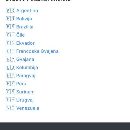
🇦🇷 Argentina
🇧🇴 Bolivija
🇧🇷 Brazilija
🇨🇱 Čile
🇪🇨 Ekvador
🇬🇫 Francoska Gvajana
🇬🇾 Gvajana
🇨🇴 Kolumbija
🇵🇾 Paragvaj
🇵🇪 Peru
🇸🇷 Surinam
🇺🇾 Urugvaj
🇻🇪 Venezuela