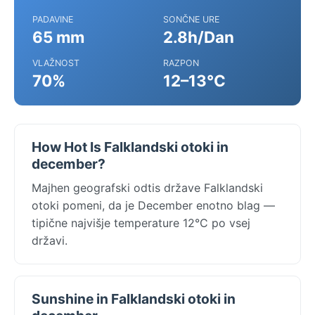
PADAVINE
SONČNE URE
65 mm
2.8h/Dan
VLAŽNOST
RAZPON
70%
12–13°C
How Hot Is Falklandski otoki in
december?
Majhen geografski odtis države Falklandski
otoki pomeni, da je December enotno blag —
tipične najvišje temperature 12°C po vsej
državi.
Sunshine in Falklandski otoki in