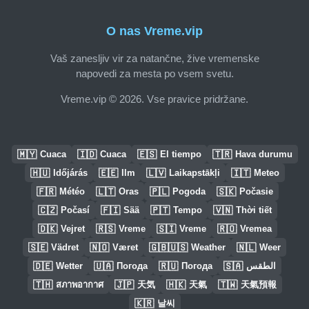
O nas Vreme.vip
Vaš zanesljiv vir za natančne, žive vremenske
napovedi za mesta po vsem svetu.
Vreme.vip © 2026. Vse pravice pridržane.
🇲🇾
🇮🇩
🇪🇸
🇹🇷
Cuaca
Cuaca
El tiempo
Hava durumu
🇭🇺
🇪🇪
🇱🇻
🇮🇹
Időjárás
Ilm
Laikapstākļi
Meteo
🇫🇷
🇱🇹
🇵🇱
🇸🇰
Météo
Oras
Pogoda
Počasie
🇨🇿
🇫🇮
🇵🇹
🇻🇳
Počasí
Sää
Tempo
Thời tiết
🇩🇰
🇷🇸
🇸🇮
🇷🇴
Vejret
Vreme
Vreme
Vremea
🇸🇪
🇳🇴
🇬🇧🇺🇸
🇳🇱
Vädret
Været
Weather
Weer
🇩🇪
🇺🇦
🇷🇺
🇸🇦
Wetter
Погода
Погода
الطقس
🇹🇭
🇯🇵
🇭🇰
🇹🇼
สภาพอากาศ
天気
天氣
天氣預報
🇰🇷
날씨