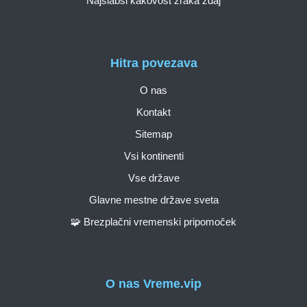
Najslabši kakovost zraka zdaj
Hitra povezava
O nas
Kontakt
Sitemap
Vsi kontinenti
Vse države
Glavne mestne države sveta
🧩 Brezplačni vremenski pripomoček
O nas Vreme.vip