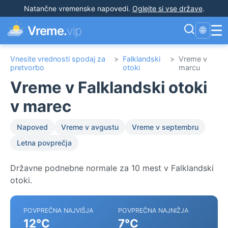
Natančne vremenske napovedi
.
Oglejte si vse države
.
☰
Vreme.
vip
🌐
Vnesite vrednosti spodaj za
>
Falklandski
>
Vreme v
pretvorbo
otoki
marcu
Vreme v Falklandski otoki
v marec
Napoved
Vreme v avgustu
Vreme v septembru
Letna povprečja
Državne podnebne normale za 10 mest v Falklandski
otoki.
POVPREČNA NAJVIŠJA
POVPREČNA NAJNIŽJA
12°C
7°C