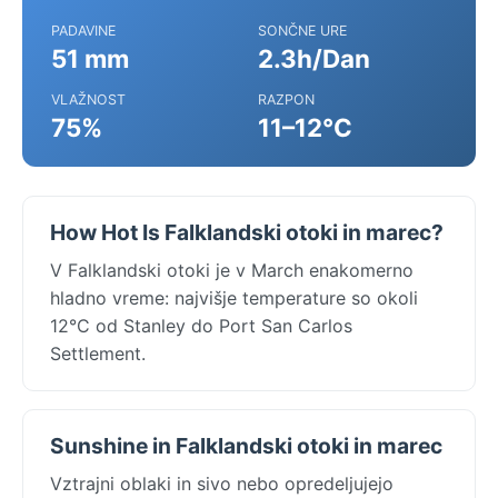
PADAVINE
SONČNE URE
51 mm
2.3h/Dan
VLAŽNOST
RAZPON
75%
11–12°C
How Hot Is Falklandski otoki in marec?
V Falklandski otoki je v March enakomerno
hladno vreme: najvišje temperature so okoli
12°C od Stanley do Port San Carlos
Settlement.
Sunshine in Falklandski otoki in marec
Vztrajni oblaki in sivo nebo opredeljujejo