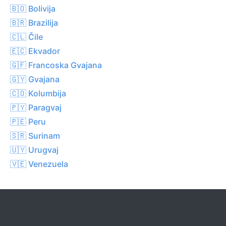
🇧🇴 Bolivija
🇧🇷 Brazilija
🇨🇱 Čile
🇪🇨 Ekvador
🇬🇫 Francoska Gvajana
🇬🇾 Gvajana
🇨🇴 Kolumbija
🇵🇾 Paragvaj
🇵🇪 Peru
🇸🇷 Surinam
🇺🇾 Urugvaj
🇻🇪 Venezuela