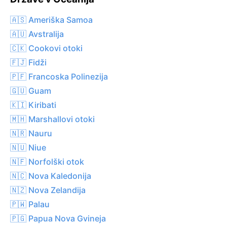
🇦🇸 Ameriška Samoa
🇦🇺 Avstralija
🇨🇰 Cookovi otoki
🇫🇯 Fidži
🇵🇫 Francoska Polinezija
🇬🇺 Guam
🇰🇮 Kiribati
🇲🇭 Marshallovi otoki
🇳🇷 Nauru
🇳🇺 Niue
🇳🇫 Norfolški otok
🇳🇨 Nova Kaledonija
🇳🇿 Nova Zelandija
🇵🇼 Palau
🇵🇬 Papua Nova Gvineja