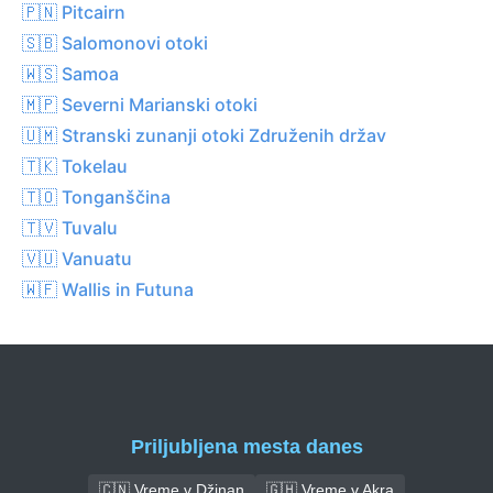
🇵🇳 Pitcairn
🇸🇧 Salomonovi otoki
🇼🇸 Samoa
🇲🇵 Severni Marianski otoki
🇺🇲 Stranski zunanji otoki Združenih držav
🇹🇰 Tokelau
🇹🇴 Tonganščina
🇹🇻 Tuvalu
🇻🇺 Vanuatu
🇼🇫 Wallis in Futuna
Priljubljena mesta danes
🇨🇳 Vreme v Džinan
🇬🇭 Vreme v Akra