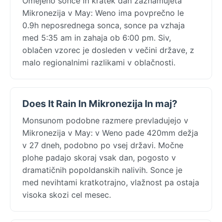
Omejeno sonce in kratek dan zaznamujeta
Mikronezija v May: Weno ima povprečno le
0.9h neposrednega sonca, sonce pa vzhaja
med 5:35 am in zahaja ob 6:00 pm. Siv,
oblačen vzorec je dosleden v večini države, z
malo regionalnimi razlikami v oblačnosti.
Does It Rain In Mikronezija In maj?
Monsunom podobne razmere prevladujejo v
Mikronezija v May: v Weno pade 420mm dežja
v 27 dneh, podobno po vsej državi. Močne
plohe padajo skoraj vsak dan, pogosto v
dramatičnih popoldanskih nalivih. Sonce je
med nevihtami kratkotrajno, vlažnost pa ostaja
visoka skozi cel mesec.