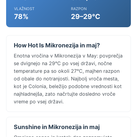
VLAŽNOST
RAZPON
78%
29–29°C
How Hot Is Mikronezija in maj?
Enotna vročina v Mikronezija v May: povprečja
se dvignejo na 29°C po vsej državi, nočne
temperature pa so okoli 27°C, majhen razpon
od obale do notranjosti. Najbolj vroča mesta,
kot je Colonia, beležijo podobne vrednosti kot
najhladnejša, zato načrtujte dosledno vroče
vreme po vsej državi.
Sunshine in Mikronezija in maj