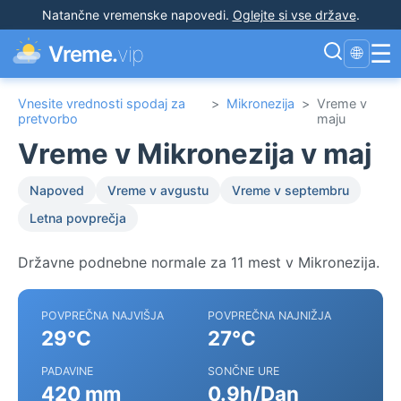
Natančne vremenske napovedi
.
Oglejte si vse države
.
☰
Vreme.
vip
🌐
Vnesite vrednosti spodaj za
>
Mikronezija
>
Vreme v
pretvorbo
maju
Vreme v Mikronezija v maj
Napoved
Vreme v avgustu
Vreme v septembru
Letna povprečja
Državne podnebne normale za 11 mest v Mikronezija.
POVPREČNA NAJVIŠJA
POVPREČNA NAJNIŽJA
29°C
27°C
PADAVINE
SONČNE URE
420 mm
0.9h/Dan