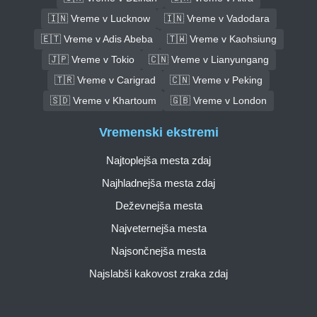
🇮🇳 Vreme v Lucknow
🇮🇳 Vreme v Vadodara
🇪🇹 Vreme v Adis Abeba
🇹🇼 Vreme v Kaohsiung
🇯🇵 Vreme v Tokio
🇨🇳 Vreme v Lianyungang
🇹🇷 Vreme v Carigrad
🇨🇳 Vreme v Peking
🇸🇩 Vreme v Khartoum
🇬🇧 Vreme v London
Vremenski ekstremi
Najtoplejša mesta zdaj
Najhladnejša mesta zdaj
Deževnejša mesta
Najveternejša mesta
Najsončnejša mesta
Najslabši kakovost zraka zdaj