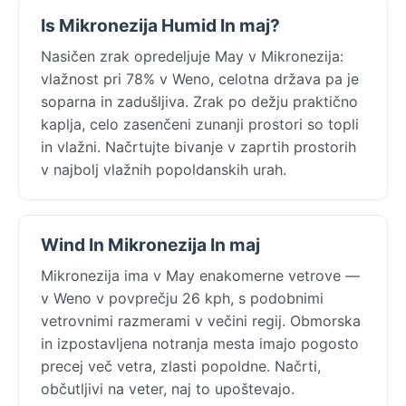
Is Mikronezija Humid In maj?
Nasičen zrak opredeljuje May v Mikronezija:
vlažnost pri 78% v Weno, celotna država pa je
soparna in zadušljiva. Zrak po dežju praktično
kaplja, celo zasenčeni zunanji prostori so topli
in vlažni. Načrtujte bivanje v zaprtih prostorih
v najbolj vlažnih popoldanskih urah.
Wind In Mikronezija In maj
Mikronezija ima v May enakomerne vetrove —
v Weno v povprečju 26 kph, s podobnimi
vetrovnimi razmerami v večini regij. Obmorska
in izpostavljena notranja mesta imajo pogosto
precej več vetra, zlasti popoldne. Načrti,
občutljivi na veter, naj to upoštevajo.