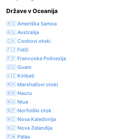
Države v Oceanija
🇦🇸 Ameriška Samoa
🇦🇺 Avstralija
🇨🇰 Cookovi otoki
🇫🇯 Fidži
🇵🇫 Francoska Polinezija
🇬🇺 Guam
🇰🇮 Kiribati
🇲🇭 Marshallovi otoki
🇳🇷 Nauru
🇳🇺 Niue
🇳🇫 Norfolški otok
🇳🇨 Nova Kaledonija
🇳🇿 Nova Zelandija
🇵🇼 Palau