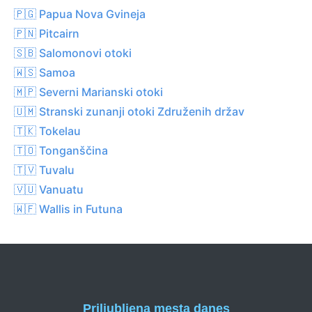
🇵🇬 Papua Nova Gvineja
🇵🇳 Pitcairn
🇸🇧 Salomonovi otoki
🇼🇸 Samoa
🇲🇵 Severni Marianski otoki
🇺🇲 Stranski zunanji otoki Združenih držav
🇹🇰 Tokelau
🇹🇴 Tonganščina
🇹🇻 Tuvalu
🇻🇺 Vanuatu
🇼🇫 Wallis in Futuna
Priljubljena mesta danes