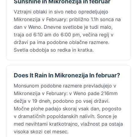
Sunshine in Mikronezija in februar
Vztrajni oblaki in sivo nebo opredeljujejo
Mikronezija v February: približno 1.1h sonca na
dan v Weno. Dnevne svetlobe je tudi malo,
traja od 6:10 am do 6:00 pm, večina regij v
državi pa ima podobne oblačne razmere.
Svetla obdobja so redka in kratka.
Does It Rain In Mikronezija In februar?
Monsunom podobne razmere prevladujejo v
Mikronezija v February: v Weno pade 216mm
dežja v 19 dneh, podobno po vsej državi.
Močne plohe padajo skoraj vsak dan, pogosto
v dramatičnih popoldanskih nalivih. Sonce je
med nevihtami kratkotrajno, vlažnost pa ostaja
visoka skozi cel mesec.