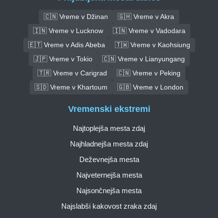
🇨🇳 Vreme v Džinan
🇬🇭 Vreme v Akra
🇮🇳 Vreme v Lucknow
🇮🇳 Vreme v Vadodara
🇪🇹 Vreme v Adis Abeba
🇹🇼 Vreme v Kaohsiung
🇯🇵 Vreme v Tokio
🇨🇳 Vreme v Lianyungang
🇹🇷 Vreme v Carigrad
🇨🇳 Vreme v Peking
🇸🇩 Vreme v Khartoum
🇬🇧 Vreme v London
Vremenski ekstremi
Najtoplejša mesta zdaj
Najhladnejša mesta zdaj
Deževnejša mesta
Najveternejša mesta
Najsončnejša mesta
Najslabši kakovost zraka zdaj