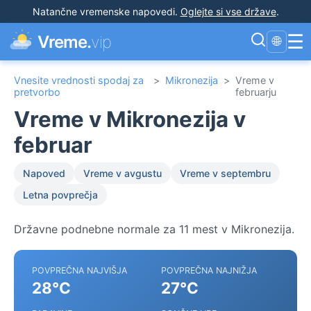
Natančne vremenske napovedi
.
Oglejte si vse države
.
☰
Vreme.
vip
🌐
Vnesite vrednosti spodaj za
>
Mikronezija
>
Vreme v
pretvorbo
februarju
Vreme v Mikronezija v
februar
Napoved
Vreme v avgustu
Vreme v septembru
Letna povprečja
Državne podnebne normale za 11 mest v Mikronezija.
POVPREČNA NAJVIŠJA
POVPREČNA NAJNIŽJA
28°C
27°C