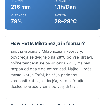
PADAVINE
SONČNE URE
216 mm
1.1h/Dan
VLAŽNOST
RAZPON
78%
28–28°C
How Hot Is Mikronezija in februar?
Enotna vročina v Mikronezija v February:
povprečja se dvignejo na 28°C po vsej državi,
nočne temperature pa so okoli 27°C, majhen
razpon od obale do notranjosti. Najbolj vroča
mesta, kot je Tofol, beležijo podobne
vrednosti kot najhladnejša, zato načrtujte
dosledno vroče vreme po vsej državi.