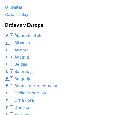
Gibraltar
Catalan Bay
Države v Evropa
🇦🇽 Ålandski otoki
🇦🇱 Albanija
🇦🇩 Andora
🇦🇹 Avstrija
🇧🇪 Belgija
🇧🇾 Belorusija
🇧🇬 Bolgarija
🇧🇦 Bosna in Hercegovina
🇨🇿 Češka republika
🇲🇪 Črna gora
🇩🇰 Danska
🇪🇪 Estonija