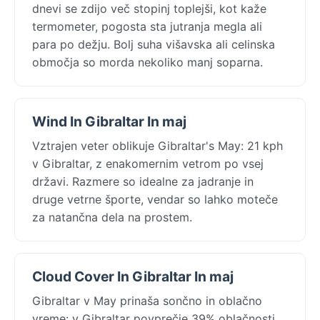
dnevi se zdijo več stopinj toplejši, kot kaže
termometer, pogosta sta jutranja megla ali
para po dežju. Bolj suha višavska ali celinska
območja so morda nekoliko manj soparna.
Wind In Gibraltar In maj
Vztrajen veter oblikuje Gibraltar's May: 21 kph
v Gibraltar, z enakomernim vetrom po vsej
državi. Razmere so idealne za jadranje in
druge vetrne športe, vendar so lahko moteče
za natančna dela na prostem.
Cloud Cover In Gibraltar In maj
Gibraltar v May prinaša sončno in oblačno
vreme: v Gibraltar povprečje 39% oblačnosti,