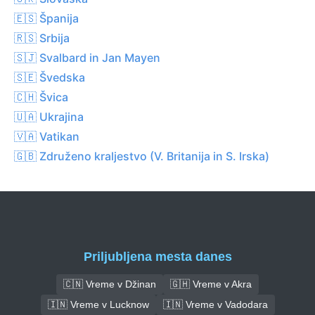
🇪🇸 Španija
🇷🇸 Srbija
🇸🇯 Svalbard in Jan Mayen
🇸🇪 Švedska
🇨🇭 Švica
🇺🇦 Ukrajina
🇻🇦 Vatikan
🇬🇧 Združeno kraljestvo (V. Britanija in S. Irska)
Priljubljena mesta danes
🇨🇳 Vreme v Džinan
🇬🇭 Vreme v Akra
🇮🇳 Vreme v Lucknow
🇮🇳 Vreme v Vadodara