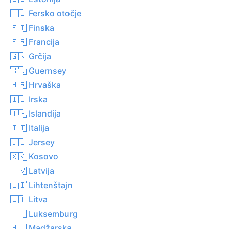
🇫🇴 Fersko otočje
🇫🇮 Finska
🇫🇷 Francija
🇬🇷 Grčija
🇬🇬 Guernsey
🇭🇷 Hrvaška
🇮🇪 Irska
🇮🇸 Islandija
🇮🇹 Italija
🇯🇪 Jersey
🇽🇰 Kosovo
🇱🇻 Latvija
🇱🇮 Lihtenštajn
🇱🇹 Litva
🇱🇺 Luksemburg
🇭🇺 Madžarska