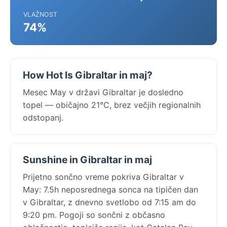
VLAŽNOST
74%
How Hot Is Gibraltar in maj?
Mesec May v državi Gibraltar je dosledno
topel — običajno 21°C, brez večjih regionalnih
odstopanj.
Sunshine in Gibraltar in maj
Prijetno sončno vreme pokriva Gibraltar v
May: 7.5h neposrednega sonca na tipičen dan
v Gibraltar, z dnevno svetlobo od 7:15 am do
9:20 pm. Pogoji so sončni z občasno