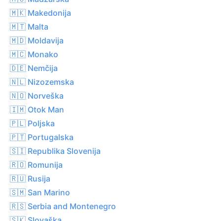
🇲🇰 Makedonija
🇲🇹 Malta
🇲🇩 Moldavija
🇲🇨 Monako
🇩🇪 Nemčija
🇳🇱 Nizozemska
🇳🇴 Norveška
🇮🇲 Otok Man
🇵🇱 Poljska
🇵🇹 Portugalska
🇸🇮 Republika Slovenija
🇷🇴 Romunija
🇷🇺 Rusija
🇸🇲 San Marino
🇷🇸 Serbia and Montenegro
🇸🇰 Slovaška