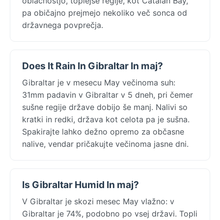
oblačnostjo, toplejše regije, kot Catalan Bay,
pa običajno prejmejo nekoliko več sonca od
državnega povprečja.
Does It Rain In Gibraltar In maj?
Gibraltar je v mesecu May večinoma suh:
31mm padavin v Gibraltar v 5 dneh, pri čemer
sušne regije države dobijo še manj. Nalivi so
kratki in redki, država kot celota pa je sušna.
Spakirajte lahko dežno opremo za občasne
nalive, vendar pričakujte večinoma jasne dni.
Is Gibraltar Humid In maj?
V Gibraltar je skozi mesec May vlažno: v
Gibraltar je 74%, podobno po vsej državi. Topli