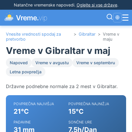
Natančne vremenske napovedi
.
Oglejte si vse države
.
☰
Vreme.
vip
🌐
Vnesite vrednosti spodaj za
>
Gibraltar
>
Vreme v
pretvorbo
maju
Vreme v Gibraltar v maj
Napoved
Vreme v avgustu
Vreme v septembru
Letna povprečja
Državne podnebne normale za 2 mest v Gibraltar.
POVPREČNA NAJVIŠJA
POVPREČNA NAJNIŽJA
21°C
15°C
PADAVINE
SONČNE URE
31 mm
7.5h/Dan