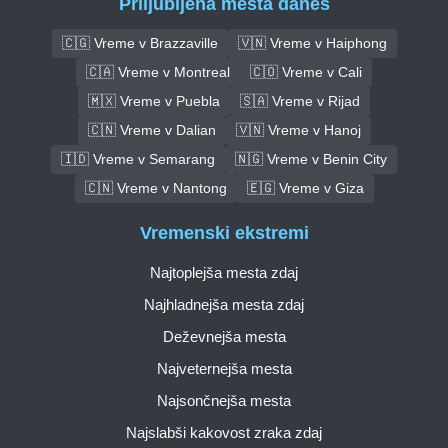
Priljubljena mesta danes
🇨🇬 Vreme v Brazzaville
🇻🇳 Vreme v Haiphong
🇨🇦 Vreme v Montreal
🇨🇴 Vreme v Cali
🇲🇽 Vreme v Puebla
🇸🇦 Vreme v Rijad
🇨🇳 Vreme v Dalian
🇻🇳 Vreme v Hanoj
🇮🇩 Vreme v Semarang
🇳🇬 Vreme v Benin City
🇨🇳 Vreme v Nantong
🇪🇬 Vreme v Giza
Vremenski ekstremi
Najtoplejša mesta zdaj
Najhladnejša mesta zdaj
Deževnejša mesta
Najveternejša mesta
Najsončnejša mesta
Najslabši kakovost zraka zdaj