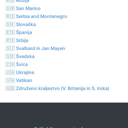
🇷🇺 Rusija
🇸🇲 San Marino
🇷🇸 Serbia and Montenegro
🇸🇰 Slovaška
🇪🇸 Španija
🇷🇸 Srbija
🇸🇯 Svalbard in Jan Mayen
🇸🇪 Švedska
🇨🇭 Švica
🇺🇦 Ukrajina
🇻🇦 Vatikan
🇬🇧 Združeno kraljestvo (V. Britanija in S. Irska)