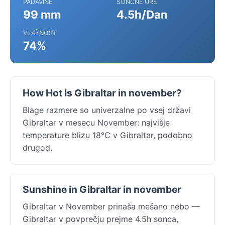
PADAVINE
SONČNE URE
99 mm
4.5h/Dan
VLAŽNOST
74%
How Hot Is Gibraltar in november?
Blage razmere so univerzalne po vsej državi
Gibraltar v mesecu November: najvišje
temperature blizu 18°C v Gibraltar, podobno
drugod.
Sunshine in Gibraltar in november
Gibraltar v November prinaša mešano nebo —
Gibraltar v povprečju prejme 4.5h sonca,