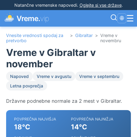
Natančne vremenske napovedi
.
Oglejte si vse države
.
☰
Vreme.
vip
🌐
Vnesite vrednosti spodaj za
>
Gibraltar
>
Vreme v
pretvorbo
novembru
Vreme v Gibraltar v
november
Napoved
Vreme v avgustu
Vreme v septembru
Letna povprečja
Državne podnebne normale za 2 mest v Gibraltar.
POVPREČNA NAJVIŠJA
POVPREČNA NAJNIŽJA
18°C
14°C