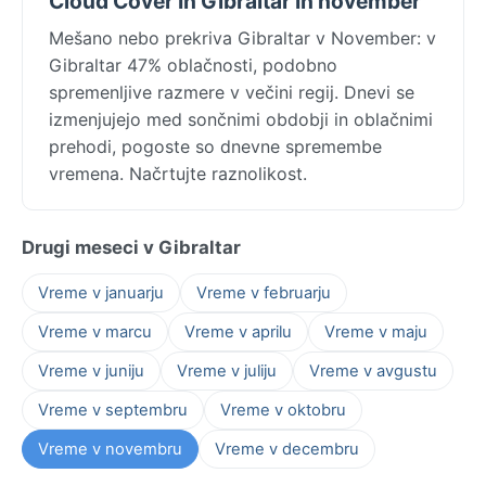
Cloud Cover In Gibraltar In november
Mešano nebo prekriva Gibraltar v November: v
Gibraltar 47% oblačnosti, podobno
spremenljive razmere v večini regij. Dnevi se
izmenjujejo med sončnimi obdobji in oblačnimi
prehodi, pogoste so dnevne spremembe
vremena. Načrtujte raznolikost.
Drugi meseci v Gibraltar
Vreme v januarju
Vreme v februarju
Vreme v marcu
Vreme v aprilu
Vreme v maju
Vreme v juniju
Vreme v juliju
Vreme v avgustu
Vreme v septembru
Vreme v oktobru
Vreme v novembru
Vreme v decembru