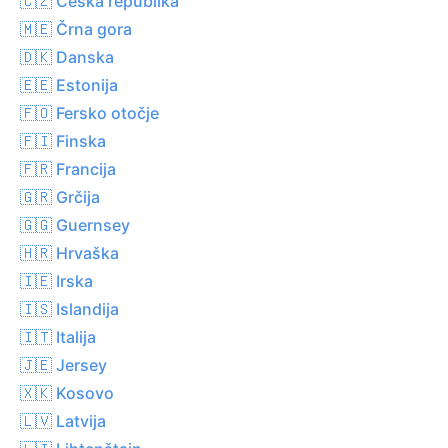
🇨🇿 Češka republika
🇲🇪 Črna gora
🇩🇰 Danska
🇪🇪 Estonija
🇫🇴 Fersko otočje
🇫🇮 Finska
🇫🇷 Francija
🇬🇷 Grčija
🇬🇬 Guernsey
🇭🇷 Hrvaška
🇮🇪 Irska
🇮🇸 Islandija
🇮🇹 Italija
🇯🇪 Jersey
🇽🇰 Kosovo
🇱🇻 Latvija