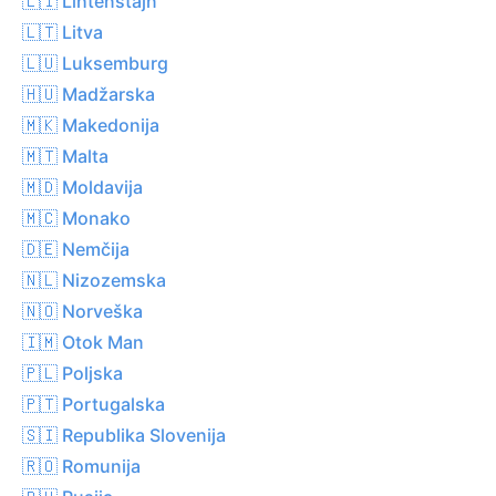
🇱🇮 Lihtenštajn
🇱🇹 Litva
🇱🇺 Luksemburg
🇭🇺 Madžarska
🇲🇰 Makedonija
🇲🇹 Malta
🇲🇩 Moldavija
🇲🇨 Monako
🇩🇪 Nemčija
🇳🇱 Nizozemska
🇳🇴 Norveška
🇮🇲 Otok Man
🇵🇱 Poljska
🇵🇹 Portugalska
🇸🇮 Republika Slovenija
🇷🇴 Romunija