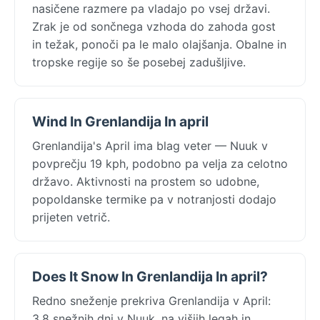
nasičene razmere pa vladajo po vsej državi.
Zrak je od sončnega vzhoda do zahoda gost
in težak, ponoči pa le malo olajšanja. Obalne in
tropske regije so še posebej zadušljive.
Wind In Grenlandija In april
Grenlandija's April ima blag veter — Nuuk v
povprečju 19 kph, podobno pa velja za celotno
državo. Aktivnosti na prostem so udobne,
popoldanske termike pa v notranjosti dodajo
prijeten vetrič.
Does It Snow In Grenlandija In april?
Redno sneženje prekriva Grenlandija v April:
3.8 snežnih dni v Nuuk, na višjih legah in