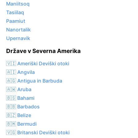
Maniitsoq
Tasiilaq
Paamiut
Nanortalik
Upernavik
Države v Severna Amerika
🇻🇮 Ameriški Deviški otoki
🇦🇮 Angvila
🇦🇬 Antigua in Barbuda
🇦🇼 Aruba
🇧🇸 Bahami
🇧🇧 Barbados
🇧🇿 Belize
🇧🇲 Bermudi
🇻🇬 Britanski Deviški otoki