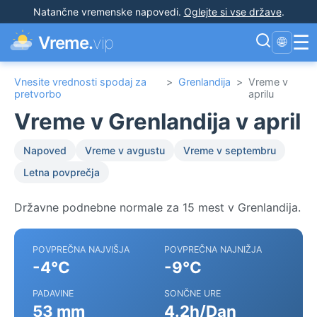
Natančne vremenske napovedi
.
Oglejte si vse države
.
☰
Vreme.
vip
🌐
Vnesite vrednosti spodaj za
>
Grenlandija
>
Vreme v
pretvorbo
aprilu
Vreme v Grenlandija v april
Napoved
Vreme v avgustu
Vreme v septembru
Letna povprečja
Državne podnebne normale za 15 mest v Grenlandija.
POVPREČNA NAJVIŠJA
POVPREČNA NAJNIŽJA
-4°C
-9°C
PADAVINE
SONČNE URE
53 mm
4.2h/Dan