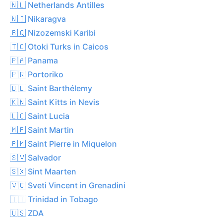
🇳🇱 Netherlands Antilles
🇳🇮 Nikaragva
🇧🇶 Nizozemski Karibi
🇹🇨 Otoki Turks in Caicos
🇵🇦 Panama
🇵🇷 Portoriko
🇧🇱 Saint Barthélemy
🇰🇳 Saint Kitts in Nevis
🇱🇨 Saint Lucia
🇲🇫 Saint Martin
🇵🇲 Saint Pierre in Miquelon
🇸🇻 Salvador
🇸🇽 Sint Maarten
🇻🇨 Sveti Vincent in Grenadini
🇹🇹 Trinidad in Tobago
🇺🇸 ZDA