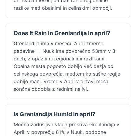
dni skozi mesec, pa tudi rahle regionalne
razlike med obalnimi in celinskimi območji.
Does It Rain In Grenlandija In april?
Grenlandija ima v mesecu April zmerne
padavine — Nuuk ima povprečno 53mm v 8
dneh, z opaznimi regionalnimi razlikami.
Obalna mesta pogosto dobijo več dežja od
celinskega povprečja, medtem ko sušne regije
dobijo manj. Vreme v April v državi meša
sončna obdobja z rednimi nalivi.
Is Grenlandija Humid In april?
Močna zadušljiva vlaga prekriva Grenlandija v
April: v povprečju 81% v Nuuk, podobne