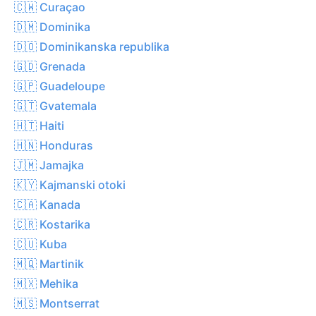
🇨🇼 Curaçao
🇩🇲 Dominika
🇩🇴 Dominikanska republika
🇬🇩 Grenada
🇬🇵 Guadeloupe
🇬🇹 Gvatemala
🇭🇹 Haiti
🇭🇳 Honduras
🇯🇲 Jamajka
🇰🇾 Kajmanski otoki
🇨🇦 Kanada
🇨🇷 Kostarika
🇨🇺 Kuba
🇲🇶 Martinik
🇲🇽 Mehika
🇲🇸 Montserrat