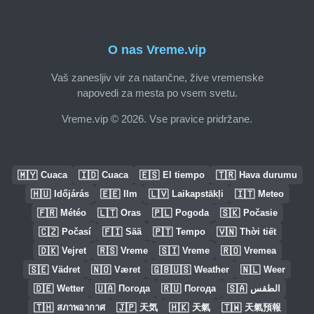
O nas Vreme.vip
Vaš zanesljiv vir za natančne, žive vremenske
napovedi za mesta po vsem svetu.
Vreme.vip © 2026. Vse pravice pridržane.
🇲🇾
🇮🇩
🇪🇸
🇹🇷
Cuaca
Cuaca
El tiempo
Hava durumu
🇭🇺
🇪🇪
🇱🇻
🇮🇹
Időjárás
Ilm
Laikapstākļi
Meteo
🇫🇷
🇱🇹
🇵🇱
🇸🇰
Météo
Oras
Pogoda
Počasie
🇨🇿
🇫🇮
🇵🇹
🇻🇳
Počasí
Sää
Tempo
Thời tiết
🇩🇰
🇷🇸
🇸🇮
🇷🇴
Vejret
Vreme
Vreme
Vremea
🇸🇪
🇳🇴
🇬🇧🇺🇸
🇳🇱
Vädret
Været
Weather
Weer
🇩🇪
🇺🇦
🇷🇺
🇸🇦
Wetter
Погода
Погода
الطقس
🇹🇭
🇯🇵
🇭🇰
🇹🇼
สภาพอากาศ
天気
天氣
天氣預報