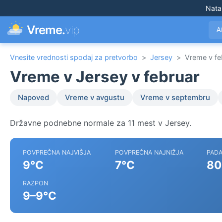
Nata
Vreme.
vip
A
Vnesite vrednosti spodaj za pretvorbo
>
Jersey
>
Vreme v fe
Vreme v Jersey v februar
Napoved
Vreme v avgustu
Vreme v septembru
Državne podnebne normale za 11 mest v Jersey.
POVPREČNA NAJVIŠJA
POVPREČNA NAJNIŽJA
PADA
9°C
7°C
80
RAZPON
9–9°C