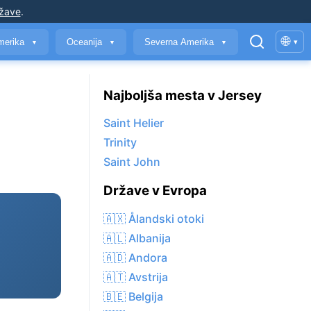
ržave
.
🌐
merika
Oceanija
Severna Amerika
▾
▼
▼
▼
Najboljša mesta v Jersey
Saint Helier
Trinity
Saint John
Države v Evropa
🇦🇽 Ålandski otoki
🇦🇱 Albanija
🇦🇩 Andora
🇦🇹 Avstrija
🇧🇪 Belgija