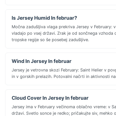
Is Jersey Humid In februar?
Močna zadušljiva vlaga prekriva Jersey v February: 
vladajo po vsej državi. Zrak je od sončnega vzhoda d
tropske regije so še posebej zadušljive.
Wind In Jersey In februar
Jersey je vetrovna skozi February: Saint Helier v pov
in v gorskih prelazih. Potovalni načrti in aktivnosti
Cloud Cover In Jersey In februar
Jersey ima v February večinoma oblačno vreme: v Sai
državi. Svetlo sonce je redko; pričakujte siv, mehko 