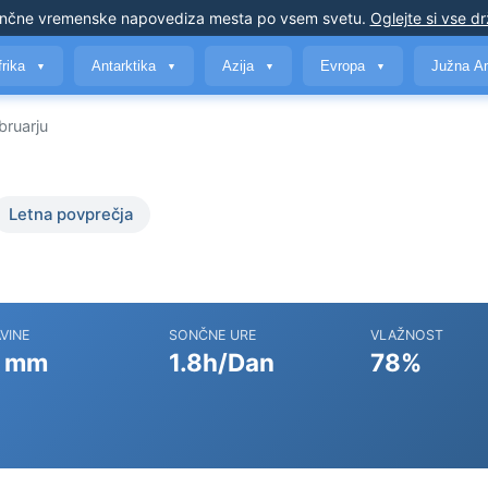
nčne vremenske napovedi
za mesta po vsem svetu
.
Oglejte si vse d
frika
Antarktika
Azija
Evropa
Južna A
▼
▼
▼
▼
bruarju
Letna povprečja
VINE
SONČNE URE
VLAŽNOST
 mm
1.8h/Dan
78%