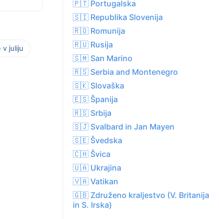
🇵🇹 Portugalska
🇸🇮 Republika Slovenija
🇷🇴 Romunija
🇷🇺 Rusija
v juliju
🇸🇲 San Marino
🇷🇸 Serbia and Montenegro
🇸🇰 Slovaška
🇪🇸 Španija
🇷🇸 Srbija
🇸🇯 Svalbard in Jan Mayen
🇸🇪 Švedska
🇨🇭 Švica
🇺🇦 Ukrajina
🇻🇦 Vatikan
🇬🇧 Združeno kraljestvo (V. Britanija
in S. Irska)