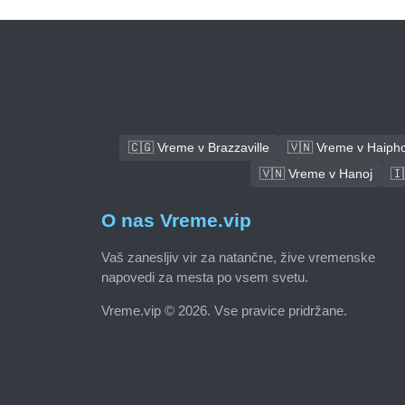
🇨🇬 Vreme v Brazzaville
🇻🇳 Vreme v Haiph
🇻🇳 Vreme v Hanoj
🇮
O nas Vreme.vip
Vaš zanesljiv vir za natančne, žive vremenske
napovedi za mesta po vsem svetu.
Vreme.vip © 2026. Vse pravice pridržane.