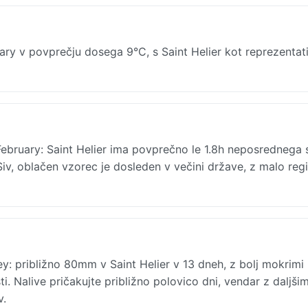
ry v povprečju dosega 9°C, s Saint Helier kot reprezentat
ebruary: Saint Helier ima povprečno le 1.8h neposrednega 
v, oblačen vzorec je dosleden v večini države, z malo reg
y: približno 80mm v Saint Helier v 13 dneh, z bolj mokrimi
ti. Nalive pričakujte približno polovico dni, vendar z daljši
v.