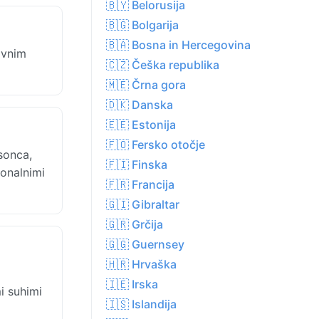
🇧🇾 Belorusija
🇧🇬 Bolgarija
🇧🇦 Bosna in Hercegovina
ivnim
🇨🇿 Češka republika
🇲🇪 Črna gora
🇩🇰 Danska
🇪🇪 Estonija
🇫🇴 Fersko otočje
sonca,
🇫🇮 Finska
ionalnimi
🇫🇷 Francija
🇬🇮 Gibraltar
🇬🇷 Grčija
🇬🇬 Guernsey
🇭🇷 Hrvaška
🇮🇪 Irska
mi suhimi
🇮🇸 Islandija