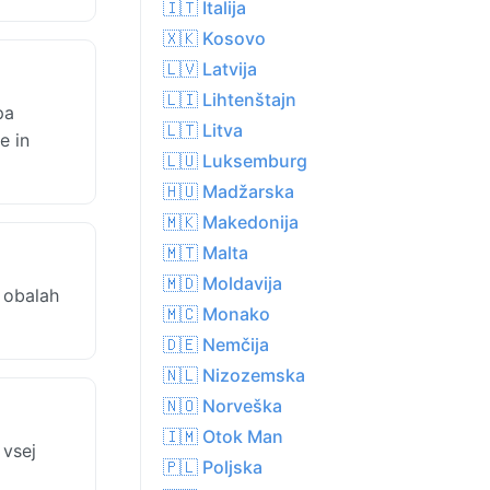
🇮🇹 Italija
🇽🇰 Kosovo
🇱🇻 Latvija
🇱🇮 Lihtenštajn
pa
🇱🇹 Litva
e in
🇱🇺 Luksemburg
🇭🇺 Madžarska
🇲🇰 Makedonija
🇲🇹 Malta
🇲🇩 Moldavija
h obalah
🇲🇨 Monako
🇩🇪 Nemčija
🇳🇱 Nizozemska
🇳🇴 Norveška
🇮🇲 Otok Man
 vsej
🇵🇱 Poljska