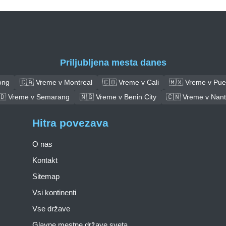
Priljubljena mesta danes
ong
🇨🇦 Vreme v Montreal
🇨🇴 Vreme v Cali
🇲🇽 Vreme v Pue
🇩 Vreme v Semarang
🇳🇬 Vreme v Benin City
🇨🇳 Vreme v Nan
Hitra povezava
O nas
Kontakt
Sitemap
Vsi kontinenti
Vse države
Glavne mestne države sveta