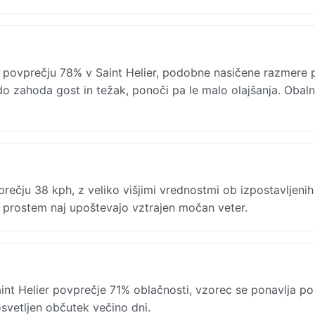
v povprečju 78% v Saint Helier, podobne nasičene razmere 
o zahoda gost in težak, ponoči pa le malo olajšanja. Obaln
prečju 38 kph, z veliko višjimi vrednostmi ob izpostavljeni
 na prostem naj upoštevajo vztrajen močan veter.
nt Helier povprečje 71% oblačnosti, vzorec se ponavlja po
osvetljen občutek večino dni.