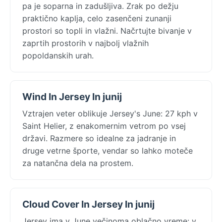
pa je soparna in zadušljiva. Zrak po dežju
praktično kaplja, celo zasenčeni zunanji
prostori so topli in vlažni. Načrtujte bivanje v
zaprtih prostorih v najbolj vlažnih
popoldanskih urah.
Wind In Jersey In junij
Vztrajen veter oblikuje Jersey's June: 27 kph v
Saint Helier, z enakomernim vetrom po vsej
državi. Razmere so idealne za jadranje in
druge vetrne športe, vendar so lahko moteče
za natančna dela na prostem.
Cloud Cover In Jersey In junij
Jersey ima v June večinoma oblačno vreme: v