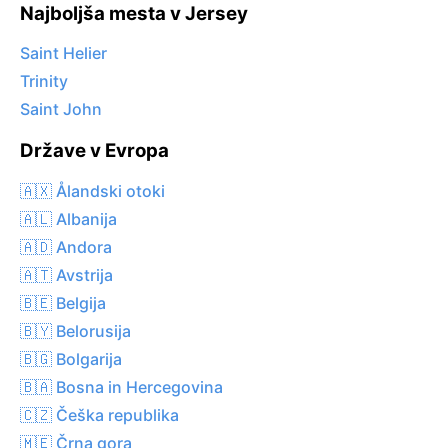
Najboljša mesta v Jersey
Saint Helier
Trinity
Saint John
Države v Evropa
🇦🇽 Ålandski otoki
🇦🇱 Albanija
🇦🇩 Andora
🇦🇹 Avstrija
🇧🇪 Belgija
🇧🇾 Belorusija
🇧🇬 Bolgarija
🇧🇦 Bosna in Hercegovina
🇨🇿 Češka republika
🇲🇪 Črna gora