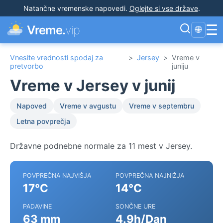
Natančne vremenske napovedi
.
Oglejte si vse države
.
☰
Vreme.
vip
🌐
Vnesite vrednosti spodaj za
>
Jersey
>
Vreme v
pretvorbo
juniju
Vreme v Jersey v junij
Napoved
Vreme v avgustu
Vreme v septembru
Letna povprečja
Državne podnebne normale za 11 mest v Jersey.
POVPREČNA NAJVIŠJA
POVPREČNA NAJNIŽJA
17°C
14°C
PADAVINE
SONČNE URE
63 mm
4.9h/Dan