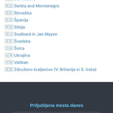
🇷🇸 Serbia and Montenegro
🇸🇰 Slovaška
🇪🇸 Španija
🇷🇸 Srbija
🇸🇯 Svalbard in Jan Mayen
🇸🇪 Švedska
🇨🇭 Švica
🇺🇦 Ukrajina
🇻🇦 Vatikan
🇬🇧 Združeno kraljestvo (V. Britanija in S. Irska)
Priljubljena mesta danes