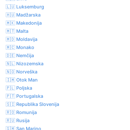
🇱🇺 Luksemburg
🇭🇺 Madžarska
🇲🇰 Makedonija
🇲🇹 Malta
🇲🇩 Moldavija
🇲🇨 Monako
🇩🇪 Nemčija
🇳🇱 Nizozemska
🇳🇴 Norveška
🇮🇲 Otok Man
🇵🇱 Poljska
🇵🇹 Portugalska
🇸🇮 Republika Slovenija
🇷🇴 Romunija
🇷🇺 Rusija
🇸🇲 San Marino