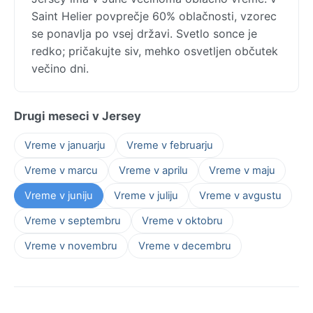
Saint Helier povprečje 60% oblačnosti, vzorec
se ponavlja po vsej državi. Svetlo sonce je
redko; pričakujte siv, mehko osvetljen občutek
večino dni.
Drugi meseci v Jersey
Vreme v januarju
Vreme v februarju
Vreme v marcu
Vreme v aprilu
Vreme v maju
Vreme v juniju
Vreme v juliju
Vreme v avgustu
Vreme v septembru
Vreme v oktobru
Vreme v novembru
Vreme v decembru