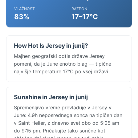
VLAŽNOST
RAZPON
83%
17–17°C
How Hot Is Jersey in junij?
Majhen geografski odtis države Jersey
pomeni, da je June enotno blag — tipične
najvišje temperature 17°C po vsej državi.
Sunshine in Jersey in junij
Spremenljivo vreme prevladuje v Jersey v
June: 4.9h neposrednega sonca na tipičen dan
v Saint Helier, z dnevno svetlobo od 5:05 am
do 9:15 pm. Pričakujte tako sončne kot