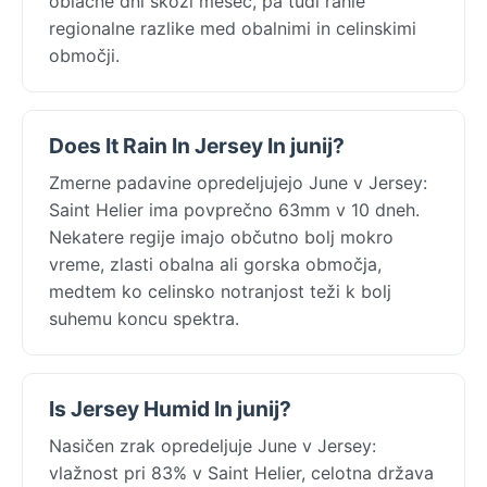
oblačne dni skozi mesec, pa tudi rahle
regionalne razlike med obalnimi in celinskimi
območji.
Does It Rain In Jersey In junij?
Zmerne padavine opredeljujejo June v Jersey:
Saint Helier ima povprečno 63mm v 10 dneh.
Nekatere regije imajo občutno bolj mokro
vreme, zlasti obalna ali gorska območja,
medtem ko celinsko notranjost teži k bolj
suhemu koncu spektra.
Is Jersey Humid In junij?
Nasičen zrak opredeljuje June v Jersey:
vlažnost pri 83% v Saint Helier, celotna država