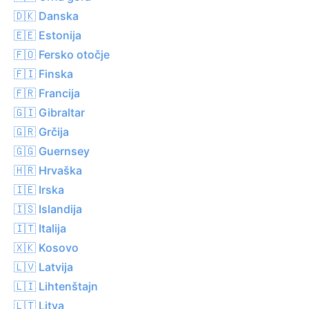
🇩🇰 Danska
🇪🇪 Estonija
🇫🇴 Fersko otočje
🇫🇮 Finska
🇫🇷 Francija
🇬🇮 Gibraltar
🇬🇷 Grčija
🇬🇬 Guernsey
🇭🇷 Hrvaška
🇮🇪 Irska
🇮🇸 Islandija
🇮🇹 Italija
🇽🇰 Kosovo
🇱🇻 Latvija
🇱🇮 Lihtenštajn
🇱🇹 Litva