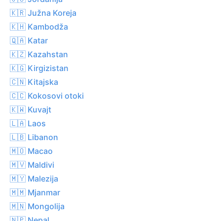
🇰🇷 Južna Koreja
🇰🇭 Kambodža
🇶🇦 Katar
🇰🇿 Kazahstan
🇰🇬 Kirgizistan
🇨🇳 Kitajska
🇨🇨 Kokosovi otoki
🇰🇼 Kuvajt
🇱🇦 Laos
🇱🇧 Libanon
🇲🇴 Macao
🇲🇻 Maldivi
🇲🇾 Malezija
🇲🇲 Mjanmar
🇲🇳 Mongolija
🇳🇵 Nepal