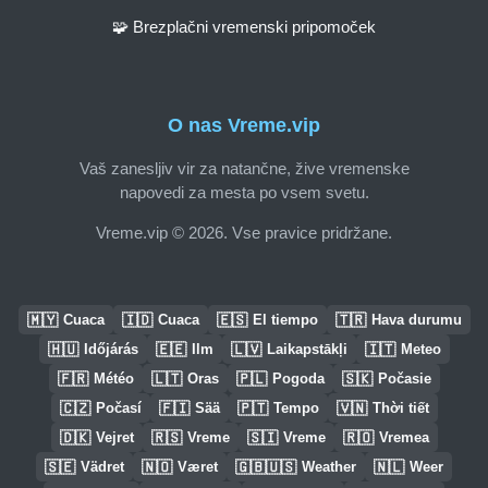
🧩 Brezplačni vremenski pripomoček
O nas Vreme.vip
Vaš zanesljiv vir za natančne, žive vremenske
napovedi za mesta po vsem svetu.
Vreme.vip © 2026. Vse pravice pridržane.
🇲🇾
🇮🇩
🇪🇸
🇹🇷
Cuaca
Cuaca
El tiempo
Hava durumu
🇭🇺
🇪🇪
🇱🇻
🇮🇹
Időjárás
Ilm
Laikapstākļi
Meteo
🇫🇷
🇱🇹
🇵🇱
🇸🇰
Météo
Oras
Pogoda
Počasie
🇨🇿
🇫🇮
🇵🇹
🇻🇳
Počasí
Sää
Tempo
Thời tiết
🇩🇰
🇷🇸
🇸🇮
🇷🇴
Vejret
Vreme
Vreme
Vremea
🇸🇪
🇳🇴
🇬🇧🇺🇸
🇳🇱
Vädret
Været
Weather
Weer