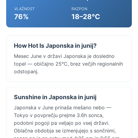
VLAŽNOST
RAZPON
76%
18–28°C
How Hot Is Japonska in junij?
Mesec June v državi Japonska je dosledno
topel — običajno 25°C, brez večjih regionalnih
odstopanj.
Sunshine in Japonska in junij
Japonska v June prinaša mešano nebo —
Tokyo v povprečju prejme 3.6h sonca,
podobni pogoji pa veljajo po vsej državi.
Oblačna obdobja se izmenjujejo s sončnimi,