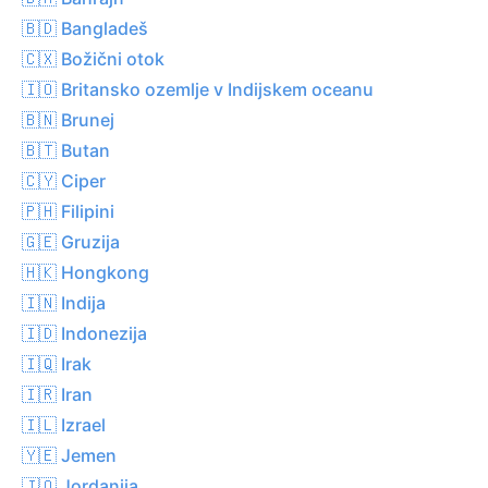
🇧🇩 Bangladeš
🇨🇽 Božični otok
🇮🇴 Britansko ozemlje v Indijskem oceanu
🇧🇳 Brunej
🇧🇹 Butan
🇨🇾 Ciper
🇵🇭 Filipini
🇬🇪 Gruzija
🇭🇰 Hongkong
🇮🇳 Indija
🇮🇩 Indonezija
🇮🇶 Irak
🇮🇷 Iran
🇮🇱 Izrael
🇾🇪 Jemen
🇯🇴 Jordanija