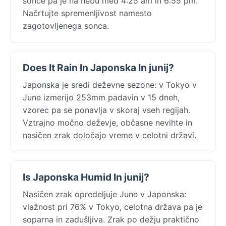
sonce pa je na nebu med 4:25 am in 6:55 pm.
Načrtujte spremenljivost namesto
zagotovljenega sonca.
Does It Rain In Japonska In junij?
Japonska je sredi deževne sezone: v Tokyo v
June izmerijo 253mm padavin v 15 dneh,
vzorec pa se ponavlja v skoraj vseh regijah.
Vztrajno močno deževje, občasne nevihte in
nasičen zrak določajo vreme v celotni državi.
Is Japonska Humid In junij?
Nasičen zrak opredeljuje June v Japonska:
vlažnost pri 76% v Tokyo, celotna država pa je
soparna in zadušljiva. Zrak po dežju praktično