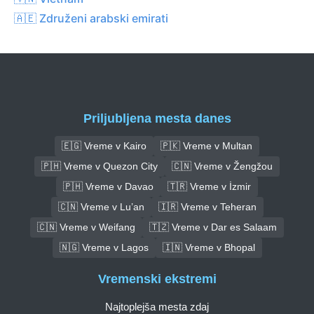
🇦🇪 Združeni arabski emirati
Priljubljena mesta danes
🇪🇬 Vreme v Kairo
🇵🇰 Vreme v Multan
🇵🇭 Vreme v Quezon City
🇨🇳 Vreme v Žengžou
🇵🇭 Vreme v Davao
🇹🇷 Vreme v İzmir
🇨🇳 Vreme v Lu’an
🇮🇷 Vreme v Teheran
🇨🇳 Vreme v Weifang
🇹🇿 Vreme v Dar es Salaam
🇳🇬 Vreme v Lagos
🇮🇳 Vreme v Bhopal
Vremenski ekstremi
Najtoplejša mesta zdaj