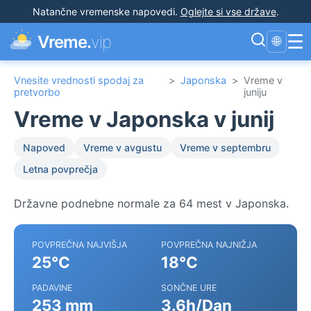
Natančne vremenske napovedi
.
Oglejte si vse države
.
☰
Vreme.
vip
🌐
Vnesite vrednosti spodaj za
>
Japonska
>
Vreme v
pretvorbo
juniju
Vreme v Japonska v junij
Napoved
Vreme v avgustu
Vreme v septembru
Letna povprečja
Državne podnebne normale za 64 mest v Japonska.
POVPREČNA NAJVIŠJA
POVPREČNA NAJNIŽJA
25°C
18°C
PADAVINE
SONČNE URE
253 mm
3.6h/Dan