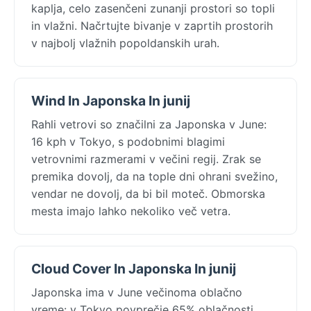
kaplja, celo zasenčeni zunanji prostori so topli
in vlažni. Načrtujte bivanje v zaprtih prostorih
v najbolj vlažnih popoldanskih urah.
Wind In Japonska In junij
Rahli vetrovi so značilni za Japonska v June:
16 kph v Tokyo, s podobnimi blagimi
vetrovnimi razmerami v večini regij. Zrak se
premika dovolj, da na tople dni ohrani svežino,
vendar ne dovolj, da bi bil moteč. Obmorska
mesta imajo lahko nekoliko več vetra.
Cloud Cover In Japonska In junij
Japonska ima v June večinoma oblačno
vreme: v Tokyo povprečje 65% oblačnosti,