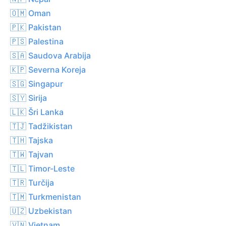
🇴🇲 Oman
🇵🇰 Pakistan
🇵🇸 Palestina
🇸🇦 Saudova Arabija
🇰🇵 Severna Koreja
🇸🇬 Singapur
🇸🇾 Sirija
🇱🇰 Šri Lanka
🇹🇯 Tadžikistan
🇹🇭 Tajska
🇹🇼 Tajvan
🇹🇱 Timor-Leste
🇹🇷 Turčija
🇹🇲 Turkmenistan
🇺🇿 Uzbekistan
🇻🇳 Vietnam