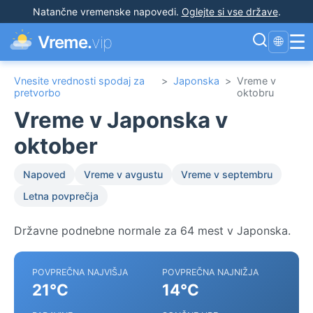
Natančne vremenske napovedi
.
Oglejte si vse države
.
☰
Vreme.
vip
🌐
Vnesite vrednosti spodaj za
>
Japonska
>
Vreme v
pretvorbo
oktobru
Vreme v Japonska v
oktober
Napoved
Vreme v avgustu
Vreme v septembru
Letna povprečja
Državne podnebne normale za 64 mest v Japonska.
POVPREČNA NAJVIŠJA
POVPREČNA NAJNIŽJA
21°C
14°C