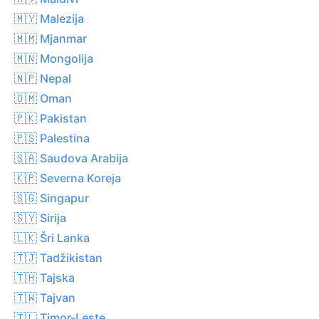
🇲🇾 Malezija
🇲🇲 Mjanmar
🇲🇳 Mongolija
🇳🇵 Nepal
🇴🇲 Oman
🇵🇰 Pakistan
🇵🇸 Palestina
🇸🇦 Saudova Arabija
🇰🇵 Severna Koreja
🇸🇬 Singapur
🇸🇾 Sirija
🇱🇰 Šri Lanka
🇹🇯 Tadžikistan
🇹🇭 Tajska
🇹🇼 Tajvan
🇹🇱 Timor-Leste