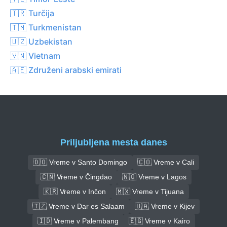
🇹🇷 Turčija
🇹🇲 Turkmenistan
🇺🇿 Uzbekistan
🇻🇳 Vietnam
🇦🇪 Združeni arabski emirati
Priljubljena mesta danes
🇩🇴 Vreme v Santo Domingo
🇨🇴 Vreme v Cali
🇨🇳 Vreme v Čingdao
🇳🇬 Vreme v Lagos
🇰🇷 Vreme v Inčon
🇲🇽 Vreme v Tijuana
🇹🇿 Vreme v Dar es Salaam
🇺🇦 Vreme v Kijev
🇮🇩 Vreme v Palembang
🇪🇬 Vreme v Kairo