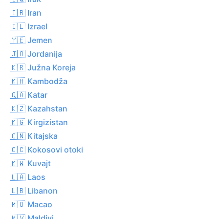
🇮🇷 Iran
🇮🇱 Izrael
🇾🇪 Jemen
🇯🇴 Jordanija
🇰🇷 Južna Koreja
🇰🇭 Kambodža
🇶🇦 Katar
🇰🇿 Kazahstan
🇰🇬 Kirgizistan
🇨🇳 Kitajska
🇨🇨 Kokosovi otoki
🇰🇼 Kuvajt
🇱🇦 Laos
🇱🇧 Libanon
🇲🇴 Macao
🇲🇻 Maldivi