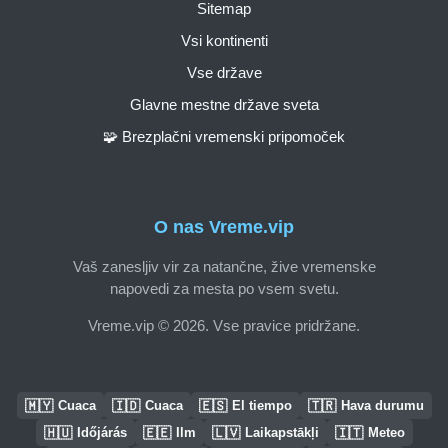
Sitemap
Vsi kontinenti
Vse države
Glavne mestne države sveta
🧩 Brezplačni vremenski pripomoček
O nas Vreme.vip
Vaš zanesljiv vir za natančne, žive vremenske
napovedi za mesta po vsem svetu.
Vreme.vip © 2026. Vse pravice pridržane.
🇲🇾
🇮🇩
🇪🇸
🇹🇷
Cuaca
Cuaca
El tiempo
Hava durumu
🇭🇺
🇪🇪
🇱🇻
🇮🇹
Időjárás
Ilm
Laikapstākļi
Meteo