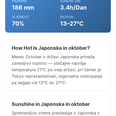
PADAVINE
SONČNE URE
186 mm
3.4h/Dan
VLAŽNOST
RAZPON
70%
13–27°C
How Hot Is Japonska in oktober?
Mesec October v državi Japonska prinaša
zanesljivo toploto — običajne najvišje
temperature 21°C po vsej državi, pri čemer je
Tokyo reprezentativen, regionalna odstopanja
pa segajo od 13°C do 27°C.
Sunshine in Japonska in oktober
Spremenljivo vreme prevladuje v Japonska v