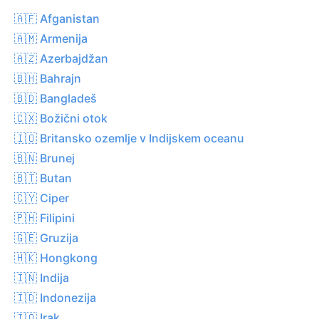
🇦🇫 Afganistan
🇦🇲 Armenija
🇦🇿 Azerbajdžan
🇧🇭 Bahrajn
🇧🇩 Bangladeš
🇨🇽 Božični otok
🇮🇴 Britansko ozemlje v Indijskem oceanu
🇧🇳 Brunej
🇧🇹 Butan
🇨🇾 Ciper
🇵🇭 Filipini
🇬🇪 Gruzija
🇭🇰 Hongkong
🇮🇳 Indija
🇮🇩 Indonezija
🇮🇶 Irak