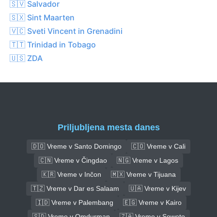
🇸🇻 Salvador
🇸🇽 Sint Maarten
🇻🇨 Sveti Vincent in Grenadini
🇹🇹 Trinidad in Tobago
🇺🇸 ZDA
Priljubljena mesta danes
🇩🇴 Vreme v Santo Domingo
🇨🇴 Vreme v Cali
🇨🇳 Vreme v Čingdao
🇳🇬 Vreme v Lagos
🇰🇷 Vreme v Inčon
🇲🇽 Vreme v Tijuana
🇹🇿 Vreme v Dar es Salaam
🇺🇦 Vreme v Kijev
🇮🇩 Vreme v Palembang
🇪🇬 Vreme v Kairo
🇸🇩 Vreme v Omdurman
🇿🇦 Vreme v Soweto