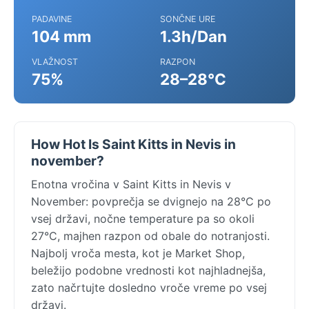
PADAVINE
SONČNE URE
104 mm
1.3h/Dan
VLAŽNOST
RAZPON
75%
28–28°C
How Hot Is Saint Kitts in Nevis in
november?
Enotna vročina v Saint Kitts in Nevis v
November: povprečja se dvignejo na 28°C po
vsej državi, nočne temperature pa so okoli
27°C, majhen razpon od obale do notranjosti.
Najbolj vroča mesta, kot je Market Shop,
beležijo podobne vrednosti kot najhladnejša,
zato načrtujte dosledno vroče vreme po vsej
državi.