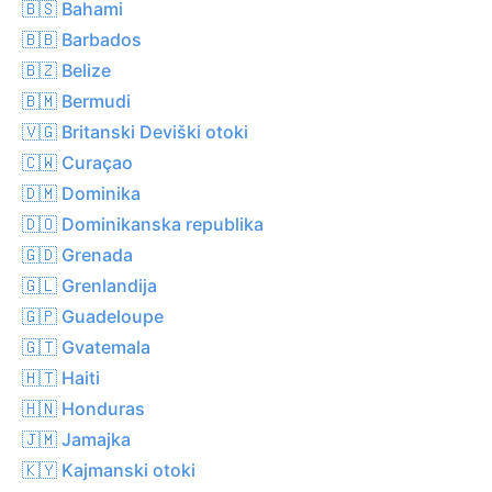
🇧🇸 Bahami
🇧🇧 Barbados
🇧🇿 Belize
🇧🇲 Bermudi
🇻🇬 Britanski Deviški otoki
🇨🇼 Curaçao
🇩🇲 Dominika
🇩🇴 Dominikanska republika
🇬🇩 Grenada
🇬🇱 Grenlandija
🇬🇵 Guadeloupe
🇬🇹 Gvatemala
🇭🇹 Haiti
🇭🇳 Honduras
🇯🇲 Jamajka
🇰🇾 Kajmanski otoki