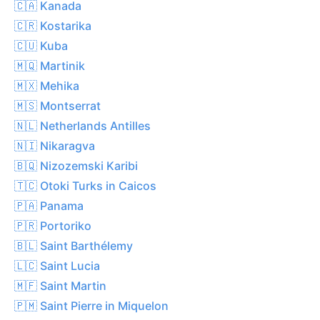
🇨🇦 Kanada
🇨🇷 Kostarika
🇨🇺 Kuba
🇲🇶 Martinik
🇲🇽 Mehika
🇲🇸 Montserrat
🇳🇱 Netherlands Antilles
🇳🇮 Nikaragva
🇧🇶 Nizozemski Karibi
🇹🇨 Otoki Turks in Caicos
🇵🇦 Panama
🇵🇷 Portoriko
🇧🇱 Saint Barthélemy
🇱🇨 Saint Lucia
🇲🇫 Saint Martin
🇵🇲 Saint Pierre in Miquelon