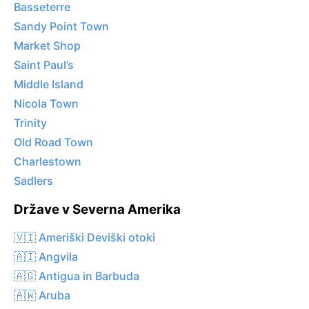
Basseterre
Sandy Point Town
Market Shop
Saint Paul’s
Middle Island
Nicola Town
Trinity
Old Road Town
Charlestown
Sadlers
Države v Severna Amerika
🇻🇮 Ameriški Deviški otoki
🇦🇮 Angvila
🇦🇬 Antigua in Barbuda
🇦🇼 Aruba