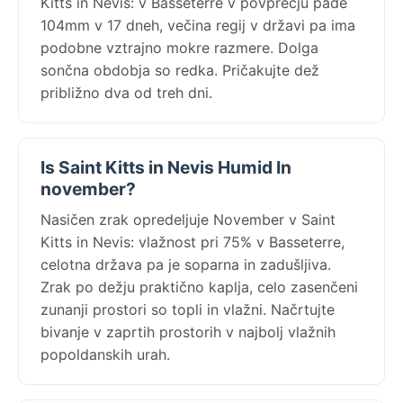
Kitts in Nevis: v Basseterre v povprečju pade
104mm v 17 dneh, večina regij v državi pa ima
podobne vztrajno mokre razmere. Dolga
sončna obdobja so redka. Pričakujte dež
približno dva od treh dni.
Is Saint Kitts in Nevis Humid In
november?
Nasičen zrak opredeljuje November v Saint
Kitts in Nevis: vlažnost pri 75% v Basseterre,
celotna država pa je soparna in zadušljiva.
Zrak po dežju praktično kaplja, celo zasenčeni
zunanji prostori so topli in vlažni. Načrtujte
bivanje v zaprtih prostorih v najbolj vlažnih
popoldanskih urah.