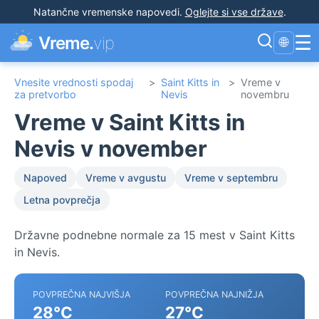
Natančne vremenske napovedi
.
Oglejte si vse države
.
☰
Vreme.
vip
🌐
Vnesite vrednosti spodaj
>
Saint Kitts in
>
Vreme v
za pretvorbo
Nevis
novembru
Vreme v Saint Kitts in
Nevis v november
Napoved
Vreme v avgustu
Vreme v septembru
Letna povprečja
Državne podnebne normale za 15 mest v Saint Kitts
in Nevis.
POVPREČNA NAJVIŠJA
POVPREČNA NAJNIŽJA
28°C
27°C