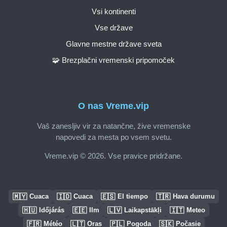
Vsi kontinenti
Vse države
Glavne mestne države sveta
🧩 Brezplačni vremenski pripomoček
O nas Vreme.vip
Vaš zanesljiv vir za natančne, žive vremenske
napovedi za mesta po vsem svetu.
Vreme.vip © 2026. Vse pravice pridržane.
🇲🇾
🇮🇩
🇪🇸
🇹🇷
Cuaca
Cuaca
El tiempo
Hava durumu
🇭🇺
🇪🇪
🇱🇻
🇮🇹
Időjárás
Ilm
Laikapstākļi
Meteo
🇫🇷
🇱🇹
🇵🇱
🇸🇰
Météo
Oras
Pogoda
Počasie