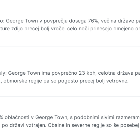
ago: George Town v povprečju dosega 76%, večina države pa
ure zdijo precej bolj vroče, celo noči prinesejo omejeno oh
July: George Town ima povprečno 23 kph, celotna država pa
t, obmorske regije pa so pogosto precej bolj vetrovne.
7% oblačnosti v George Town, s podobnimi sivimi razmeram
 po državi vztrajen. Obalne in severne regije so še posebej