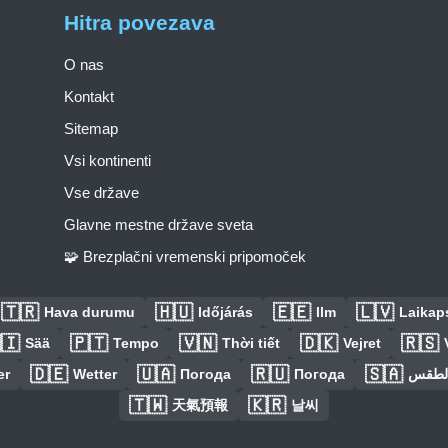
Hitra povezava
O nas
Kontakt
Sitemap
Vsi kontinenti
Vse države
Glavne mestne države sveta
🧩 Brezplačni vremenski pripomoček
🇹🇷
🇭🇺
🇪🇪
🇱🇻
Hava durumu
Időjárás
Ilm
Laikaps
🇮
🇵🇹
🇻🇳
🇩🇰
🇷🇸
Sää
Tempo
Thời tiết
Vejret
🇩🇪
🇺🇦
🇷🇺
🇸🇦
er
Wetter
Погода
Погода
الطق
🇹🇼
🇰🇷
天氣預報
날씨