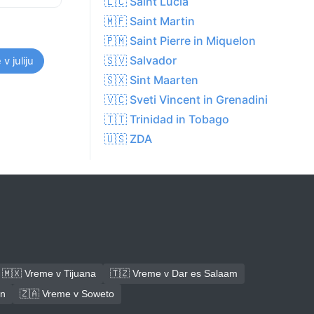
🇱🇨 Saint Lucia
🇲🇫 Saint Martin
🇵🇲 Saint Pierre in Miquelon
🇸🇻 Salvador
v juliju
🇸🇽 Sint Maarten
🇻🇨 Sveti Vincent in Grenadini
🇹🇹 Trinidad in Tobago
🇺🇸 ZDA
🇲🇽 Vreme v Tijuana
🇹🇿 Vreme v Dar es Salaam
an
🇿🇦 Vreme v Soweto