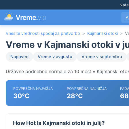
Nata
Vreme.
vip
A
Vnesite vrednosti spodaj za pretvorbo
>
Kajmanski otoki
>
Vr
Vreme v Kajmanski otoki v jul
Napoved
Vreme v avgustu
Vreme v septembru
Državne podnebne normale za 10 mest v Kajmanski otok
POVPREČNA NAJVIŠJA
POVPREČNA NAJNIŽJA
PADA
30°C
28°C
68
How Hot Is Kajmanski otoki in julij?