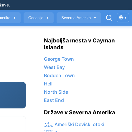
ržave
.
🌐
merika
Oceanija
Severna Amerika
▾
▼
▼
▼
Najboljša mesta v Cayman
Islands
George Town
West Bay
Bodden Town
Hell
North Side
East End
Države v Severna Amerika
🇻🇮 Ameriški Deviški otoki