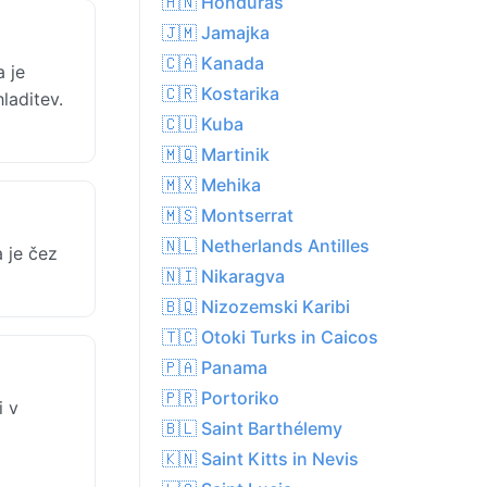
🇭🇳 Honduras
🇯🇲 Jamajka
🇨🇦 Kanada
 je
🇨🇷 Kostarika
laditev.
🇨🇺 Kuba
🇲🇶 Martinik
🇲🇽 Mehika
🇲🇸 Montserrat
🇳🇱 Netherlands Antilles
 je čez
🇳🇮 Nikaragva
🇧🇶 Nizozemski Karibi
🇹🇨 Otoki Turks in Caicos
🇵🇦 Panama
🇵🇷 Portoriko
i v
🇧🇱 Saint Barthélemy
🇰🇳 Saint Kitts in Nevis