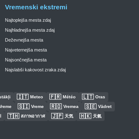
Vremenski ekstremi
Najtoplejša mesta zdaj
Najhladnejša mesta zdaj
Deževnejša mesta
Najveternejša mesta
Najsončnejša mesta
Najslabši kakovost zraka zdaj
🇮🇹
🇫🇷
🇱🇹
tākļi
Meteo
Météo
Oras
🇸🇮
🇷🇴
🇸🇪
Vreme
Vreme
Vremea
Vädret
🇹🇭
🇯🇵
🇭🇰
ا
สภาพอากาศ
天気
天氣