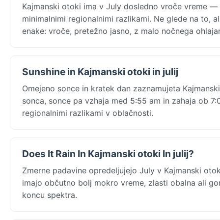
Kajmanski otoki ima v July dosledno vroče vreme — 
minimalnimi regionalnimi razlikami. Ne glede na to, 
enake: vroče, pretežno jasno, z malo nočnega ohlajan
Sunshine in Kajmanski otoki in julij
Omejeno sonce in kratek dan zaznamujeta Kajmanski
sonca, sonce pa vzhaja med 5:55 am in zahaja ob 7:0
regionalnimi razlikami v oblačnosti.
Does It Rain In Kajmanski otoki In julij?
Zmerne padavine opredeljujejo July v Kajmanski ot
imajo občutno bolj mokro vreme, zlasti obalna ali g
koncu spektra.