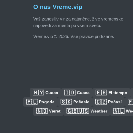
O nas Vreme.vip
Vaš zanesljiv vir za natančne, žive vremenske
napovedi za mesta po vsem svetu.
Vreme.vip © 2026. Vse pravice pridržane.
🇲🇾
🇮🇩
🇪🇸
Cuaca
Cuaca
El tiempo
🇵🇱
🇸🇰
🇨🇿

Pogoda
Počasie
Počasí
🇳🇴
🇬🇧🇺🇸
🇳🇱
Været
Weather
We