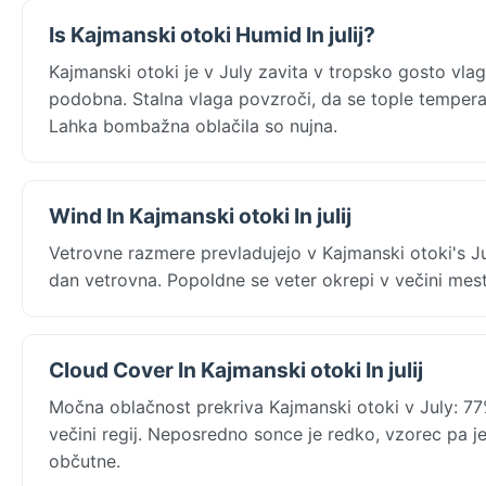
Is Kajmanski otoki Humid In julij?
Kajmanski otoki je v July zavita v tropsko gosto vl
podobna. Stalna vlaga povzroči, da se tople temperat
Lahka bombažna oblačila so nujna.
Wind In Kajmanski otoki In julij
Vetrovne razmere prevladujejo v Kajmanski otoki's 
dan vetrovna. Popoldne se veter okrepi v večini mes
Cloud Cover In Kajmanski otoki In julij
Močna oblačnost prekriva Kajmanski otoki v July: 7
večini regij. Neposredno sonce je redko, vzorec pa je
občutne.