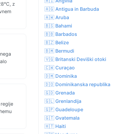
🇦🇮 Angvila
28°C, z
🇦🇬 Antigua in Barbuda
avnem
🇦🇼 Aruba
🇧🇸 Bahami
🇧🇧 Barbados
🇧🇿 Belize
🇧🇲 Bermudi
dnega
🇻🇬 Britanski Deviški otoki
alo
🇨🇼 Curaçao
🇩🇲 Dominika
🇩🇴 Dominikanska republika
🇬🇩 Grenada
🇬🇱 Grenlandija
regije
🇬🇵 Guadeloupe
uhemu
🇬🇹 Gvatemala
🇭🇹 Haiti