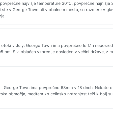
povprečne najvišje temperature 30°C, povprečne najnižje 
ali ste v George Town ali v obalnem mestu, so razmere v gl
ja.
 otoki v July: George Town ima povprečno le 1.1h neposre
5 pm. Siv, oblačen vzorec je dosleden v večini države, z m
oki: George Town ima povprečno 68mm v 18 dneh. Nekatere 
orska območja, medtem ko celinsko notranjost teži k bolj s