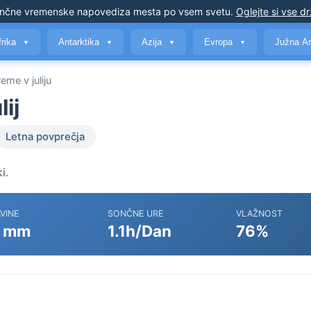
nčne vremenske napovedi
za mesta po vsem svetu
.
Oglejte si vse d
frika
Antarktika
Azija
Evropa
Južna A
▼
▼
▼
▼
eme v juliju
ij
Letna povprečja
i.
VINE
SONČNE URE
VLAŽNOST
 mm
1.1h/Dan
76%