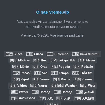
O nas Vreme.vip
Vaš zanesljiv vir za natančne, žive vremenske
napovedi za mesta po vsem svetu.
Vreme.vip © 2026. Vse pravice pridržane.
🇲🇾
🇮🇩
🇪🇸
🇹🇷
Cuaca
Cuaca
El tiempo
Hava durumu
🇭🇺
🇪🇪
🇱🇻
🇮🇹
Időjárás
Ilm
Laikapstākļi
Meteo
🇫🇷
🇱🇹
🇵🇱
🇸🇰
Météo
Oras
Pogoda
Počasie
🇨🇿
🇫🇮
🇵🇹
🇻🇳
Počasí
Sää
Tempo
Thời tiết
🇩🇰
🇷🇸
🇸🇮
🇷🇴
Vejret
Vreme
Vreme
Vremea
🇸🇪
🇳🇴
🇬🇧🇺🇸
🇳🇱
Vädret
Været
Weather
Weer
🇩🇪
🇺🇦
🇷🇺
🇸🇦
Wetter
Погода
Погода
الطقس
🇹🇭
🇯🇵
🇭🇰
🇹🇼
สภาพอากาศ
天気
天氣
天氣預報
🇰🇷
날씨