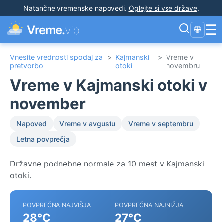
Natančne vremenske napovedi
.
Oglejte si vse države
.
☰
Vreme.
vip
🌐
Vnesite vrednosti spodaj za
>
Kajmanski
>
Vreme v
pretvorbo
otoki
novembru
Vreme v Kajmanski otoki v
november
Napoved
Vreme v avgustu
Vreme v septembru
Letna povprečja
Državne podnebne normale za 10 mest v Kajmanski
otoki.
POVPREČNA NAJVIŠJA
POVPREČNA NAJNIŽJA
28°C
27°C