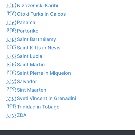
🇧🇶 Nizozemski Karibi
🇹🇨 Otoki Turks in Caicos
🇵🇦 Panama
🇵🇷 Portoriko
🇧🇱 Saint Barthélemy
🇰🇳 Saint Kitts in Nevis
🇱🇨 Saint Lucia
🇲🇫 Saint Martin
🇵🇲 Saint Pierre in Miquelon
🇸🇻 Salvador
🇸🇽 Sint Maarten
🇻🇨 Sveti Vincent in Grenadini
🇹🇹 Trinidad in Tobago
🇺🇸 ZDA