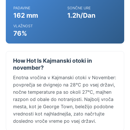
PADAVINE
SONČNE URE
162 mm
1.2h/Dan
VLAŽNOST
76%
How Hot Is Kajmanski otoki in
november?
Enotna vročina v Kajmanski otoki v November:
povprečja se dvignejo na 28°C po vsej državi,
nočne temperature pa so okoli 27°C, majhen
razpon od obale do notranjosti. Najbolj vroča
mesta, kot je George Town, beležijo podobne
vrednosti kot najhladnejša, zato načrtujte
dosledno vroče vreme po vsej državi.