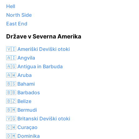
Hell
North Side
East End
Države v Severna Amerika
🇻🇮 Ameriški Deviški otoki
🇦🇮 Angvila
🇦🇬 Antigua in Barbuda
🇦🇼 Aruba
🇧🇸 Bahami
🇧🇧 Barbados
🇧🇿 Belize
🇧🇲 Bermudi
🇻🇬 Britanski Deviški otoki
🇨🇼 Curaçao
🇩🇲 Dominika