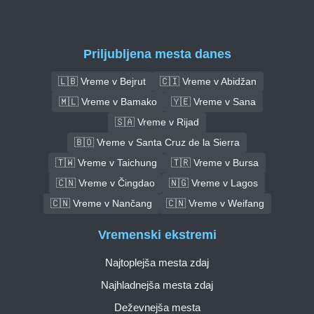
Priljubljena mesta danes
🇱🇧 Vreme v Bejrut
🇨🇮 Vreme v Abidžan
🇲🇱 Vreme v Bamako
🇾🇪 Vreme v Sana
🇸🇦 Vreme v Rijad
🇧🇴 Vreme v Santa Cruz de la Sierra
🇹🇼 Vreme v Taichung
🇹🇷 Vreme v Bursa
🇨🇳 Vreme v Čingdao
🇳🇬 Vreme v Lagos
🇨🇳 Vreme v Nančang
🇨🇳 Vreme v Weifang
Vremenski ekstremi
Najtoplejša mesta zdaj
Najhladnejša mesta zdaj
Deževnejša mesta