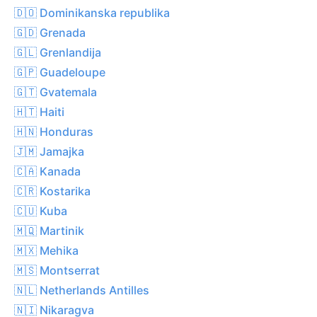
🇩🇴 Dominikanska republika
🇬🇩 Grenada
🇬🇱 Grenlandija
🇬🇵 Guadeloupe
🇬🇹 Gvatemala
🇭🇹 Haiti
🇭🇳 Honduras
🇯🇲 Jamajka
🇨🇦 Kanada
🇨🇷 Kostarika
🇨🇺 Kuba
🇲🇶 Martinik
🇲🇽 Mehika
🇲🇸 Montserrat
🇳🇱 Netherlands Antilles
🇳🇮 Nikaragva