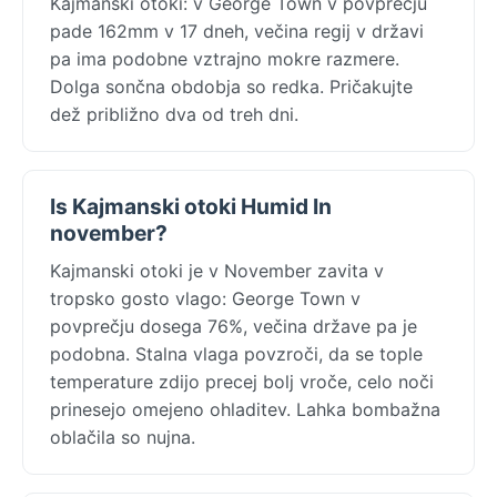
Kajmanski otoki: v George Town v povprečju
pade 162mm v 17 dneh, večina regij v državi
pa ima podobne vztrajno mokre razmere.
Dolga sončna obdobja so redka. Pričakujte
dež približno dva od treh dni.
Is Kajmanski otoki Humid In
november?
Kajmanski otoki je v November zavita v
tropsko gosto vlago: George Town v
povprečju dosega 76%, večina države pa je
podobna. Stalna vlaga povzroči, da se tople
temperature zdijo precej bolj vroče, celo noči
prinesejo omejeno ohladitev. Lahka bombažna
oblačila so nujna.