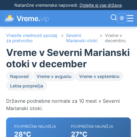
Natančne vremenske napovedi
.
Oglejte si vse države
.
☰
Vreme.
vip
🌐
Vnesite vrednosti spodaj
>
Severni
>
Vreme v
za pretvorbo
Marianski otoki
decembru
Vreme v Severni Marianski
otoki v december
Napoved
Vreme v avgustu
Vreme v septembru
Letna povprečja
Državne podnebne normale za 10 mest v Severni
Marianski otoki.
POVPREČNA NAJVIŠJA
POVPREČNA NAJNIŽJA
28°C
27°C