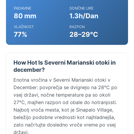
PADAVINE
SONČNE URE
80 mm
1.3h/Dan
VLAŽNOST
RAZPON
77%
28–29°C
How Hot Is Severni Marianski otoki in
december?
Enotna vročina v Severni Marianski otoki v
December: povprečja se dvignejo na 28°C po
vsej državi, nočne temperature pa so okoli
27°C, majhen razpon od obale do notranjosti.
Najbolj vroča mesta, kot je Sinapalo Village,
beležijo podobne vrednosti kot najhladnejša,
zato načrtujte dosledno vroče vreme po vsej
državi.