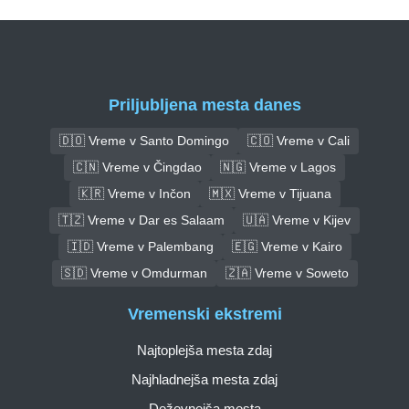
Priljubljena mesta danes
🇩🇴 Vreme v Santo Domingo
🇨🇴 Vreme v Cali
🇨🇳 Vreme v Čingdao
🇳🇬 Vreme v Lagos
🇰🇷 Vreme v Inčon
🇲🇽 Vreme v Tijuana
🇹🇿 Vreme v Dar es Salaam
🇺🇦 Vreme v Kijev
🇮🇩 Vreme v Palembang
🇪🇬 Vreme v Kairo
🇸🇩 Vreme v Omdurman
🇿🇦 Vreme v Soweto
Vremenski ekstremi
Najtoplejša mesta zdaj
Najhladnejša mesta zdaj
Deževnejša mesta