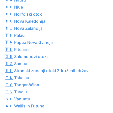
🇳🇺 Niue
🇳🇫 Norfolški otok
🇳🇨 Nova Kaledonija
🇳🇿 Nova Zelandija
🇵🇼 Palau
🇵🇬 Papua Nova Gvineja
🇵🇳 Pitcairn
🇸🇧 Salomonovi otoki
🇼🇸 Samoa
🇺🇲 Stranski zunanji otoki Združenih držav
🇹🇰 Tokelau
🇹🇴 Tonganščina
🇹🇻 Tuvalu
🇻🇺 Vanuatu
🇼🇫 Wallis in Futuna