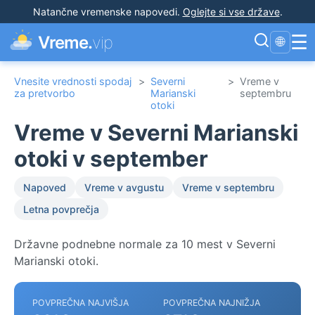
Natančne vremenske napovedi
.
Oglejte si vse države
.
☰
Vreme.
vip
🌐
Vnesite vrednosti spodaj
>
Severni
>
Vreme v
za pretvorbo
Marianski
septembru
otoki
Vreme v Severni Marianski
otoki v september
Napoved
Vreme v avgustu
Vreme v septembru
Letna povprečja
Državne podnebne normale za 10 mest v Severni
Marianski otoki.
POVPREČNA NAJVIŠJA
POVPREČNA NAJNIŽJA