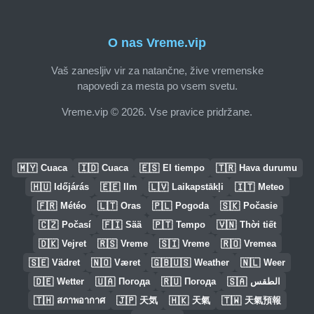
O nas Vreme.vip
Vaš zanesljiv vir za natančne, žive vremenske
napovedi za mesta po vsem svetu.
Vreme.vip © 2026. Vse pravice pridržane.
🇲🇾
🇮🇩
🇪🇸
🇹🇷
Cuaca
Cuaca
El tiempo
Hava durumu
🇭🇺
🇪🇪
🇱🇻
🇮🇹
Időjárás
Ilm
Laikapstākļi
Meteo
🇫🇷
🇱🇹
🇵🇱
🇸🇰
Météo
Oras
Pogoda
Počasie
🇨🇿
🇫🇮
🇵🇹
🇻🇳
Počasí
Sää
Tempo
Thời tiết
🇩🇰
🇷🇸
🇸🇮
🇷🇴
Vejret
Vreme
Vreme
Vremea
🇸🇪
🇳🇴
🇬🇧🇺🇸
🇳🇱
Vädret
Været
Weather
Weer
🇩🇪
🇺🇦
🇷🇺
🇸🇦
Wetter
Погода
Погода
الطقس
🇹🇭
🇯🇵
🇭🇰
🇹🇼
สภาพอากาศ
天気
天氣
天氣預報