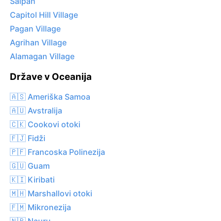
Saipan
Capitol Hill Village
Pagan Village
Agrihan Village
Alamagan Village
Države v Oceanija
🇦🇸 Ameriška Samoa
🇦🇺 Avstralija
🇨🇰 Cookovi otoki
🇫🇯 Fidži
🇵🇫 Francoska Polinezija
🇬🇺 Guam
🇰🇮 Kiribati
🇲🇭 Marshallovi otoki
🇫🇲 Mikronezija
🇳🇷 Nauru