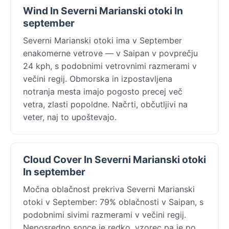
Wind In Severni Marianski otoki In
september
Severni Marianski otoki ima v September
enakomerne vetrove — v Saipan v povprečju
24 kph, s podobnimi vetrovnimi razmerami v
večini regij. Obmorska in izpostavljena
notranja mesta imajo pogosto precej več
vetra, zlasti popoldne. Načrti, občutljivi na
veter, naj to upoštevajo.
Cloud Cover In Severni Marianski otoki
In september
Močna oblačnost prekriva Severni Marianski
otoki v September: 79% oblačnosti v Saipan, s
podobnimi sivimi razmerami v večini regij.
Neposredno sonce je redko, vzorec pa je po