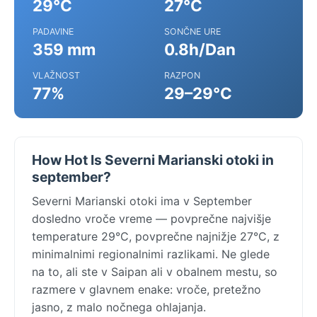
29°C
27°C
PADAVINE
SONČNE URE
359 mm
0.8h/Dan
VLAŽNOST
RAZPON
77%
29–29°C
How Hot Is Severni Marianski otoki in
september?
Severni Marianski otoki ima v September
dosledno vroče vreme — povprečne najvišje
temperature 29°C, povprečne najnižje 27°C, z
minimalnimi regionalnimi razlikami. Ne glede
na to, ali ste v Saipan ali v obalnem mestu, so
razmere v glavnem enake: vroče, pretežno
jasno, z malo nočnega ohlajanja.