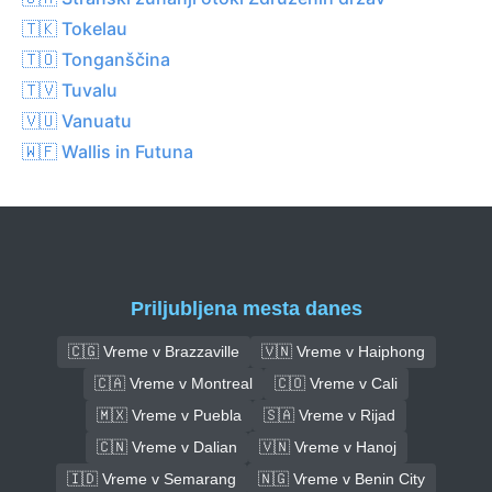
🇹🇰 Tokelau
🇹🇴 Tonganščina
🇹🇻 Tuvalu
🇻🇺 Vanuatu
🇼🇫 Wallis in Futuna
Priljubljena mesta danes
🇨🇬 Vreme v Brazzaville
🇻🇳 Vreme v Haiphong
🇨🇦 Vreme v Montreal
🇨🇴 Vreme v Cali
🇲🇽 Vreme v Puebla
🇸🇦 Vreme v Rijad
🇨🇳 Vreme v Dalian
🇻🇳 Vreme v Hanoj
🇮🇩 Vreme v Semarang
🇳🇬 Vreme v Benin City