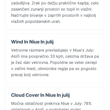
zadušljiva. Zrak po dežju praktično kaplja, celo
zasenčeni zunanji prostori so topli in vlažni.
Načrtujte bivanje v zaprtih prostorih v najbolj
vlažnih popoldanskih urah.
Wind In Niue In julij
Vetrovne razmere prevladujejo v Niue's July:
Alofi ima povprečno 33 kph, celotna država pa
je čez dan vetrovna. Popoldne se veter okrepi
v večini mest, obmorske regije pa so pogosto
precej bolj vetrovne.
Cloud Cover In Niue In julij
Močna oblačnost prekriva Niue v July: 78%
oblačnosti v Alofi, s podobnimi sivimi