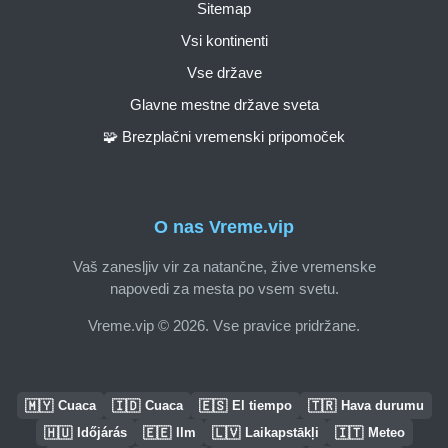
Sitemap
Vsi kontinenti
Vse države
Glavne mestne države sveta
🧩 Brezplačni vremenski pripomoček
O nas Vreme.vip
Vaš zanesljiv vir za natančne, žive vremenske
napovedi za mesta po vsem svetu.
Vreme.vip © 2026. Vse pravice pridržane.
🇲🇾
🇮🇩
🇪🇸
🇹🇷
Cuaca
Cuaca
El tiempo
Hava durumu
🇭🇺
🇪🇪
🇱🇻
🇮🇹
Időjárás
Ilm
Laikapstākļi
Meteo