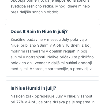
obdobja pomenijo, da je neposredna sončna
svetloba resnično redka. Mnogi dnevi minejo
brez daljših sončnih obdobij.
Does It Rain In Niue In julij?
Značilne padavine v mesecu July pokrivajo
Niue: približno 96mm v Alofi v 10 dneh, z bolj
mokrimi razmerami v obalnih regijah in bolj
suhimi v notranjosti. Nalive pričakujte približno
polovico dni, vendar z daljšimi suhimi obdobji
med njimi. Vzorec je spremenljiv, a predvidljiv.
Is Niue Humid In julij?
Nasičen zrak opredeljuje July v Niue: vlažnost
pri 77% v Alofi, celotna država pa je soparna in