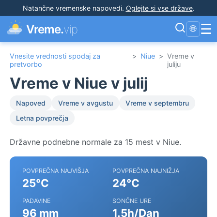
Natančne vremenske napovedi
.
Oglejte si vse države
.
☰
Vreme.
vip
🌐
Vnesite vrednosti spodaj za
>
Niue
>
Vreme v
pretvorbo
juliju
Vreme v Niue v julij
Napoved
Vreme v avgustu
Vreme v septembru
Letna povprečja
Državne podnebne normale za 15 mest v Niue.
POVPREČNA NAJVIŠJA
POVPREČNA NAJNIŽJA
25°C
24°C
PADAVINE
SONČNE URE
96 mm
1.5h/Dan