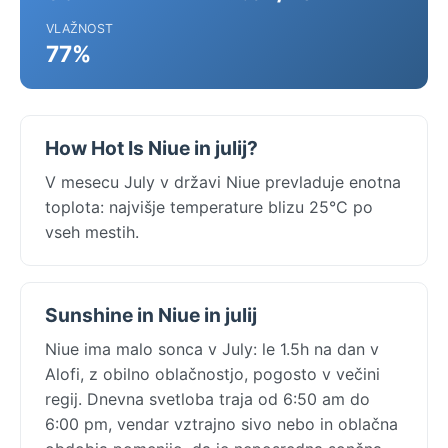
VLAŽNOST
77%
How Hot Is Niue in julij?
V mesecu July v državi Niue prevladuje enotna
toplota: najvišje temperature blizu 25°C po
vseh mestih.
Sunshine in Niue in julij
Niue ima malo sonca v July: le 1.5h na dan v
Alofi, z obilno oblačnostjo, pogosto v večini
regij. Dnevna svetloba traja od 6:50 am do
6:00 pm, vendar vztrajno sivo nebo in oblačna