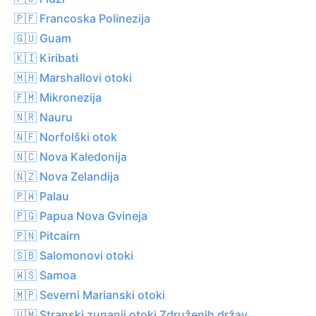
🇵🇫 Francoska Polinezija
🇬🇺 Guam
🇰🇮 Kiribati
🇲🇭 Marshallovi otoki
🇫🇲 Mikronezija
🇳🇷 Nauru
🇳🇫 Norfolški otok
🇳🇨 Nova Kaledonija
🇳🇿 Nova Zelandija
🇵🇼 Palau
🇵🇬 Papua Nova Gvineja
🇵🇳 Pitcairn
🇸🇧 Salomonovi otoki
🇼🇸 Samoa
🇲🇵 Severni Marianski otoki
🇺🇲 Stranski zunanji otoki Združenih držav