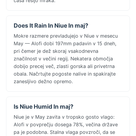
časa rešijo mraka.
Does It Rain In Niue In maj?
Mokre razmere prevladujejo v Niue v mesecu
May — Alofi dobi 197mm padavin v 15 dneh,
pri čemer je dež skoraj vsakodnevna
značilnost v večini regij. Nekatera območja
dobijo precej več, zlasti gorska ali privetrna
obala. Načrtujte pogoste nalive in spakirajte
zanesljivo dežno opremo.
Is Niue Humid In maj?
Niue je v May zavita v tropsko gosto vlago:
Alofi v povprečju dosega 78%, večina države
pa je podobna. Stalna vlaga povzroči, da se