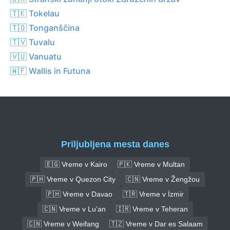
🇹🇰 Tokelau
🇹🇴 Tonganščina
🇹🇻 Tuvalu
🇻🇺 Vanuatu
🇼🇫 Wallis in Futuna
Priljubljena mesta danes
🇪🇬 Vreme v Kairo
🇵🇰 Vreme v Multan
🇵🇭 Vreme v Quezon City
🇨🇳 Vreme v Žengžou
🇵🇭 Vreme v Davao
🇹🇷 Vreme v İzmir
🇨🇳 Vreme v Lu’an
🇮🇷 Vreme v Teheran
🇨🇳 Vreme v Weifang
🇹🇿 Vreme v Dar es Salaam