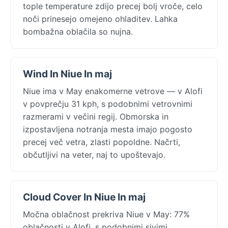
tople temperature zdijo precej bolj vroče, celo
noči prinesejo omejeno ohladitev. Lahka
bombažna oblačila so nujna.
Wind In Niue In maj
Niue ima v May enakomerne vetrove — v Alofi
v povprečju 31 kph, s podobnimi vetrovnimi
razmerami v večini regij. Obmorska in
izpostavljena notranja mesta imajo pogosto
precej več vetra, zlasti popoldne. Načrti,
občutljivi na veter, naj to upoštevajo.
Cloud Cover In Niue In maj
Močna oblačnost prekriva Niue v May: 77%
oblačnosti v Alofi, s podobnimi sivimi