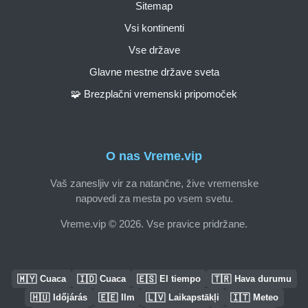
Sitemap
Vsi kontinenti
Vse države
Glavne mestne države sveta
🧩 Brezplačni vremenski pripomoček
O nas Vreme.vip
Vaš zanesljiv vir za natančne, žive vremenske
napovedi za mesta po vsem svetu.
Vreme.vip © 2026. Vse pravice pridržane.
🇲🇾
🇮🇩
🇪🇸
🇹🇷
Cuaca
Cuaca
El tiempo
Hava durumu
🇭🇺
🇪🇪
🇱🇻
🇮🇹
Időjárás
Ilm
Laikapstākļi
Meteo