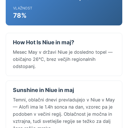
VLAŽNOST
78%
How Hot Is Niue in maj?
Mesec May v državi Niue je dosledno topel —
običajno 26°C, brez večjih regionalnih
odstopanj.
Sunshine in Niue in maj
Temni, oblačni dnevi prevladujejo v Niue v May
— Alofi ima le 1.4h sonca na dan, vzorec pa je
podoben v večini regij. Oblačnost je močna in
vztrajna, tudi svetlejše regije se težko za dalj