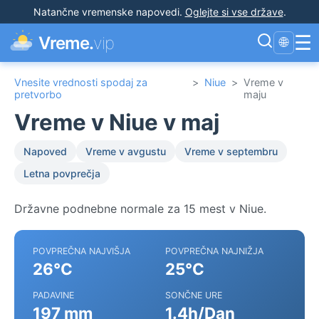
Natančne vremenske napovedi
.
Oglejte si vse države
.
☰
Vreme.
vip
🌐
Vnesite vrednosti spodaj za
>
Niue
>
Vreme v
pretvorbo
maju
Vreme v Niue v maj
Napoved
Vreme v avgustu
Vreme v septembru
Letna povprečja
Državne podnebne normale za 15 mest v Niue.
POVPREČNA NAJVIŠJA
POVPREČNA NAJNIŽJA
26°C
25°C
PADAVINE
SONČNE URE
197 mm
1.4h/Dan