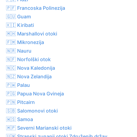
🇵🇫 Francoska Polinezija
🇬🇺 Guam
🇰🇮 Kiribati
🇲🇭 Marshallovi otoki
🇫🇲 Mikronezija
🇳🇷 Nauru
🇳🇫 Norfolški otok
🇳🇨 Nova Kaledonija
🇳🇿 Nova Zelandija
🇵🇼 Palau
🇵🇬 Papua Nova Gvineja
🇵🇳 Pitcairn
🇸🇧 Salomonovi otoki
🇼🇸 Samoa
🇲🇵 Severni Marianski otoki
🇺🇲 Stranski zunanji otoki Združenih držav