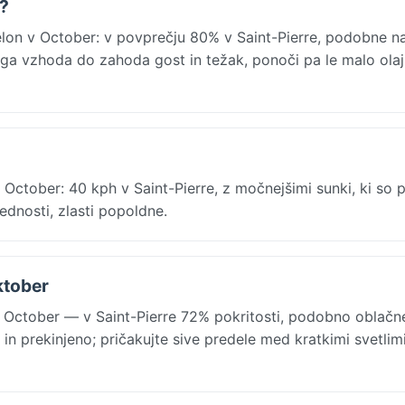
r?
uelon v October: v povprečju 80% v Saint-Pierre, podobne n
ega vzhoda do zahoda gost in težak, ponoči pa le malo olaj
s October: 40 kph v Saint-Pierre, z močnejšimi sunki, ki so 
ednosti, zlasti popoldne.
ktober
v October — v Saint-Pierre 72% pokritosti, podobno oblačn
in prekinjeno; pričakujte sive predele med kratkimi svetlim