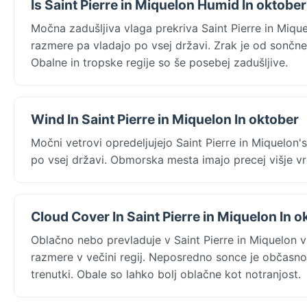
Is Saint Pierre in Miquelon Humid In oktobe
Močna zadušljiva vlaga prekriva Saint Pierre in Miq
razmere pa vladajo po vsej državi. Zrak je od sončn
Obalne in tropske regije so še posebej zadušljive.
Wind In Saint Pierre in Miquelon In oktober
Močni vetrovi opredeljujejo Saint Pierre in Miquelon'
po vsej državi. Obmorska mesta imajo precej višje vr
Cloud Cover In Saint Pierre in Miquelon In o
Oblačno nebo prevladuje v Saint Pierre in Miquelon 
razmere v večini regij. Neposredno sonce je občasno 
trenutki. Obale so lahko bolj oblačne kot notranjost.