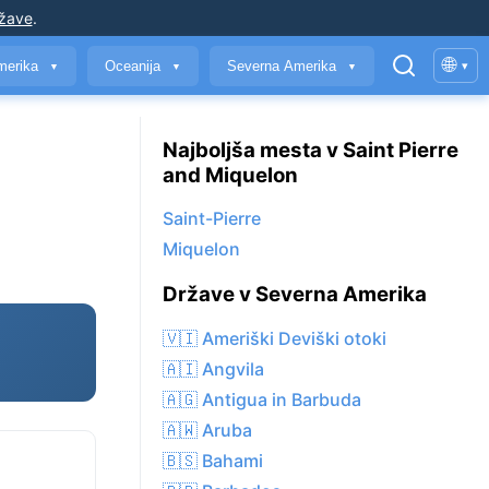
ržave
.
🌐
merika
Oceanija
Severna Amerika
▾
▼
▼
▼
Najboljša mesta v Saint Pierre
and Miquelon
Saint-Pierre
Miquelon
Države v Severna Amerika
🇻🇮 Ameriški Deviški otoki
🇦🇮 Angvila
🇦🇬 Antigua in Barbuda
🇦🇼 Aruba
🇧🇸 Bahami