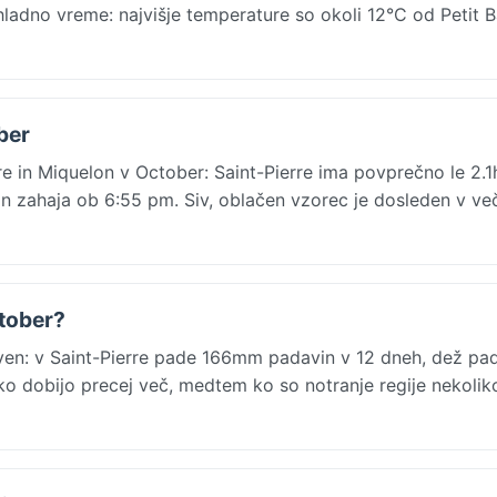
ladno vreme: najvišje temperature so okoli 12°C od Petit 
ber
e in Miquelon v October: Saint-Pierre ima povprečno le 2.1
 zahaja ob 6:55 pm. Siv, oblačen vzorec je dosleden v več
ktober?
even: v Saint-Pierre pade 166mm padavin v 12 dneh, dež pa
ko dobijo precej več, medtem ko so notranje regije nekoliko