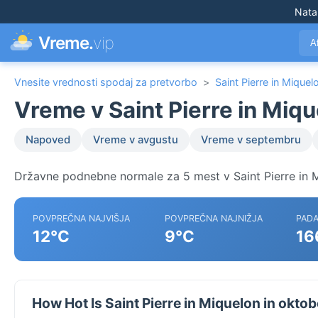
Nata
Vreme.
vip
A
Vnesite vrednosti spodaj za pretvorbo
>
Saint Pierre in Miquel
Vreme v Saint Pierre in Miqu
Napoved
Vreme v avgustu
Vreme v septembru
Državne podnebne normale za 5 mest v Saint Pierre in 
POVPREČNA NAJVIŠJA
POVPREČNA NAJNIŽJA
PADA
12°C
9°C
16
How Hot Is Saint Pierre in Miquelon in okto