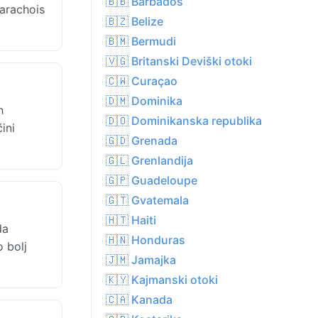
🇧🇧 Barbados
Barachois
🇧🇿 Belize
🇧🇲 Bermudi
🇻🇬 Britanski Deviški otoki
🇨🇼 Curaçao
🇩🇲 Dominika
h
🇩🇴 Dominikanska republika
ini
🇬🇩 Grenada
🇬🇱 Grenlandija
🇬🇵 Guadeloupe
🇬🇹 Gvatemala
🇭🇹 Haiti
da
🇭🇳 Honduras
 bolj
🇯🇲 Jamajka
🇰🇾 Kajmanski otoki
🇨🇦 Kanada