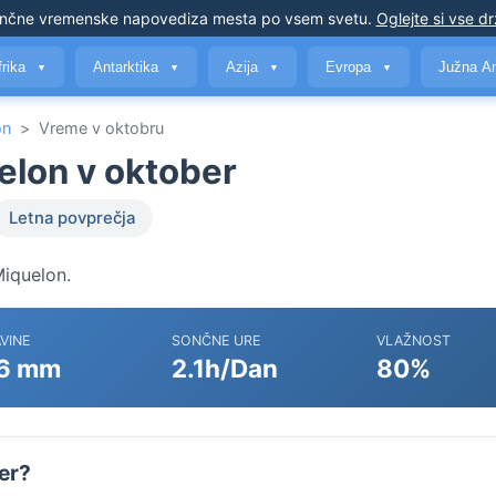
nčne vremenske napovedi
za mesta po vsem svetu
.
Oglejte si vse d
frika
Antarktika
Azija
Evropa
Južna A
▼
▼
▼
▼
on
>
Vreme v oktobru
elon v oktober
Letna povprečja
Miquelon.
VINE
SONČNE URE
VLAŽNOST
6 mm
2.1h/Dan
80%
ber?