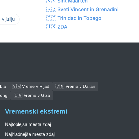
🇸🇽 Sint Maarten
🇻🇨 Sveti Vincent in Grenadini
🇹🇹 Trinidad in Tobago
v juliju
🇺🇸 ZDA
bla
🇸🇦 Vreme v Rijad
🇨🇳 Vreme v Dalian
tong
🇪🇬 Vreme v Giza
Vremenski ekstremi
Najtoplejša mesta zdaj
Najhladnejša mesta zdaj