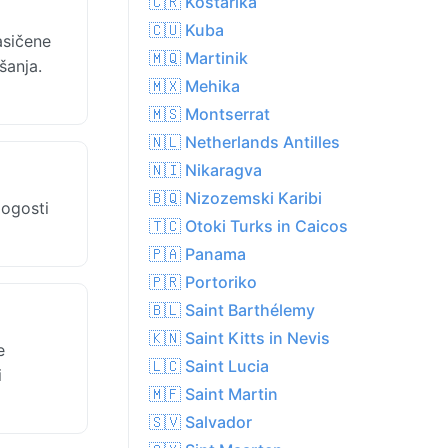
🇨🇷 Kostarika
🇨🇺 Kuba
asičene
🇲🇶 Martinik
šanja.
🇲🇽 Mehika
🇲🇸 Montserrat
🇳🇱 Netherlands Antilles
🇳🇮 Nikaragva
🇧🇶 Nizozemski Karibi
pogosti
🇹🇨 Otoki Turks in Caicos
🇵🇦 Panama
🇵🇷 Portoriko
🇧🇱 Saint Barthélemy
🇰🇳 Saint Kitts in Nevis
e
🇱🇨 Saint Lucia
i
🇲🇫 Saint Martin
🇸🇻 Salvador