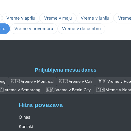
Vreme v aprilu
Vreme v maju
Vreme v juniju
Vreme 
bru
Vreme v novembru
Vreme v decembru
Priljubljena mesta danes
ong
🇨🇦 Vreme v Montreal
🇨🇴 Vreme v Cali
🇲🇽 Vreme v Pue
🇩 Vreme v Semarang
🇳🇬 Vreme v Benin City
🇨🇳 Vreme v Nan
Hitra povezava
O nas
Kontakt