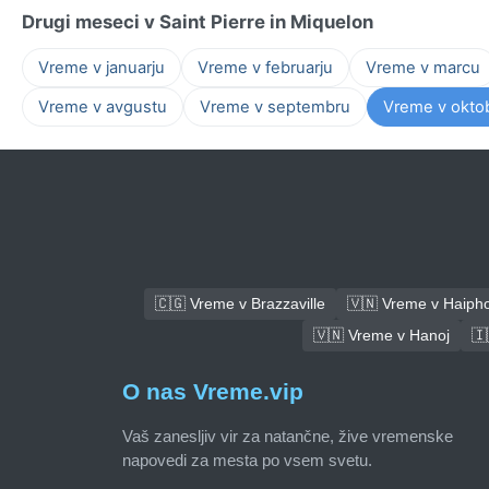
Drugi meseci v Saint Pierre in Miquelon
Vreme v januarju
Vreme v februarju
Vreme v marcu
Vreme v avgustu
Vreme v septembru
Vreme v okto
🇨🇬 Vreme v Brazzaville
🇻🇳 Vreme v Haiph
🇻🇳 Vreme v Hanoj
🇮
O nas Vreme.vip
Vaš zanesljiv vir za natančne, žive vremenske
napovedi za mesta po vsem svetu.