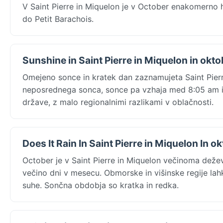
V Saint Pierre in Miquelon je v October enakomerno h
do Petit Barachois.
Sunshine in Saint Pierre in Miquelon in okto
Omejeno sonce in kratek dan zaznamujeta Saint Pierr
neposrednega sonca, sonce pa vzhaja med 8:05 am in
države, z malo regionalnimi razlikami v oblačnosti.
Does It Rain In Saint Pierre in Miquelon In o
October je v Saint Pierre in Miquelon večinoma dež
večino dni v mesecu. Obmorske in višinske regije lah
suhe. Sončna obdobja so kratka in redka.