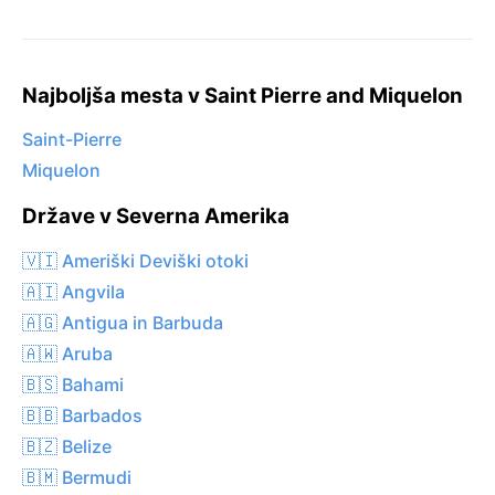
Najboljša mesta v Saint Pierre and Miquelon
Saint-Pierre
Miquelon
Države v Severna Amerika
🇻🇮 Ameriški Deviški otoki
🇦🇮 Angvila
🇦🇬 Antigua in Barbuda
🇦🇼 Aruba
🇧🇸 Bahami
🇧🇧 Barbados
🇧🇿 Belize
🇧🇲 Bermudi