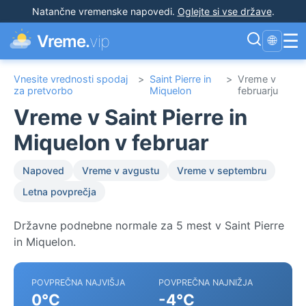
Natančne vremenske napovedi
.
Oglejte si vse države
.
☰
Vreme.
vip
🌐
Vnesite vrednosti spodaj
>
Saint Pierre in
>
Vreme v
za pretvorbo
Miquelon
februarju
Vreme v Saint Pierre in
Miquelon v februar
Napoved
Vreme v avgustu
Vreme v septembru
Letna povprečja
Državne podnebne normale za 5 mest v Saint Pierre
in Miquelon.
POVPREČNA NAJVIŠJA
POVPREČNA NAJNIŽJA
0°C
-4°C