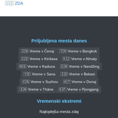
🇺🇸 ZDA
Priljubljena mesta danes
🇮🇳 Vreme v Čenaj
🇹🇭 Vreme v Bangkok
🇨🇩 Vreme v Kinšasa
🇰🇿 Vreme v Almaty
🇳🇬 Vreme v Kaduna
🇨🇳 Vreme v Nandžing
🇾🇪 Vreme v Sana
🇮🇩 Vreme v Bekasi
🇨🇳 Vreme v Suzhou
🇦🇹 Vreme v Dunaj
🇮🇳 Vreme v Thāne
🇰🇵 Vreme v Pjongjang
Vremenski ekstremi
Najtoplejša mesta zdaj