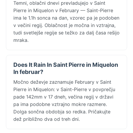
Temni, oblačni dnevi prevladujejo v Saint
Pierre in Miquelon v February — Saint-Pierre
ima le 1.1h sonca na dan, vzorec pa je podoben
v večini regij. Oblačnost je močna in vztrajna,
tudi svetlejše regije se težko za dalj časa rešijo
mraka.
Does It Rain In Saint Pierre in Miquelon
In februar?
Močno deževje zaznamuje February v Saint
Pierre in Miquelon: v Saint-Pierre v povprečju
pade 142mm v 17 dneh, večina regij v državi
pa ima podobne vztrajno mokre razmere.
Dolga sončna obdobja so redka. Pričakujte
dež približno dva od treh dni.