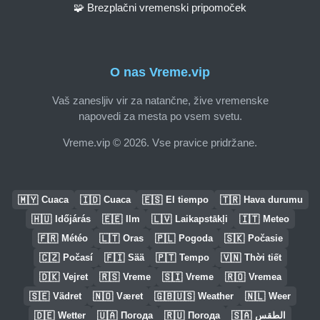
🧩 Brezplačni vremenski pripomoček
O nas Vreme.vip
Vaš zanesljiv vir za natančne, žive vremenske
napovedi za mesta po vsem svetu.
Vreme.vip © 2026. Vse pravice pridržane.
🇲🇾
🇮🇩
🇪🇸
🇹🇷
Cuaca
Cuaca
El tiempo
Hava durumu
🇭🇺
🇪🇪
🇱🇻
🇮🇹
Időjárás
Ilm
Laikapstākļi
Meteo
🇫🇷
🇱🇹
🇵🇱
🇸🇰
Météo
Oras
Pogoda
Počasie
🇨🇿
🇫🇮
🇵🇹
🇻🇳
Počasí
Sää
Tempo
Thời tiết
🇩🇰
🇷🇸
🇸🇮
🇷🇴
Vejret
Vreme
Vreme
Vremea
🇸🇪
🇳🇴
🇬🇧🇺🇸
🇳🇱
Vädret
Været
Weather
Weer
🇩🇪
🇺🇦
🇷🇺
🇸🇦
Wetter
Погода
Погода
الطقس