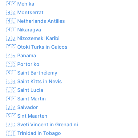
🇲🇽 Mehika
🇲🇸 Montserrat
🇳🇱 Netherlands Antilles
🇳🇮 Nikaragva
🇧🇶 Nizozemski Karibi
🇹🇨 Otoki Turks in Caicos
🇵🇦 Panama
🇵🇷 Portoriko
🇧🇱 Saint Barthélemy
🇰🇳 Saint Kitts in Nevis
🇱🇨 Saint Lucia
🇲🇫 Saint Martin
🇸🇻 Salvador
🇸🇽 Sint Maarten
🇻🇨 Sveti Vincent in Grenadini
🇹🇹 Trinidad in Tobago