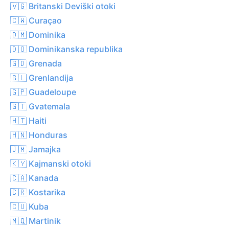
🇻🇬 Britanski Deviški otoki
🇨🇼 Curaçao
🇩🇲 Dominika
🇩🇴 Dominikanska republika
🇬🇩 Grenada
🇬🇱 Grenlandija
🇬🇵 Guadeloupe
🇬🇹 Gvatemala
🇭🇹 Haiti
🇭🇳 Honduras
🇯🇲 Jamajka
🇰🇾 Kajmanski otoki
🇨🇦 Kanada
🇨🇷 Kostarika
🇨🇺 Kuba
🇲🇶 Martinik