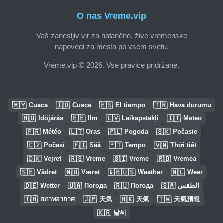
O nas Vreme.vip
Vaš zanesljiv vir za natančne, žive vremenske
napovedi za mesta po vsem svetu.
Vreme.vip © 2026. Vse pravice pridržane.
🇲🇾
🇮🇩
🇪🇸
🇹🇷
Cuaca
Cuaca
El tiempo
Hava durumu
🇭🇺
🇪🇪
🇱🇻
🇮🇹
Időjárás
Ilm
Laikapstākļi
Meteo
🇫🇷
🇱🇹
🇵🇱
🇸🇰
Météo
Oras
Pogoda
Počasie
🇨🇿
🇫🇮
🇵🇹
🇻🇳
Počasí
Sää
Tempo
Thời tiết
🇩🇰
🇷🇸
🇸🇮
🇷🇴
Vejret
Vreme
Vreme
Vremea
🇸🇪
🇳🇴
🇬🇧🇺🇸
🇳🇱
Vädret
Været
Weather
Weer
🇩🇪
🇺🇦
🇷🇺
🇸🇦
Wetter
Погода
Погода
الطقس
🇹🇭
🇯🇵
🇭🇰
🇹🇼
สภาพอากาศ
天気
天氣
天氣預報
🇰🇷
날씨