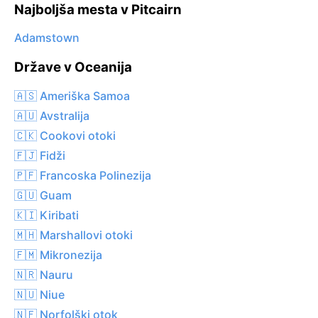
Najboljša mesta v Pitcairn
Adamstown
Države v Oceanija
🇦🇸 Ameriška Samoa
🇦🇺 Avstralija
🇨🇰 Cookovi otoki
🇫🇯 Fidži
🇵🇫 Francoska Polinezija
🇬🇺 Guam
🇰🇮 Kiribati
🇲🇭 Marshallovi otoki
🇫🇲 Mikronezija
🇳🇷 Nauru
🇳🇺 Niue
🇳🇫 Norfolški otok