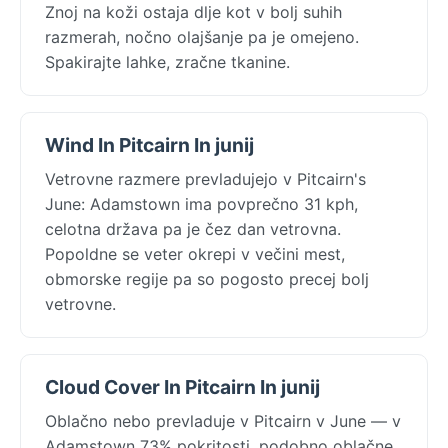
Znoj na koži ostaja dlje kot v bolj suhih
razmerah, nočno olajšanje pa je omejeno.
Spakirajte lahke, zračne tkanine.
Wind In Pitcairn In junij
Vetrovne razmere prevladujejo v Pitcairn's
June: Adamstown ima povprečno 31 kph,
celotna država pa je čez dan vetrovna.
Popoldne se veter okrepi v večini mest,
obmorske regije pa so pogosto precej bolj
vetrovne.
Cloud Cover In Pitcairn In junij
Oblačno nebo prevladuje v Pitcairn v June — v
Adamstown 73% pokritosti, podobno oblačne