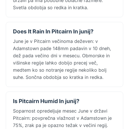
državi pa ima podobne oblačne razmere.
Svetla obdobja so redka in kratka.
Does It Rain In Pitcairn In junij?
June je v Pitcairn večinoma deževen: v
Adamstown pade 148mm padavin v 10 dneh,
dež pada večino dni v mesecu. Obmorske in
višinske regije lahko dobijo precej več,
medtem ko so notranje regije nekoliko bolj
suhe. Sončna obdobja so kratka in redka.
Is Pitcairn Humid In junij?
Soparnost opredeljuje mesec June v državi
Pitcairn: povprečna vlažnost v Adamstown je
75%, zrak pa je opazno težak v večini regij.