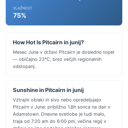
VLAŽNOST
75%
How Hot Is Pitcairn in junij?
Mesec June v državi Pitcairn je dosledno topel
— običajno 23°C, brez večjih regionalnih
odstopanj.
Sunshine in Pitcairn in junij
Vztrajni oblaki in sivo nebo opredeljujejo
Pitcairn v June: približno 1.8h sonca na dan v
Adamstown. Dnevne svetlobe je tudi malo,
traja od 7:20 am do 6:00 pm, večina regij v