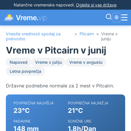
Natančne vremenske napovedi
.
Oglejte si vse države
.
☰
Vreme.
vip
🌐
Vnesite vrednosti spodaj za
>
Pitcairn
>
Vreme v
pretvorbo
juniju
Vreme v Pitcairn v junij
Napoved
Vreme v juliju
Vreme v avgustu
Letna povprečja
Državne podnebne normale za 2 mest v Pitcairn.
POVPREČNA NAJVIŠJA
POVPREČNA NAJNIŽJA
23°C
21°C
PADAVINE
SONČNE URE
148 mm
1.8h/Dan