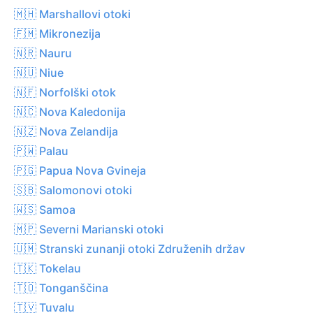
🇲🇭 Marshallovi otoki
🇫🇲 Mikronezija
🇳🇷 Nauru
🇳🇺 Niue
🇳🇫 Norfolški otok
🇳🇨 Nova Kaledonija
🇳🇿 Nova Zelandija
🇵🇼 Palau
🇵🇬 Papua Nova Gvineja
🇸🇧 Salomonovi otoki
🇼🇸 Samoa
🇲🇵 Severni Marianski otoki
🇺🇲 Stranski zunanji otoki Združenih držav
🇹🇰 Tokelau
🇹🇴 Tonganščina
🇹🇻 Tuvalu