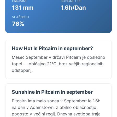
PADAVINE
SONČNE URE
131 mm
1.6h/Dan
VLAŽNOST
76%
How Hot Is Pitcairn in september?
Mesec September v državi Pitcairn je dosledno
topel — običajno 21°C, brez večjih regionalnih
odstopanj.
Sunshine in Pitcairn in september
Pitcairn ima malo sonca v September: le 1.6h
na dan v Adamstown, z obilno oblačnostjo,
pogosto v večini regij. Dnevna svetloba traja