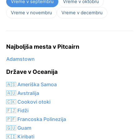
Vreme v septembru
Vreme v oktobru
Vreme v novembru
Vreme v decembru
Najboljša mesta v Pitcairn
Adamstown
Države v Oceanija
🇦🇸 Ameriška Samoa
🇦🇺 Avstralija
🇨🇰 Cookovi otoki
🇫🇯 Fidži
🇵🇫 Francoska Polinezija
🇬🇺 Guam
🇰🇮 Kiribati