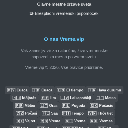
Glavne mestne države sveta
🧩 Brezplačni vremenski pripomoček
O nas Vreme.vip
Vaš zanesljiv vir za natančne, žive vremenske
napovedi za mesta po vsem svetu.
Vreme.vip © 2026. Vse pravice pridržane.
🇲🇾
🇮🇩
🇪🇸
🇹🇷
Cuaca
Cuaca
El tiempo
Hava durumu
🇭🇺
🇪🇪
🇱🇻
🇮🇹
Időjárás
Ilm
Laikapstākļi
Meteo
🇫🇷
🇱🇹
🇵🇱
🇸🇰
Météo
Oras
Pogoda
Počasie
🇨🇿
🇫🇮
🇵🇹
🇻🇳
Počasí
Sää
Tempo
Thời tiết
🇩🇰
🇷🇸
🇸🇮
🇷🇴
Vejret
Vreme
Vreme
Vremea