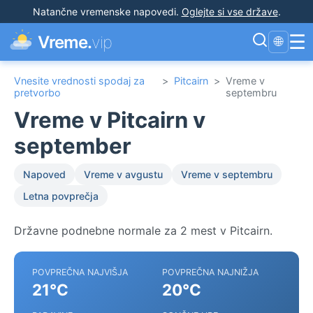
Natančne vremenske napovedi
.
Oglejte si vse države
.
☰
Vreme.
vip
🌐
Vnesite vrednosti spodaj za
>
Pitcairn
>
Vreme v
pretvorbo
septembru
Vreme v Pitcairn v
september
Napoved
Vreme v avgustu
Vreme v septembru
Letna povprečja
Državne podnebne normale za 2 mest v Pitcairn.
POVPREČNA NAJVIŠJA
POVPREČNA NAJNIŽJA
21°C
20°C