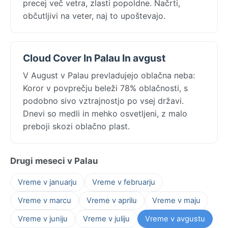
precej več vetra, zlasti popoldne. Načrti,
občutljivi na veter, naj to upoštevajo.
Cloud Cover In Palau In avgust
V August v Palau prevladujejo oblačna neba:
Koror v povprečju beleži 78% oblačnosti, s
podobno sivo vztrajnostjo po vsej državi.
Dnevi so medli in mehko osvetljeni, z malo
preboji skozi oblačno plast.
Drugi meseci v Palau
Vreme v januarju
Vreme v februarju
Vreme v marcu
Vreme v aprilu
Vreme v maju
Vreme v juniju
Vreme v juliju
Vreme v avgustu