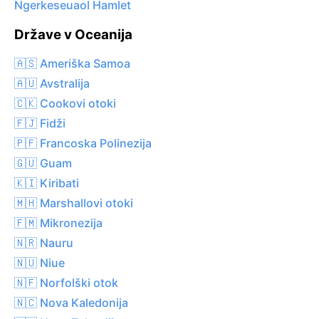
Ngerkeseuaol Hamlet
Države v Oceanija
🇦🇸 Ameriška Samoa
🇦🇺 Avstralija
🇨🇰 Cookovi otoki
🇫🇯 Fidži
🇵🇫 Francoska Polinezija
🇬🇺 Guam
🇰🇮 Kiribati
🇲🇭 Marshallovi otoki
🇫🇲 Mikronezija
🇳🇷 Nauru
🇳🇺 Niue
🇳🇫 Norfolški otok
🇳🇨 Nova Kaledonija