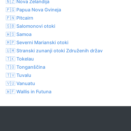
🇳🇿 Nova Zelandija
🇵🇬 Papua Nova Gvineja
🇵🇳 Pitcairn
🇸🇧 Salomonovi otoki
🇼🇸 Samoa
🇲🇵 Severni Marianski otoki
🇺🇲 Stranski zunanji otoki Združenih držav
🇹🇰 Tokelau
🇹🇴 Tonganščina
🇹🇻 Tuvalu
🇻🇺 Vanuatu
🇼🇫 Wallis in Futuna