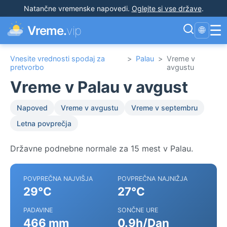
Natančne vremenske napovedi
.
Oglejte si vse države
.
☰
Vreme.
vip
🌐
Vnesite vrednosti spodaj za
>
Palau
>
Vreme v
pretvorbo
avgustu
Vreme v Palau v avgust
Napoved
Vreme v avgustu
Vreme v septembru
Letna povprečja
Državne podnebne normale za 15 mest v Palau.
POVPREČNA NAJVIŠJA
POVPREČNA NAJNIŽJA
29°C
27°C
PADAVINE
SONČNE URE
466 mm
0.9h/Dan