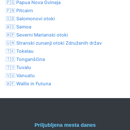
🇵🇬 Papua Nova Gvineja
🇵🇳 Pitcairn
🇸🇧 Salomonovi otoki
🇼🇸 Samoa
🇲🇵 Severni Marianski otoki
🇺🇲 Stranski zunanji otoki Združenih držav
🇹🇰 Tokelau
🇹🇴 Tonganščina
🇹🇻 Tuvalu
🇻🇺 Vanuatu
🇼🇫 Wallis in Futuna
Priljubljena mesta danes