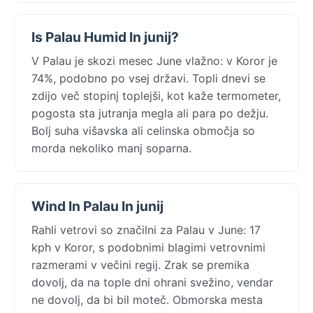
Is Palau Humid In junij?
V Palau je skozi mesec June vlažno: v Koror je
74%, podobno po vsej državi. Topli dnevi se
zdijo več stopinj toplejši, kot kaže termometer,
pogosta sta jutranja megla ali para po dežju.
Bolj suha višavska ali celinska območja so
morda nekoliko manj soparna.
Wind In Palau In junij
Rahli vetrovi so značilni za Palau v June: 17
kph v Koror, s podobnimi blagimi vetrovnimi
razmerami v večini regij. Zrak se premika
dovolj, da na tople dni ohrani svežino, vendar
ne dovolj, da bi bil moteč. Obmorska mesta