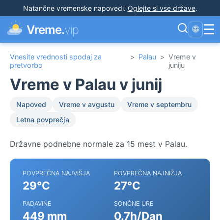
Natančne vremenske napovedi
.
Oglejte si vse države
.
☰
Vreme.
vip
🌐
Vnesite vrednosti spodaj za
>
Palau
>
Vreme v
pretvorbo
juniju
Vreme v Palau v junij
Napoved
Vreme v avgustu
Vreme v septembru
Letna povprečja
Državne podnebne normale za 15 mest v Palau.
POVPREČNA NAJVIŠJA
POVPREČNA NAJNIŽJA
29°C
27°C
PADAVINE
SONČNE URE
449 mm
0.7h/Dan