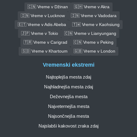
🇨🇳 Vreme v Džinan
🇬🇭 Vreme v Akra
🇮🇳 Vreme v Lucknow
🇮🇳 Vreme v Vadodara
🇪🇹 Vreme v Adis Abeba
🇹🇼 Vreme v Kaohsiung
🇯🇵 Vreme v Tokio
🇨🇳 Vreme v Lianyungang
🇹🇷 Vreme v Carigrad
🇨🇳 Vreme v Peking
🇸🇩 Vreme v Khartoum
🇬🇧 Vreme v London
Vremenski ekstremi
Najtoplejša mesta zdaj
Najhladnejša mesta zdaj
Deževnejša mesta
Najveternejša mesta
Najsončnejša mesta
Najslabši kakovost zraka zdaj