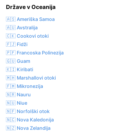
Države v Oceanija
🇦🇸 Ameriška Samoa
🇦🇺 Avstralija
🇨🇰 Cookovi otoki
🇫🇯 Fidži
🇵🇫 Francoska Polinezija
🇬🇺 Guam
🇰🇮 Kiribati
🇲🇭 Marshallovi otoki
🇫🇲 Mikronezija
🇳🇷 Nauru
🇳🇺 Niue
🇳🇫 Norfolški otok
🇳🇨 Nova Kaledonija
🇳🇿 Nova Zelandija