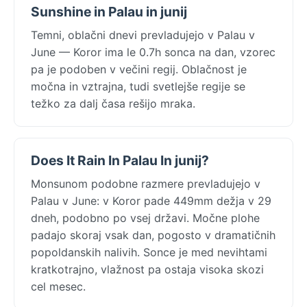
Sunshine in Palau in junij
Temni, oblačni dnevi prevladujejo v Palau v
June — Koror ima le 0.7h sonca na dan, vzorec
pa je podoben v večini regij. Oblačnost je
močna in vztrajna, tudi svetlejše regije se
težko za dalj časa rešijo mraka.
Does It Rain In Palau In junij?
Monsunom podobne razmere prevladujejo v
Palau v June: v Koror pade 449mm dežja v 29
dneh, podobno po vsej državi. Močne plohe
padajo skoraj vsak dan, pogosto v dramatičnih
popoldanskih nalivih. Sonce je med nevihtami
kratkotrajno, vlažnost pa ostaja visoka skozi
cel mesec.