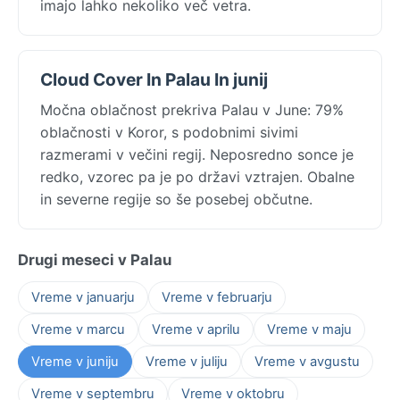
imajo lahko nekoliko več vetra.
Cloud Cover In Palau In junij
Močna oblačnost prekriva Palau v June: 79%
oblačnosti v Koror, s podobnimi sivimi
razmerami v večini regij. Neposredno sonce je
redko, vzorec pa je po državi vztrajen. Obalne
in severne regije so še posebej občutne.
Drugi meseci v Palau
Vreme v januarju
Vreme v februarju
Vreme v marcu
Vreme v aprilu
Vreme v maju
Vreme v juniju
Vreme v juliju
Vreme v avgustu
Vreme v septembru
Vreme v oktobru