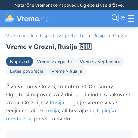
Natančne vremenske napovedi
.
Oglejte si vse države
.
☰
Vreme.
vip
🌐
Vnesite vrednosti spodaj za pretvorbo
>
Rusija
>
Grozni
Vreme v Grozni, Rusija 🇷🇺
Napoved
Vreme v avgustu
Vreme v septembru
Letna povprečja
Vreme v Rusija
Živo vreme v Grozni, trenutno 31°C s sunny.
Oglejte si napoved za 7 dni, uro in indeks kakovosti
zraka. Grozni je v
Rusija
— glejte vreme v vseh
večjih mestih v
Rusija
, ali brskajte
najtoplejša
mesta zdaj
po vsem svetu.