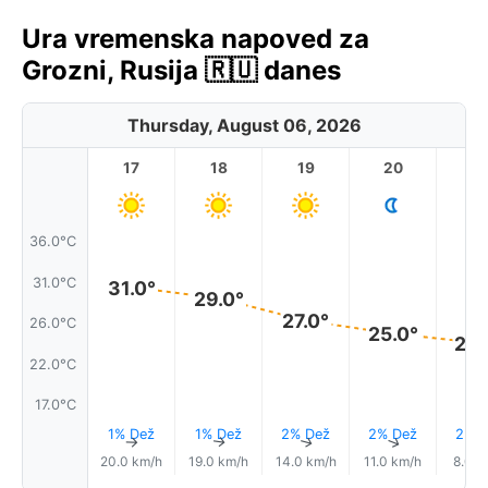
Ura vremenska napoved za
Grozni, Rusija 🇷🇺 danes
Thursday, August 06, 2026
17
18
19
20
2
36.0°C
31.0°C
31.0°
29.0°
27.0°
26.0°C
25.0°
24.
22.0°C
17.0°C
1% Dež
1% Dež
2% Dež
2% Dež
2% D
↑
↑
↑
↑
20.0 km/h
19.0 km/h
14.0 km/h
11.0 km/h
8.0 k