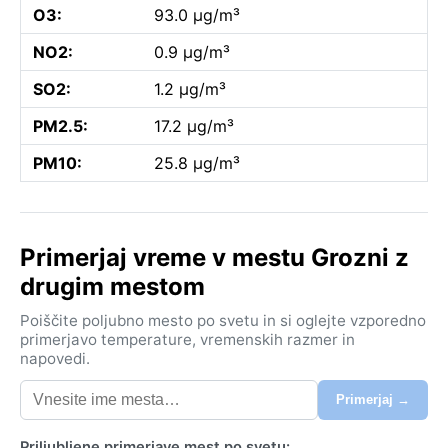
O3:
93.0 µg/m³
NO2:
0.9 µg/m³
SO2:
1.2 µg/m³
PM2.5:
17.2 µg/m³
PM10:
25.8 µg/m³
Primerjaj vreme v mestu Grozni z
drugim mestom
Poiščite poljubno mesto po svetu in si oglejte vzporedno
primerjavo temperature, vremenskih razmer in
napovedi.
Primerjaj →
Priljubljene primerjave mest po svetu: