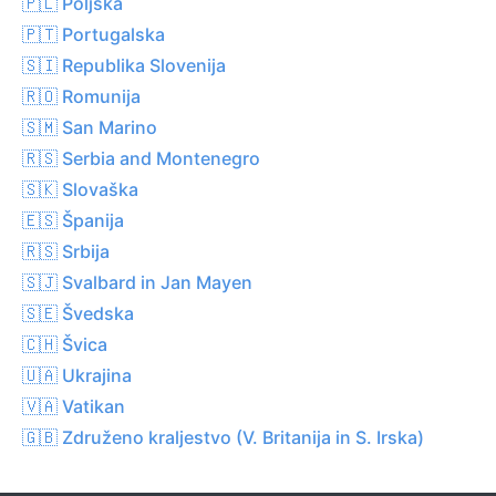
🇵🇱 Poljska
🇵🇹 Portugalska
🇸🇮 Republika Slovenija
🇷🇴 Romunija
🇸🇲 San Marino
🇷🇸 Serbia and Montenegro
🇸🇰 Slovaška
🇪🇸 Španija
🇷🇸 Srbija
🇸🇯 Svalbard in Jan Mayen
🇸🇪 Švedska
🇨🇭 Švica
🇺🇦 Ukrajina
🇻🇦 Vatikan
🇬🇧 Združeno kraljestvo (V. Britanija in S. Irska)