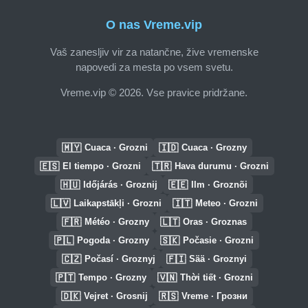
O nas Vreme.vip
Vaš zanesljiv vir za natančne, žive vremenske
napovedi za mesta po vsem svetu.
Vreme.vip © 2026. Vse pravice pridržane.
🇲🇾
🇮🇩
Cuaca · Grozni
Cuaca · Grozny
🇪🇸
🇹🇷
El tiempo · Grozni
Hava durumu · Grozni
🇭🇺
🇪🇪
Időjárás · Groznij
Ilm · Groznõi
🇱🇻
🇮🇹
Laikapstākļi · Grozni
Meteo · Grozni
🇫🇷
🇱🇹
Météo · Grozny
Oras · Groznas
🇵🇱
🇸🇰
Pogoda · Grozny
Počasie · Grozni
🇨🇿
🇫🇮
Počasí · Groznyj
Sää · Groznyi
🇵🇹
🇻🇳
Tempo · Grozny
Thời tiết · Grozni
🇩🇰
🇷🇸
Vejret · Grosnij
Vreme · Грозни