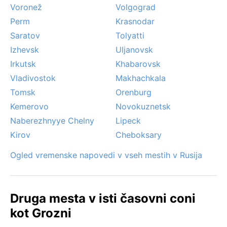
Voronež
Volgograd
Perm
Krasnodar
Saratov
Tolyatti
Izhevsk
Uljanovsk
Irkutsk
Khabarovsk
Vladivostok
Makhachkala
Tomsk
Orenburg
Kemerovo
Novokuznetsk
Naberezhnyye Chelny
Lipeck
Kirov
Cheboksary
Ogled vremenske napovedi v vseh mestih v Rusija
Druga mesta v isti časovni coni
kot Grozni