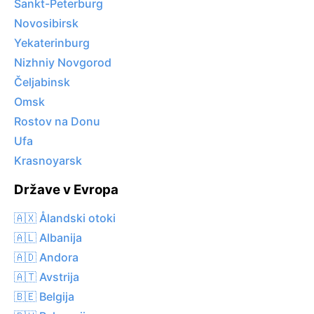
Sankt-Peterburg
Novosibirsk
Yekaterinburg
Nizhniy Novgorod
Čeljabinsk
Omsk
Rostov na Donu
Ufa
Krasnoyarsk
Države v Evropa
🇦🇽 Ålandski otoki
🇦🇱 Albanija
🇦🇩 Andora
🇦🇹 Avstrija
🇧🇪 Belgija