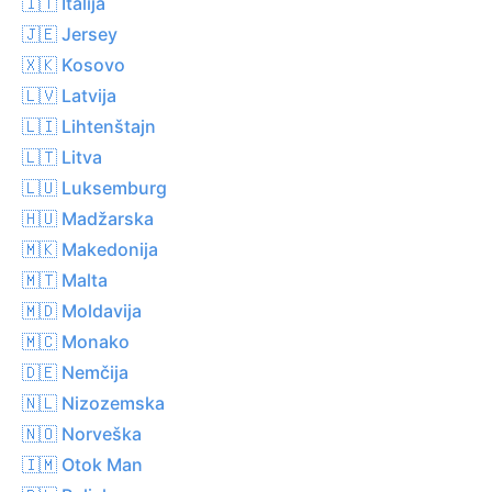
🇮🇹 Italija
🇯🇪 Jersey
🇽🇰 Kosovo
🇱🇻 Latvija
🇱🇮 Lihtenštajn
🇱🇹 Litva
🇱🇺 Luksemburg
🇭🇺 Madžarska
🇲🇰 Makedonija
🇲🇹 Malta
🇲🇩 Moldavija
🇲🇨 Monako
🇩🇪 Nemčija
🇳🇱 Nizozemska
🇳🇴 Norveška
🇮🇲 Otok Man