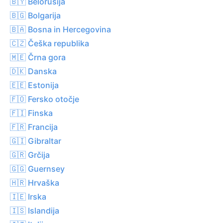
🇧🇾 Belorusija
🇧🇬 Bolgarija
🇧🇦 Bosna in Hercegovina
🇨🇿 Češka republika
🇲🇪 Črna gora
🇩🇰 Danska
🇪🇪 Estonija
🇫🇴 Fersko otočje
🇫🇮 Finska
🇫🇷 Francija
🇬🇮 Gibraltar
🇬🇷 Grčija
🇬🇬 Guernsey
🇭🇷 Hrvaška
🇮🇪 Irska
🇮🇸 Islandija