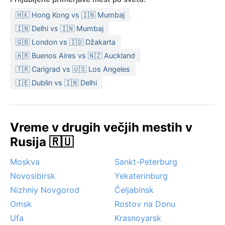
🇭🇰 Hong Kong vs 🇮🇳 Mumbaj
🇮🇳 Delhi vs 🇮🇳 Mumbaj
🇬🇧 London vs 🇮🇩 Džakarta
🇦🇷 Buenos Aires vs 🇳🇿 Auckland
🇹🇷 Carigrad vs 🇺🇸 Los Angeles
🇮🇪 Dublin vs 🇮🇳 Delhi
Vreme v drugih večjih mestih v
Rusija 🇷🇺
Moskva
Sankt-Peterburg
Novosibirsk
Yekaterinburg
Nizhniy Novgorod
Čeljabinsk
Omsk
Rostov na Donu
Ufa
Krasnoyarsk