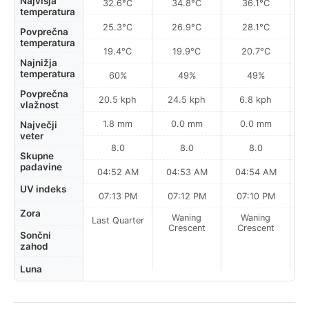
Najvišja
32.6°C
34.8°C
36.1°C
temperatura
25.3°C
26.9°C
28.1°C
Povprečna
temperatura
19.4°C
19.9°C
20.7°C
Najnižja
temperatura
60%
49%
49%
Povprečna
20.5 kph
24.5 kph
6.8 kph
vlažnost
1.8 mm
0.0 mm
0.0 mm
Največji
veter
8.0
8.0
8.0
Skupne
padavine
04:52 AM
04:53 AM
04:54 AM
0
UV indeks
07:13 PM
07:12 PM
07:10 PM
Zora
Waning
Waning
Last Quarter
Crescent
Crescent
Sončni
zahod
Luna