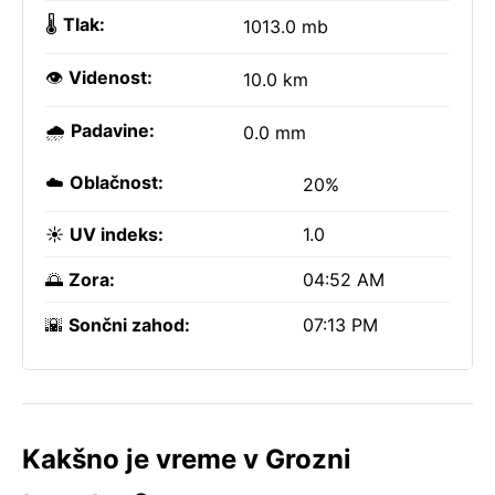
🌡️
Tlak:
1013.0 mb
👁️
Videnost:
10.0 km
🌧️
Padavine:
0.0 mm
☁️
Oblačnost:
20%
☀️
UV indeks:
1.0
🌅
Zora:
04:52 AM
🌇
Sončni zahod:
07:13 PM
Kakšno je vreme v Grozni