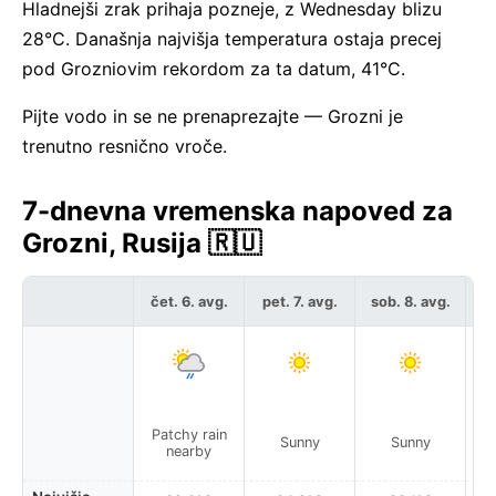
Hladnejši zrak prihaja pozneje, z Wednesday blizu
28°C. Današnja najvišja temperatura ostaja precej
pod Grozniovim rekordom za ta datum, 41°C.
Pijte vodo in se ne prenaprezajte — Grozni je
trenutno resnično vroče.
7-dnevna vremenska napoved za
Grozni, Rusija 🇷🇺
čet. 6. avg.
pet. 7. avg.
sob. 8. avg.
ne
Patchy rain
Sunny
Sunny
nearby