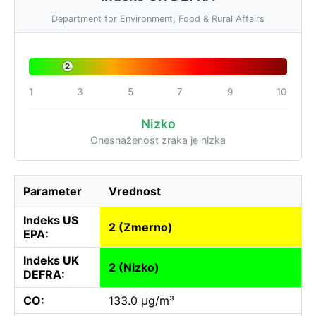
Department for Environment, Food & Rural Affairs
2
1
3
5
7
9
10
Nizko
Onesnaženost zraka je nizka
Parameter
Vrednost
Indeks US
2 (Zmerno)
EPA:
Indeks UK
2 (Nizko)
DEFRA:
CO:
133.0 µg/m³