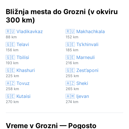
Bližnja mesta do Grozni (v okviru
300 km)
🇷🇺 Vladikavkaz
🇷🇺 Makhachkala
88 km
152 km
🇬🇪 Telavi
🇬🇪 Ts’khinvali
156 km
185 km
🇬🇪 Tbilisi
🇬🇪 Marneuli
193 km
216 km
🇬🇪 Khashuri
🇬🇪 Zest’aponi
225 km
255 km
🇦🇿 Tovuz
🇦🇿 Sheki
258 km
265 km
🇬🇪 Kutaisi
🇦🇲 Ijevan
270 km
274 km
Vreme v Grozni — Pogosto