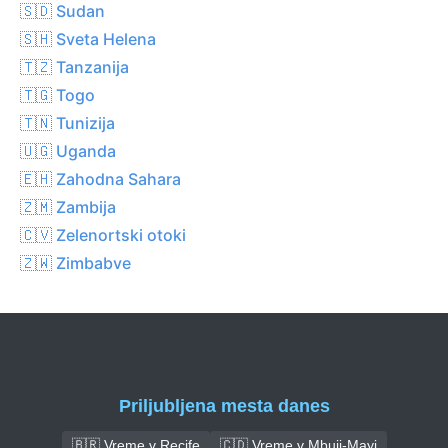
🇸🇩 Sudan
🇸🇭 Sveta Helena
🇹🇿 Tanzanija
🇹🇬 Togo
🇹🇳 Tunizija
🇺🇬 Uganda
🇪🇭 Zahodna Sahara
🇿🇲 Zambija
🇨🇻 Zelenortski otoki
🇿🇼 Zimbabve
Priljubljena mesta danes
🇧🇷 Vreme v Recife
🇨🇩 Vreme v Mbuji-Mayi