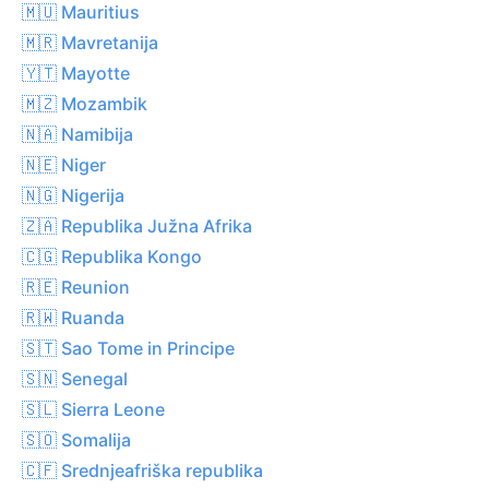
🇲🇺 Mauritius
🇲🇷 Mavretanija
🇾🇹 Mayotte
🇲🇿 Mozambik
🇳🇦 Namibija
🇳🇪 Niger
🇳🇬 Nigerija
🇿🇦 Republika Južna Afrika
🇨🇬 Republika Kongo
🇷🇪 Reunion
🇷🇼 Ruanda
🇸🇹 Sao Tome in Principe
🇸🇳 Senegal
🇸🇱 Sierra Leone
🇸🇴 Somalija
🇨🇫 Srednjeafriška republika