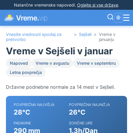
Natančne vremenske napovedi
.
Oglejte si vse države
.
☰
Vreme.
vip
🌐
Vnesite vrednosti spodaj za
>
Sejšeli
>
Vreme v
pretvorbo
januarju
Vreme v Sejšeli v januar
Napoved
Vreme v avgustu
Vreme v septembru
Letna povprečja
Državne podnebne normale za 14 mest v Sejšeli.
POVPREČNA NAJVIŠJA
POVPREČNA NAJNIŽJA
28°C
26°C
PADAVINE
SONČNE URE
290 mm
1.3h/Dan