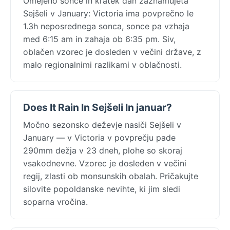
Omejeno sonce in kratek dan zaznamujeta
Sejšeli v January: Victoria ima povprečno le
1.3h neposrednega sonca, sonce pa vzhaja
med 6:15 am in zahaja ob 6:35 pm. Siv,
oblačen vzorec je dosleden v večini države, z
malo regionalnimi razlikami v oblačnosti.
Does It Rain In Sejšeli In januar?
Močno sezonsko deževje nasiči Sejšeli v
January — v Victoria v povprečju pade
290mm dežja v 23 dneh, plohe so skoraj
vsakodnevne. Vzorec je dosleden v večini
regij, zlasti ob monsunskih obalah. Pričakujte
silovite popoldanske nevihte, ki jim sledi
soparna vročina.