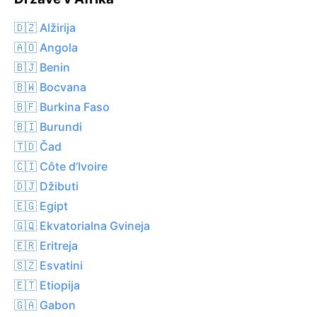
🇩🇿 Alžirija
🇦🇴 Angola
🇧🇯 Benin
🇧🇼 Bocvana
🇧🇫 Burkina Faso
🇧🇮 Burundi
🇹🇩 Čad
🇨🇮 Côte d’Ivoire
🇩🇯 Džibuti
🇪🇬 Egipt
🇬🇶 Ekvatorialna Gvineja
🇪🇷 Eritreja
🇸🇿 Esvatini
🇪🇹 Etiopija
🇬🇦 Gabon