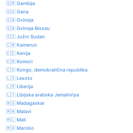
🇬🇲 Gambija
🇬🇭 Gana
🇬🇳 Gvineja
🇬🇼 Gvineja Bissau
🇸🇸 Južni Sudan
🇨🇲 Kamerun
🇰🇪 Kenija
🇰🇲 Komori
🇨🇩 Kongo, demokratična republika
🇱🇸 Lesoto
🇱🇷 Liberija
🇱🇾 Libijska arabska Jamahiriya
🇲🇬 Madagaskar
🇲🇼 Malavi
🇲🇱 Mali
🇲🇦 Maroko