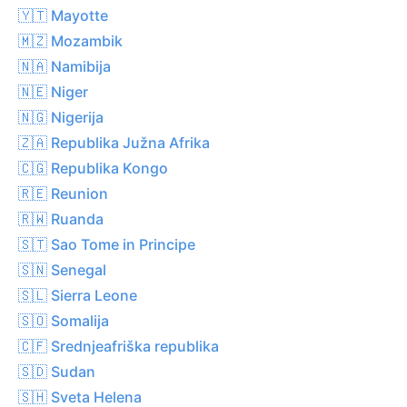
🇾🇹 Mayotte
🇲🇿 Mozambik
🇳🇦 Namibija
🇳🇪 Niger
🇳🇬 Nigerija
🇿🇦 Republika Južna Afrika
🇨🇬 Republika Kongo
🇷🇪 Reunion
🇷🇼 Ruanda
🇸🇹 Sao Tome in Principe
🇸🇳 Senegal
🇸🇱 Sierra Leone
🇸🇴 Somalija
🇨🇫 Srednjeafriška republika
🇸🇩 Sudan
🇸🇭 Sveta Helena