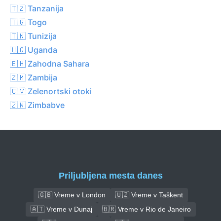
🇹🇿 Tanzanija
🇹🇬 Togo
🇹🇳 Tunizija
🇺🇬 Uganda
🇪🇭 Zahodna Sahara
🇿🇲 Zambija
🇨🇻 Zelenortski otoki
🇿🇼 Zimbabve
Priljubljena mesta danes
🇬🇧 Vreme v London
🇺🇿 Vreme v Taškent
🇦🇹 Vreme v Dunaj
🇧🇷 Vreme v Rio de Janeiro