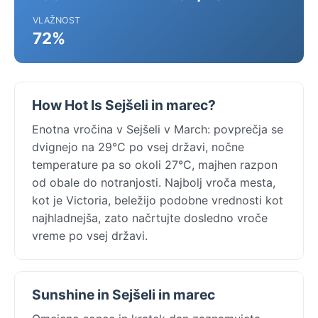
VLAŽNOST
72%
How Hot Is Sejšeli in marec?
Enotna vročina v Sejšeli v March: povprečja se
dvignejo na 29°C po vsej državi, nočne
temperature pa so okoli 27°C, majhen razpon
od obale do notranjosti. Najbolj vroča mesta,
kot je Victoria, beležijo podobne vrednosti kot
najhladnejša, zato načrtujte dosledno vroče
vreme po vsej državi.
Sunshine in Sejšeli in marec