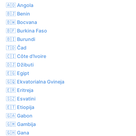
🇦🇴 Angola
🇧🇯 Benin
🇧🇼 Bocvana
🇧🇫 Burkina Faso
🇧🇮 Burundi
🇹🇩 Čad
🇨🇮 Côte d’Ivoire
🇩🇯 Džibuti
🇪🇬 Egipt
🇬🇶 Ekvatorialna Gvineja
🇪🇷 Eritreja
🇸🇿 Esvatini
🇪🇹 Etiopija
🇬🇦 Gabon
🇬🇲 Gambija
🇬🇭 Gana