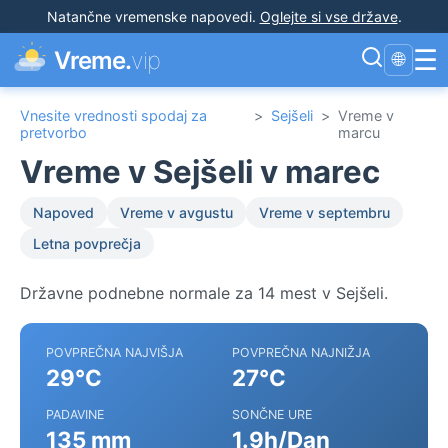
Natančne vremenske napovedi
.
Oglejte si vse države
.
☰
Vreme.
vip
🌐
Vnesite vrednosti spodaj za
>
Sejšeli
>
Vreme v
pretvorbo
marcu
Vreme v Sejšeli v marec
Napoved
Vreme v avgustu
Vreme v septembru
Letna povprečja
Državne podnebne normale za 14 mest v Sejšeli.
POVPREČNA NAJVIŠJA
POVPREČNA NAJNIŽJA
29°C
27°C
PADAVINE
SONČNE URE
135 mm
1.9h/Dan