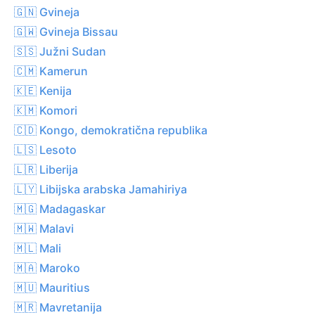
🇬🇳 Gvineja
🇬🇼 Gvineja Bissau
🇸🇸 Južni Sudan
🇨🇲 Kamerun
🇰🇪 Kenija
🇰🇲 Komori
🇨🇩 Kongo, demokratična republika
🇱🇸 Lesoto
🇱🇷 Liberija
🇱🇾 Libijska arabska Jamahiriya
🇲🇬 Madagaskar
🇲🇼 Malavi
🇲🇱 Mali
🇲🇦 Maroko
🇲🇺 Mauritius
🇲🇷 Mavretanija