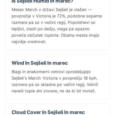
Is Sejšeli Humid In marec?
Mesec March v državi Sejšeli je vlažen —
povprečje v Victoria je 72%, podobne soparne
razmere pa so v večini regij. Popoldnevi so
lepljivi, zlasti po dežju, vlaga pa opazno
poveča občutek toplote. Obalna mesta imajo
najvišje vrednosti.
Wind In Sejšeli In marec
Blagi in enakomerni vetrovi opredeljujejo
Sejšeli's March: Victoria v povprečju 18 kph,
razmere pa so skladne po večini regij. Vetrič
naredi tople dni znosne, ne da bi bil moteč.
Cloud Cover In Sejšeli In marec