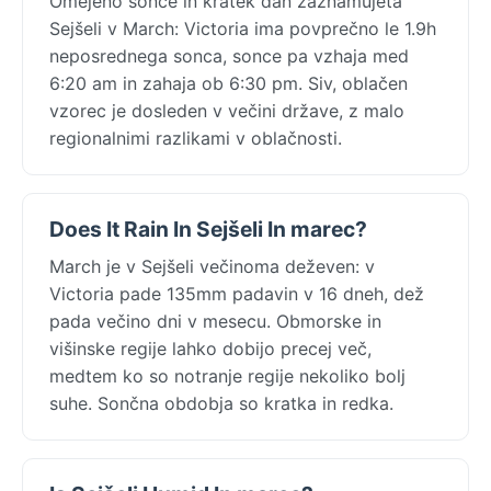
Omejeno sonce in kratek dan zaznamujeta
Sejšeli v March: Victoria ima povprečno le 1.9h
neposrednega sonca, sonce pa vzhaja med
6:20 am in zahaja ob 6:30 pm. Siv, oblačen
vzorec je dosleden v večini države, z malo
regionalnimi razlikami v oblačnosti.
Does It Rain In Sejšeli In marec?
March je v Sejšeli večinoma deževen: v
Victoria pade 135mm padavin v 16 dneh, dež
pada večino dni v mesecu. Obmorske in
višinske regije lahko dobijo precej več,
medtem ko so notranje regije nekoliko bolj
suhe. Sončna obdobja so kratka in redka.