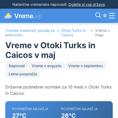
Natančne vremenske napovedi
.
Oglejte si vse države
.
☰
Vreme.
vip
🌐
Vnesite vrednosti spodaj za
>
Otoki Turks in
>
Vreme v
pretvorbo
Caicos
maju
Vreme v Otoki Turks in
Caicos v maj
Napoved
Vreme v avgustu
Vreme v septembru
Letna povprečja
Državne podnebne normale za 10 mest v Otoki Turks
in Caicos.
POVPREČNA NAJVIŠJA
POVPREČNA NAJNIŽJA
27°C
26°C