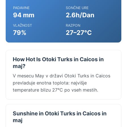
PADAVINE
SONČNE URE
94 mm
2.6h/Dan
VLAŽNOST
RAZPON
79%
27–27°C
How Hot Is Otoki Turks in Caicos in
maj?
V mesecu May v državi Otoki Turks in Caicos
prevladuje enotna toplota: najvišje
temperature blizu 27°C po vseh mestih.
Sunshine in Otoki Turks in Caicos in
maj