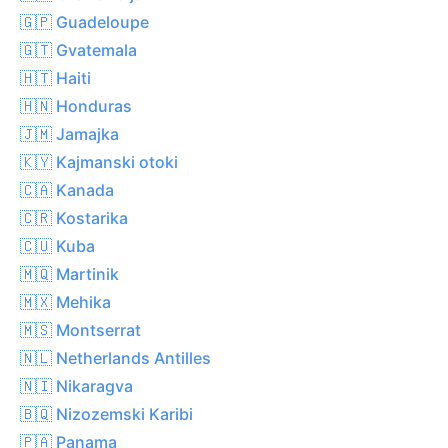
🇬🇵 Guadeloupe
🇬🇹 Gvatemala
🇭🇹 Haiti
🇭🇳 Honduras
🇯🇲 Jamajka
🇰🇾 Kajmanski otoki
🇨🇦 Kanada
🇨🇷 Kostarika
🇨🇺 Kuba
🇲🇶 Martinik
🇲🇽 Mehika
🇲🇸 Montserrat
🇳🇱 Netherlands Antilles
🇳🇮 Nikaragva
🇧🇶 Nizozemski Karibi
🇵🇦 Panama