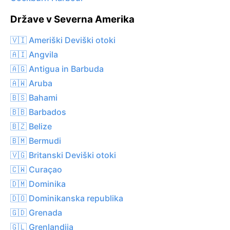
Države v Severna Amerika
🇻🇮 Ameriški Deviški otoki
🇦🇮 Angvila
🇦🇬 Antigua in Barbuda
🇦🇼 Aruba
🇧🇸 Bahami
🇧🇧 Barbados
🇧🇿 Belize
🇧🇲 Bermudi
🇻🇬 Britanski Deviški otoki
🇨🇼 Curaçao
🇩🇲 Dominika
🇩🇴 Dominikanska republika
🇬🇩 Grenada
🇬🇱 Grenlandija