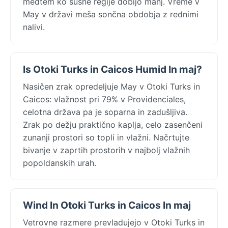
medtem ko sušne regije dobijo manj. Vreme v
May v državi meša sončna obdobja z rednimi
nalivi.
Is Otoki Turks in Caicos Humid In maj?
Nasičen zrak opredeljuje May v Otoki Turks in
Caicos: vlažnost pri 79% v Providenciales,
celotna država pa je soparna in zadušljiva.
Zrak po dežju praktično kaplja, celo zasenčeni
zunanji prostori so topli in vlažni. Načrtujte
bivanje v zaprtih prostorih v najbolj vlažnih
popoldanskih urah.
Wind In Otoki Turks in Caicos In maj
Vetrovne razmere prevladujejo v Otoki Turks in