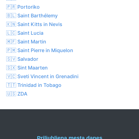
🇵🇷 Portoriko
🇧🇱 Saint Barthélemy
🇰🇳 Saint Kitts in Nevis
🇱🇨 Saint Lucia
🇲🇫 Saint Martin
🇵🇲 Saint Pierre in Miquelon
🇸🇻 Salvador
🇸🇽 Sint Maarten
🇻🇨 Sveti Vincent in Grenadini
🇹🇹 Trinidad in Tobago
🇺🇸 ZDA
Priljubljena mesta danes