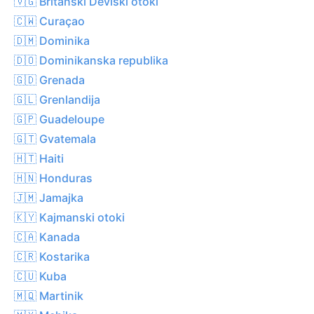
🇻🇬 Britanski Deviški otoki
🇨🇼 Curaçao
🇩🇲 Dominika
🇩🇴 Dominikanska republika
🇬🇩 Grenada
🇬🇱 Grenlandija
🇬🇵 Guadeloupe
🇬🇹 Gvatemala
🇭🇹 Haiti
🇭🇳 Honduras
🇯🇲 Jamajka
🇰🇾 Kajmanski otoki
🇨🇦 Kanada
🇨🇷 Kostarika
🇨🇺 Kuba
🇲🇶 Martinik