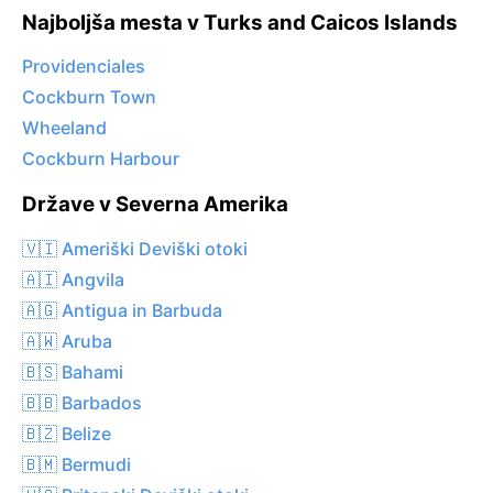
Najboljša mesta v Turks and Caicos Islands
Providenciales
Cockburn Town
Wheeland
Cockburn Harbour
Države v Severna Amerika
🇻🇮 Ameriški Deviški otoki
🇦🇮 Angvila
🇦🇬 Antigua in Barbuda
🇦🇼 Aruba
🇧🇸 Bahami
🇧🇧 Barbados
🇧🇿 Belize
🇧🇲 Bermudi