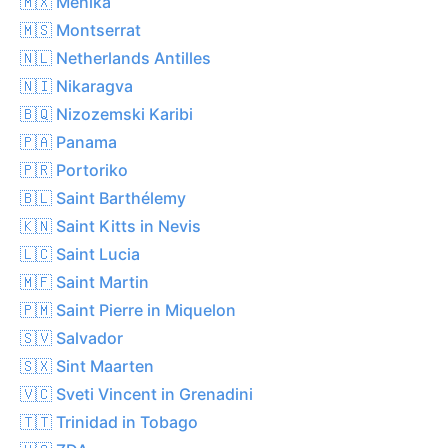
🇲🇽 Mehika
🇲🇸 Montserrat
🇳🇱 Netherlands Antilles
🇳🇮 Nikaragva
🇧🇶 Nizozemski Karibi
🇵🇦 Panama
🇵🇷 Portoriko
🇧🇱 Saint Barthélemy
🇰🇳 Saint Kitts in Nevis
🇱🇨 Saint Lucia
🇲🇫 Saint Martin
🇵🇲 Saint Pierre in Miquelon
🇸🇻 Salvador
🇸🇽 Sint Maarten
🇻🇨 Sveti Vincent in Grenadini
🇹🇹 Trinidad in Tobago