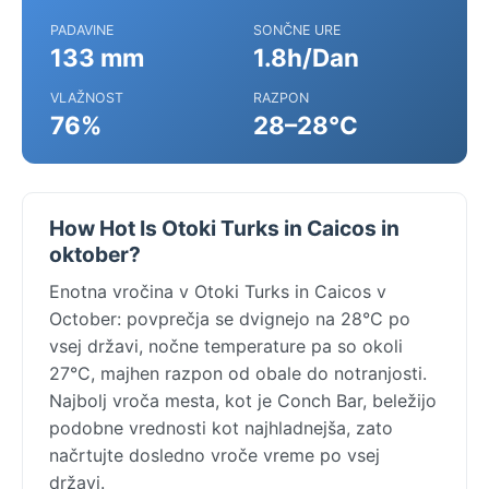
PADAVINE
SONČNE URE
133 mm
1.8h/Dan
VLAŽNOST
RAZPON
76%
28–28°C
How Hot Is Otoki Turks in Caicos in
oktober?
Enotna vročina v Otoki Turks in Caicos v
October: povprečja se dvignejo na 28°C po
vsej državi, nočne temperature pa so okoli
27°C, majhen razpon od obale do notranjosti.
Najbolj vroča mesta, kot je Conch Bar, beležijo
podobne vrednosti kot najhladnejša, zato
načrtujte dosledno vroče vreme po vsej
državi.