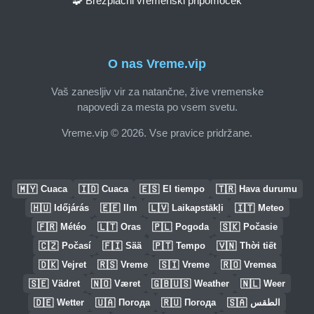
🧩 Brezplačni vremenski pripomoček
O nas Vreme.vip
Vaš zanesljiv vir za natančne, žive vremenske
napovedi za mesta po vsem svetu.
Vreme.vip © 2026. Vse pravice pridržane.
🇲🇾
🇮🇩
🇪🇸
🇹🇷
Cuaca
Cuaca
El tiempo
Hava durumu
🇭🇺
🇪🇪
🇱🇻
🇮🇹
Időjárás
Ilm
Laikapstākļi
Meteo
🇫🇷
🇱🇹
🇵🇱
🇸🇰
Météo
Oras
Pogoda
Počasie
🇨🇿
🇫🇮
🇵🇹
🇻🇳
Počasí
Sää
Tempo
Thời tiết
🇩🇰
🇷🇸
🇸🇮
🇷🇴
Vejret
Vreme
Vreme
Vremea
🇸🇪
🇳🇴
🇬🇧🇺🇸
🇳🇱
Vädret
Været
Weather
Weer
🇩🇪
🇺🇦
🇷🇺
🇸🇦
Wetter
Погода
Погода
الطقس