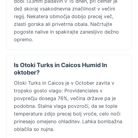
dobi 133mm padavin v 15 dneh, pri čemer je
dež skoraj vsakodnevna značilnost v večini
regij. Nekatera območja dobijo precej več,
zlasti gorska ali privetrna obala. Načrtujte
pogoste nalive in spakirajte zanesljivo dežno
opremo.
Is Otoki Turks in Caicos Humid In
oktober?
Otoki Turks in Caicos je v October zavita v
tropsko gosto vlago: Providenciales v
povprečju dosega 76%, večina države pa je
podobna. Stalna vlaga povzroči, da se tople
temperature zdijo precej bolj vroče, celo noči
prinesejo omejeno ohladitev. Lahka bombažna
oblačila so nujna.