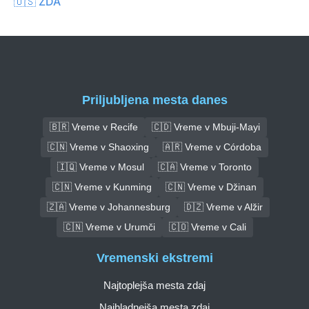
🇺🇸 ZDA
Priljubljena mesta danes
🇧🇷 Vreme v Recife
🇨🇩 Vreme v Mbuji-Mayi
🇨🇳 Vreme v Shaoxing
🇦🇷 Vreme v Córdoba
🇮🇶 Vreme v Mosul
🇨🇦 Vreme v Toronto
🇨🇳 Vreme v Kunming
🇨🇳 Vreme v Džinan
🇿🇦 Vreme v Johannesburg
🇩🇿 Vreme v Alžir
🇨🇳 Vreme v Urumči
🇨🇴 Vreme v Cali
Vremenski ekstremi
Najtoplejša mesta zdaj
Najhladnejša mesta zdaj