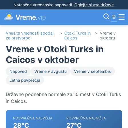
Natančne vremenske napovedi
.
Oglejte si vse države
.
☰
Vreme.
vip
🌐
Vnesite vrednosti spodaj
>
Otoki Turks in
>
Vreme v
za pretvorbo
Caicos
oktobru
Vreme v Otoki Turks in
Caicos v oktober
Napoved
Vreme v avgustu
Vreme v septembru
Letna povprečja
Državne podnebne normale za 10 mest v Otoki Turks
in Caicos.
POVPREČNA NAJVIŠJA
POVPREČNA NAJNIŽJA
28°C
27°C