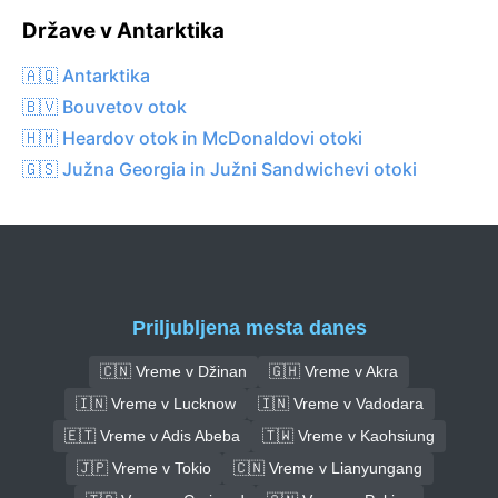
Države v Antarktika
🇦🇶 Antarktika
🇧🇻 Bouvetov otok
🇭🇲 Heardov otok in McDonaldovi otoki
🇬🇸 Južna Georgia in Južni Sandwichevi otoki
Priljubljena mesta danes
🇨🇳 Vreme v Džinan
🇬🇭 Vreme v Akra
🇮🇳 Vreme v Lucknow
🇮🇳 Vreme v Vadodara
🇪🇹 Vreme v Adis Abeba
🇹🇼 Vreme v Kaohsiung
🇯🇵 Vreme v Tokio
🇨🇳 Vreme v Lianyungang