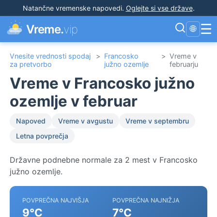
Natančne vremenske napovedi
.
Oglejte si vse države
.
☰
Vreme.
vip
🌐
Vnesite vrednosti spodaj
>
Francosko
>
Vreme v
za pretvorbo
južno ozemlje
februarju
Vreme v Francosko južno
ozemlje v februar
Napoved
Vreme v avgustu
Vreme v septembru
Letna povprečja
Državne podnebne normale za 2 mest v Francosko
južno ozemlje.
POVPREČNA NAJVIŠJA
POVPREČNA NAJNIŽJA
9°C
7°C