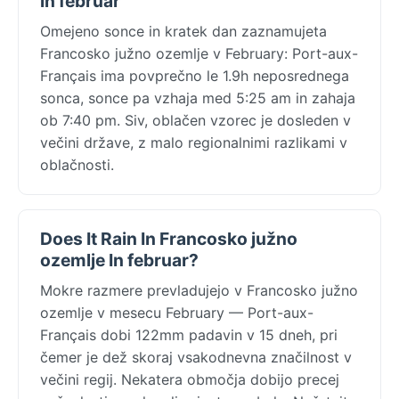
in februar
Omejeno sonce in kratek dan zaznamujeta
Francosko južno ozemlje v February: Port-aux-
Français ima povprečno le 1.9h neposrednega
sonca, sonce pa vzhaja med 5:25 am in zahaja
ob 7:40 pm. Siv, oblačen vzorec je dosleden v
večini države, z malo regionalnimi razlikami v
oblačnosti.
Does It Rain In Francosko južno
ozemlje In februar?
Mokre razmere prevladujejo v Francosko južno
ozemlje v mesecu February — Port-aux-
Français dobi 122mm padavin v 15 dneh, pri
čemer je dež skoraj vsakodnevna značilnost v
večini regij. Nekatera območja dobijo precej