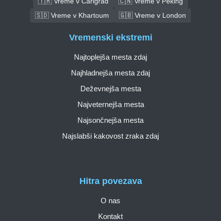
🇹🇷 Vreme v Carigrad
🇨🇳 Vreme v Peking
🇸🇩 Vreme v Khartoum
🇬🇧 Vreme v London
Vremenski ekstremi
Najtoplejša mesta zdaj
Najhladnejša mesta zdaj
Deževnejša mesta
Najveternejša mesta
Najsončnejša mesta
Najslabši kakovost zraka zdaj
Hitra povezava
O nas
Kontakt