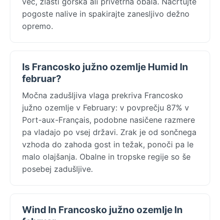
več, zlasti gorska ali privetrna obala. Načrtujte
pogoste nalive in spakirajte zanesljivo dežno
opremo.
Is Francosko južno ozemlje Humid In
februar?
Močna zadušljiva vlaga prekriva Francosko
južno ozemlje v February: v povprečju 87% v
Port-aux-Français, podobne nasičene razmere
pa vladajo po vsej državi. Zrak je od sončnega
vzhoda do zahoda gost in težak, ponoči pa le
malo olajšanja. Obalne in tropske regije so še
posebej zadušljive.
Wind In Francosko južno ozemlje In