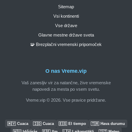
Sitemap
Vsi kontinenti
Vse države
Glavne mestne države sveta
🧩 Brezplačni vremenski pripomoček
O nas Vreme.vip
Vaš zanesljiv vir za natančne, žive vremenske
napovedi za mesta po vsem svetu.
Vreme.vip © 2026. Vse pravice pridržane.
🇲🇾
🇮🇩
🇪🇸
🇹🇷
Cuaca
Cuaca
El tiempo
Hava durumu
🇭🇺
🇪🇪
🇱🇻
🇮🇹
Időjárás
Ilm
Laikapstākļi
Meteo