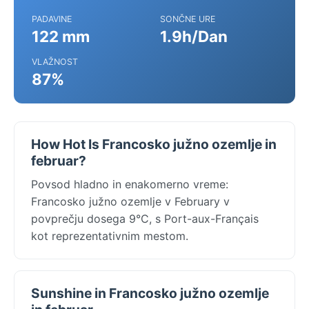
PADAVINE
SONČNE URE
122 mm
1.9h/Dan
VLAŽNOST
87%
How Hot Is Francosko južno ozemlje in
februar?
Povsod hladno in enakomerno vreme:
Francosko južno ozemlje v February v
povprečju dosega 9°C, s Port-aux-Français
kot reprezentativnim mestom.
Sunshine in Francosko južno ozemlje