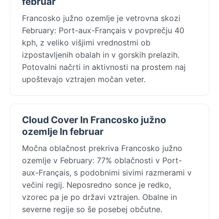
februar
Francosko južno ozemlje je vetrovna skozi
February: Port-aux-Français v povprečju 40
kph, z veliko višjimi vrednostmi ob
izpostavljenih obalah in v gorskih prelazih.
Potovalni načrti in aktivnosti na prostem naj
upoštevajo vztrajen močan veter.
Cloud Cover In Francosko južno
ozemlje In februar
Močna oblačnost prekriva Francosko južno
ozemlje v February: 77% oblačnosti v Port-
aux-Français, s podobnimi sivimi razmerami v
večini regij. Neposredno sonce je redko,
vzorec pa je po državi vztrajen. Obalne in
severne regije so še posebej občutne.