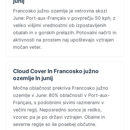
junij
Francosko južno ozemlje je vetrovna skozi
June: Port-aux-Français v povprečju 50 kph, z
veliko višjimi vrednostmi ob izpostavljenih
obalah in v gorskih prelazih. Potovalni načrti in
aktivnosti na prostem naj upoštevajo vztrajen
močan veter.
Cloud Cover In Francosko južno
ozemlje In junij
Močna oblačnost prekriva Francosko južno
ozemlje v June: 80% oblačnosti v Port-aux-
Français, s podobnimi sivimi razmerami v
večini regij. Neposredno sonce je redko,
vzorec pa je po državi vztrajen. Obalne in
severne regije so še posebej občutne.