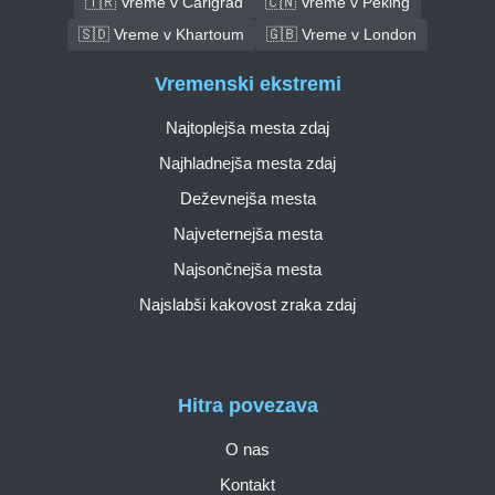
🇹🇷 Vreme v Carigrad
🇨🇳 Vreme v Peking
🇸🇩 Vreme v Khartoum
🇬🇧 Vreme v London
Vremenski ekstremi
Najtoplejša mesta zdaj
Najhladnejša mesta zdaj
Deževnejša mesta
Najveternejša mesta
Najsončnejša mesta
Najslabši kakovost zraka zdaj
Hitra povezava
O nas
Kontakt