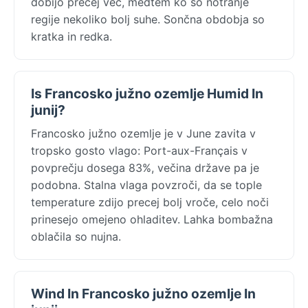
dobijo precej več, medtem ko so notranje
regije nekoliko bolj suhe. Sončna obdobja so
kratka in redka.
Is Francosko južno ozemlje Humid In
junij?
Francosko južno ozemlje je v June zavita v
tropsko gosto vlago: Port-aux-Français v
povprečju dosega 83%, večina države pa je
podobna. Stalna vlaga povzroči, da se tople
temperature zdijo precej bolj vroče, celo noči
prinesejo omejeno ohladitev. Lahka bombažna
oblačila so nujna.
Wind In Francosko južno ozemlje In