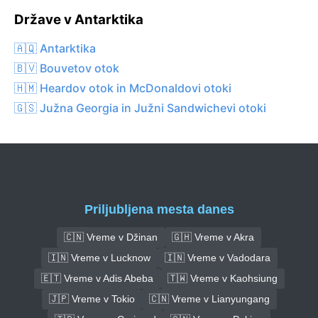
Države v Antarktika
🇦🇶 Antarktika
🇧🇻 Bouvetov otok
🇭🇲 Heardov otok in McDonaldovi otoki
🇬🇸 Južna Georgia in Južni Sandwichevi otoki
Priljubljena mesta danes
🇨🇳 Vreme v Džinan
🇬🇭 Vreme v Akra
🇮🇳 Vreme v Lucknow
🇮🇳 Vreme v Vadodara
🇪🇹 Vreme v Adis Abeba
🇹🇼 Vreme v Kaohsiung
🇯🇵 Vreme v Tokio
🇨🇳 Vreme v Lianyungang