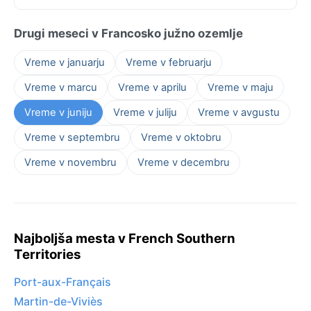
Drugi meseci v Francosko južno ozemlje
Vreme v januarju
Vreme v februarju
Vreme v marcu
Vreme v aprilu
Vreme v maju
Vreme v juniju
Vreme v juliju
Vreme v avgustu
Vreme v septembru
Vreme v oktobru
Vreme v novembru
Vreme v decembru
Najboljša mesta v French Southern
Territories
Port-aux-Français
Martin-de-Viviès