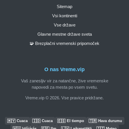
Sitemap
Vsi kontinenti
Vse države
Glavne mestne države sveta
🧩 Brezplačni vremenski pripomoček
O nas Vreme.vip
Vaš zanesljiv vir za natančne, žive vremenske
napovedi za mesta po vsem svetu.
Vreme.vip © 2026. Vse pravice pridržane.
🇲🇾
🇮🇩
🇪🇸
🇹🇷
Cuaca
Cuaca
El tiempo
Hava durumu
🇭🇺
🇪🇪
🇱🇻
🇮🇹
Időjárás
Ilm
Laikapstākļi
Meteo