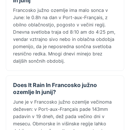
in junij
Francosko južno ozemlje ima malo sonca v
June: le 0.8h na dan v Port-aux-Français, z
obilno oblačnostjo, pogosto v večini regij.
Dnevna svetloba traja od 8:10 am do 4:25 pm,
vendar vztrajno sivo nebo in oblačna obdobja
pomenijo, da je neposredna sončna svetloba
resnično redka. Mnogi dnevi minejo brez
daljših sončnih obdobij.
Does It Rain In Francosko južno
ozemlje In junij?
June je v Francosko južno ozemlje večinoma
deževen: v Port-aux-Français pade 143mm
padavin v 19 dneh, dež pada večino dni v
mesecu. Obmorske in višinske regije lahko