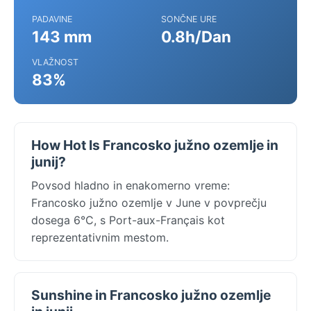
PADAVINE
SONČNE URE
143 mm
0.8h/Dan
VLAŽNOST
83%
How Hot Is Francosko južno ozemlje in
junij?
Povsod hladno in enakomerno vreme:
Francosko južno ozemlje v June v povprečju
dosega 6°C, s Port-aux-Français kot
reprezentativnim mestom.
Sunshine in Francosko južno ozemlje