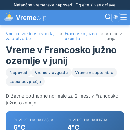
Natančne vremenske napovedi
.
Oglejte si vse države
.
☰
Vreme.
vip
🌐
Vnesite vrednosti spodaj
>
Francosko južno
>
Vreme v
za pretvorbo
ozemlje
juniju
Vreme v Francosko južno
ozemlje v junij
Napoved
Vreme v avgustu
Vreme v septembru
Letna povprečja
Državne podnebne normale za 2 mest v Francosko
južno ozemlje.
POVPREČNA NAJVIŠJA
POVPREČNA NAJNIŽJA
6°C
4°C