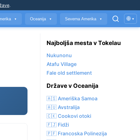
ržave
.
🌐
merika
Oceanija
Severna Amerika
▾
▼
▼
▼
Najboljša mesta v Tokelau
Nukunonu
Atafu Village
Fale old settlement
Države v Oceanija
🇦🇸 Ameriška Samoa
🇦🇺 Avstralija
🇨🇰 Cookovi otoki
🇫🇯 Fidži
🇵🇫 Francoska Polinezija