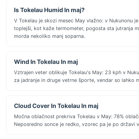
Is Tokelau Humid In maj?
V Tokelau je skozi mesec May vlažno: v Nukunonu je 
toplejši, kot kaže termometer, pogosta sta jutranja m
morda nekoliko manj soparna.
Wind In Tokelau In maj
Vztrajen veter oblikuje Tokelau's May: 23 kph v Nu
za jadranje in druge vetrne športe, vendar so lahko
Cloud Cover In Tokelau In maj
Močna oblačnost prekriva Tokelau v May: 78% oblačno
Neposredno sonce je redko, vzorec pa je po državi vz