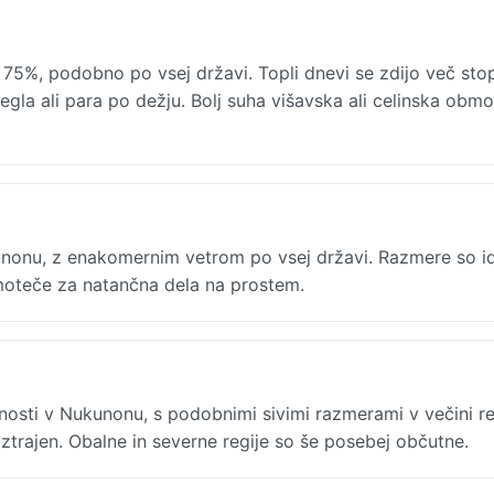
75%, podobno po vsej državi. Topli dnevi se zdijo več stop
egla ali para po dežju. Bolj suha višavska ali celinska obmo
kunonu, z enakomernim vetrom po vsej državi. Razmere so i
 moteče za natančna dela na prostem.
sti v Nukunonu, s podobnimi sivimi razmerami v večini reg
trajen. Obalne in severne regije so še posebej občutne.