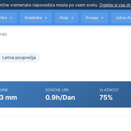
nčne vremenske napovedi
za mesta po vsem svetu
.
Oglejte si vse d
frika
Antarktika
Azija
Evropa
Južna A
▼
▼
▼
▼
maju
Letna povprečja
VINE
SONČNE URE
VLAŽNOST
3 mm
0.9h/Dan
75%