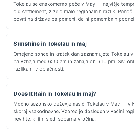
Tokelau se enakomerno peče v May — najvišje temper
old settlement, z zelo malo regionalnih razlik. Ponoč
površina države pa pomeni, da ni pomembnih podneb
Sunshine in Tokelau in maj
Omejeno sonce in kratek dan zaznamujeta Tokelau 
pa vzhaja med 6:30 am in zahaja ob 6:10 pm. Siv, obl
razlikami v oblačnosti.
Does It Rain In Tokelau In maj?
Močno sezonsko deževje nasiči Tokelau v May — v 
skoraj vsakodnevne. Vzorec je dosleden v večini regi
nevihte, ki jim sledi soparna vročina.