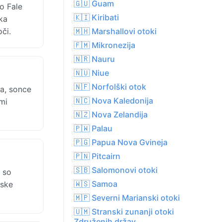
🇬🇺 Guam
o Fale
🇰🇮 Kiribati
ka
či.
🇲🇭 Marshallovi otoki
🇫🇲 Mikronezija
🇳🇷 Nauru
🇳🇺 Niue
🇳🇫 Norfolški otok
a, sonce
🇳🇨 Nova Kaledonija
mi
🇳🇿 Nova Zelandija
🇵🇼 Palau
🇵🇬 Papua Nova Gvineja
🇵🇳 Pitcairn
🇸🇧 Salomonovi otoki
 so
🇼🇸 Samoa
nske
🇲🇵 Severni Marianski otoki
🇺🇲 Stranski zunanji otoki
Združenih držav