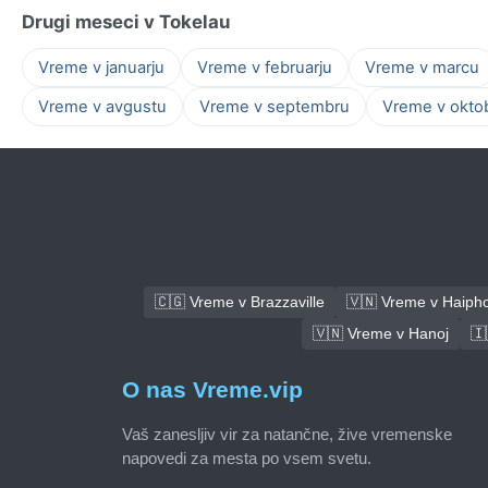
Drugi meseci v Tokelau
Vreme v januarju
Vreme v februarju
Vreme v marcu
Vreme v avgustu
Vreme v septembru
Vreme v okto
🇨🇬 Vreme v Brazzaville
🇻🇳 Vreme v Haiph
🇻🇳 Vreme v Hanoj
🇮
O nas Vreme.vip
Vaš zanesljiv vir za natančne, žive vremenske
napovedi za mesta po vsem svetu.