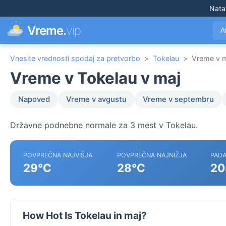
Nata
Vreme.
vip
A
Vnesite vrednosti spodaj za pretvorbo
>
Tokelau
>
Vreme v 
Vreme v Tokelau v maj
Napoved
Vreme v avgustu
Vreme v septembru
Državne podnebne normale za 3 mest v Tokelau.
POVPREČNA NAJVIŠJA
POVPREČNA NAJNIŽJA
PADA
29°C
28°C
20
How Hot Is Tokelau in maj?