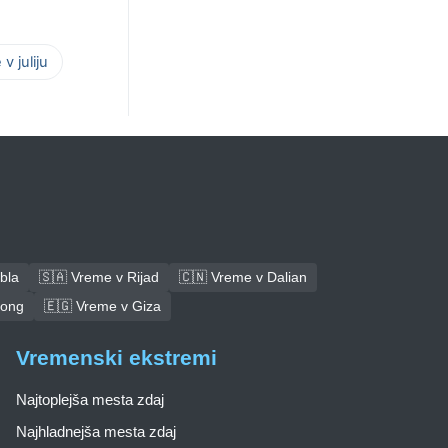
v juliju
bla
🇸🇦 Vreme v Rijad
🇨🇳 Vreme v Dalian
tong
🇪🇬 Vreme v Giza
Vremenski ekstremi
Najtoplejša mesta zdaj
Najhladnejša mesta zdaj