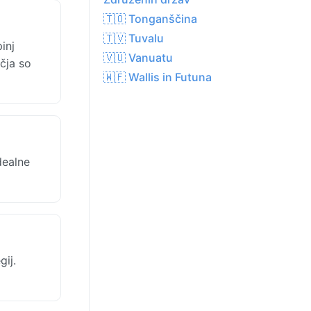
🇹🇴 Tonganščina
🇹🇻 Tuvalu
inj
🇻🇺 Vanuatu
čja so
🇼🇫 Wallis in Futuna
dealne
ij.