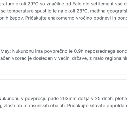
ature okoli 29°C so značilne od Fale old settlement vse d
i se temperature spustijo le na okoli 28°C, majhna geografs
nih žepov. Pričakujte enakomerno vročino podnevi in pono
v May: Nukunonu ima povprečno le 0.9h neposrednega sonc
ačen vzorec je dosleden v večini države, z malo regionalni
Nukunonu v povprečju pade 203mm dežja v 25 dneh, plohe
j, zlasti ob monsunskih obalah. Pričakujte silovite popolda