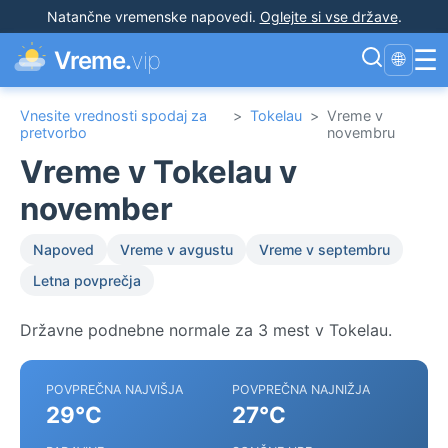
Natančne vremenske napovedi
.
Oglejte si vse države
.
☰
Vreme.
vip
🌐
Vnesite vrednosti spodaj za
>
Tokelau
>
Vreme v
pretvorbo
novembru
Vreme v Tokelau v
november
Napoved
Vreme v avgustu
Vreme v septembru
Letna povprečja
Državne podnebne normale za 3 mest v Tokelau.
POVPREČNA NAJVIŠJA
POVPREČNA NAJNIŽJA
29°C
27°C