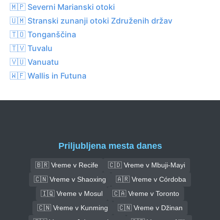
🇲🇵 Severni Marianski otoki
🇺🇲 Stranski zunanji otoki Združenih držav
🇹🇴 Tonganščina
🇹🇻 Tuvalu
🇻🇺 Vanuatu
🇼🇫 Wallis in Futuna
Priljubljena mesta danes
🇧🇷 Vreme v Recife
🇨🇩 Vreme v Mbuji-Mayi
🇨🇳 Vreme v Shaoxing
🇦🇷 Vreme v Córdoba
🇮🇶 Vreme v Mosul
🇨🇦 Vreme v Toronto
🇨🇳 Vreme v Kunming
🇨🇳 Vreme v Džinan