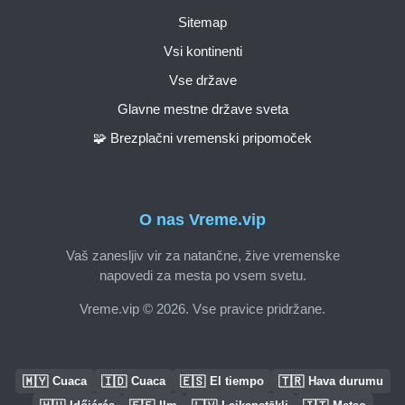
Sitemap
Vsi kontinenti
Vse države
Glavne mestne države sveta
🧩 Brezplačni vremenski pripomoček
O nas Vreme.vip
Vaš zanesljiv vir za natančne, žive vremenske
napovedi za mesta po vsem svetu.
Vreme.vip © 2026. Vse pravice pridržane.
🇲🇾
🇮🇩
🇪🇸
🇹🇷
Cuaca
Cuaca
El tiempo
Hava durumu