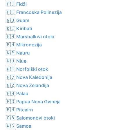
🇫🇯 Fidži
🇵🇫 Francoska Polinezija
🇬🇺 Guam
🇰🇮 Kiribati
🇲🇭 Marshallovi otoki
🇫🇲 Mikronezija
🇳🇷 Nauru
🇳🇺 Niue
🇳🇫 Norfolški otok
🇳🇨 Nova Kaledonija
🇳🇿 Nova Zelandija
🇵🇼 Palau
🇵🇬 Papua Nova Gvineja
🇵🇳 Pitcairn
🇸🇧 Salomonovi otoki
🇼🇸 Samoa