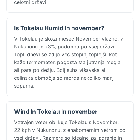
celotni državi.
Is Tokelau Humid In november?
V Tokelau je skozi mesec November vlažno: v
Nukunonu je 73%, podobno po vsej državi.
Topli dnevi se zdijo več stopinj toplejši, kot
kaže termometer, pogosta sta jutranja megla
ali para po dežju. Bolj suha višavska ali
celinska območja so morda nekoliko manj
soparna.
Wind In Tokelau In november
Vztrajen veter oblikuje Tokelau's November:
22 kph v Nukunonu, z enakomernim vetrom po
vsej državi. Razmere so idealne za jadranje in