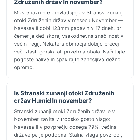
Združenih držav In november?
Mokre razmere prevladujejo v Stranski zunanji
otoki Združenih držav v mesecu November —
Navassa II dobi 123mm padavin v 17 dneh, pri
čemer je dež skoraj vsakodnevna značilnost v
večini regij. Nekatera območja dobijo precej
več, zlasti gorska ali privetrna obala. Načrtujte
pogoste nalive in spakirajte zanesljivo dežno
opremo.
Is Stranski zunanji otoki Združenih
držav Humid In november?
Stranski zunanji otoki Združenih držav je v
November zavita v tropsko gosto vlago:
Navassa II v povprečju dosega 79%, večina
države pa je podobna. Stalna vlaga povzroči,