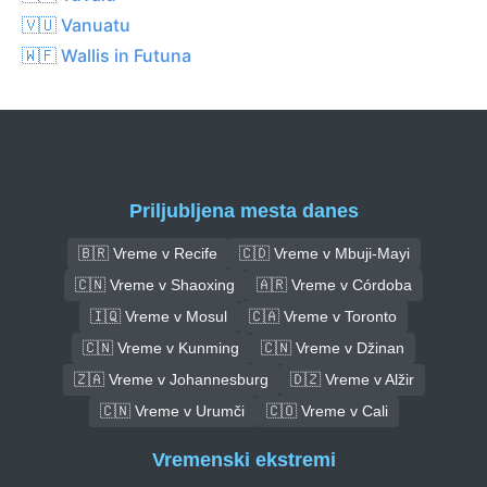
🇻🇺 Vanuatu
🇼🇫 Wallis in Futuna
Priljubljena mesta danes
🇧🇷 Vreme v Recife
🇨🇩 Vreme v Mbuji-Mayi
🇨🇳 Vreme v Shaoxing
🇦🇷 Vreme v Córdoba
🇮🇶 Vreme v Mosul
🇨🇦 Vreme v Toronto
🇨🇳 Vreme v Kunming
🇨🇳 Vreme v Džinan
🇿🇦 Vreme v Johannesburg
🇩🇿 Vreme v Alžir
🇨🇳 Vreme v Urumči
🇨🇴 Vreme v Cali
Vremenski ekstremi