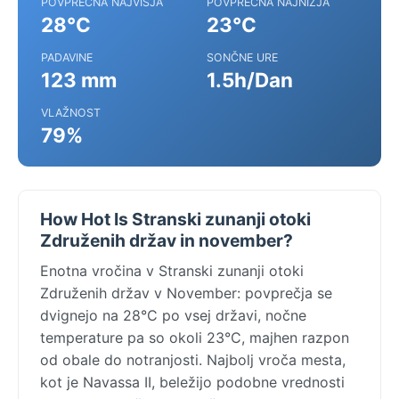
POVPREČNA NAJVIŠJA
POVPREČNA NAJNIŽJA
28°C
23°C
PADAVINE
SONČNE URE
123 mm
1.5h/Dan
VLAŽNOST
79%
How Hot Is Stranski zunanji otoki
Združenih držav in november?
Enotna vročina v Stranski zunanji otoki
Združenih držav v November: povprečja se
dvignejo na 28°C po vsej državi, nočne
temperature pa so okoli 23°C, majhen razpon
od obale do notranjosti. Najbolj vroča mesta,
kot je Navassa II, beležijo podobne vrednosti