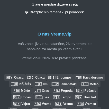
Glavne mestne države sveta
🧩 Brezplačni vremenski pripomoček
O nas Vreme.vip
Vaš zanesljiv vir za natančne, žive vremenske
napovedi za mesta po vsem svetu.
Vreme.vip © 2026. Vse pravice pridržane.
🇲🇾
🇮🇩
🇪🇸
🇹🇷
Cuaca
Cuaca
El tiempo
Hava durumu
🇭🇺
🇪🇪
🇱🇻
🇮🇹
Időjárás
Ilm
Laikapstākļi
Meteo
🇫🇷
🇱🇹
🇵🇱
🇸🇰
Météo
Oras
Pogoda
Počasie
🇨🇿
🇫🇮
🇵🇹
🇻🇳
Počasí
Sää
Tempo
Thời tiết
🇩🇰
🇷🇸
🇸🇮
🇷🇴
Vejret
Vreme
Vreme
Vremea