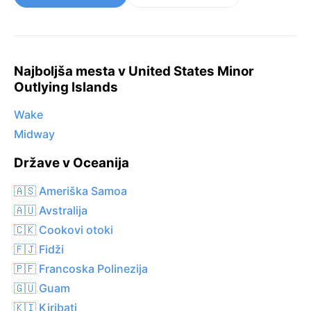
Najboljša mesta v United States Minor
Outlying Islands
Wake
Midway
Države v Oceanija
🇦🇸 Ameriška Samoa
🇦🇺 Avstralija
🇨🇰 Cookovi otoki
🇫🇯 Fidži
🇵🇫 Francoska Polinezija
🇬🇺 Guam
🇰🇮 Kiribati