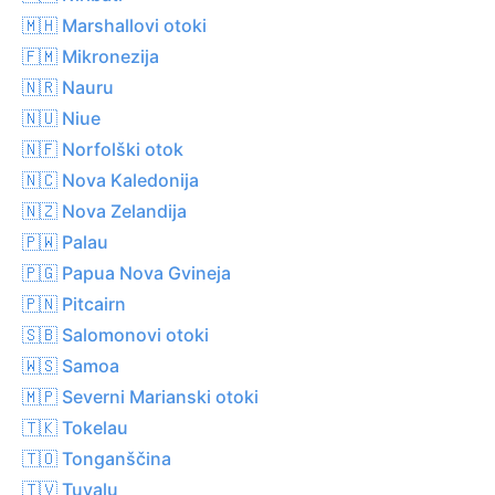
🇲🇭 Marshallovi otoki
🇫🇲 Mikronezija
🇳🇷 Nauru
🇳🇺 Niue
🇳🇫 Norfolški otok
🇳🇨 Nova Kaledonija
🇳🇿 Nova Zelandija
🇵🇼 Palau
🇵🇬 Papua Nova Gvineja
🇵🇳 Pitcairn
🇸🇧 Salomonovi otoki
🇼🇸 Samoa
🇲🇵 Severni Marianski otoki
🇹🇰 Tokelau
🇹🇴 Tonganščina
🇹🇻 Tuvalu