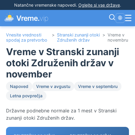
Natančne vremenske napovedi
.
Oglejte si vse države
.
☰
Vreme.
vip
🌐
Vnesite vrednosti
>
Stranski zunanji otoki
>
Vreme v
spodaj za pretvorbo
Združenih držav
novembru
Vreme v Stranski zunanji
otoki Združenih držav v
november
Napoved
Vreme v avgustu
Vreme v septembru
Letna povprečja
Državne podnebne normale za 1 mest v Stranski
zunanji otoki Združenih držav.