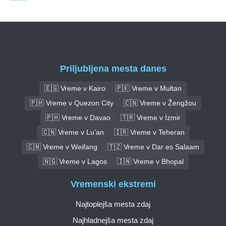
Priljubljena mesta danes
🇪🇬 Vreme v Kairo
🇵🇰 Vreme v Multan
🇵🇭 Vreme v Quezon City
🇨🇳 Vreme v Žengžou
🇵🇭 Vreme v Davao
🇹🇷 Vreme v İzmir
🇨🇳 Vreme v Lu’an
🇮🇷 Vreme v Teheran
🇨🇳 Vreme v Weifang
🇹🇿 Vreme v Dar es Salaam
🇳🇬 Vreme v Lagos
🇮🇳 Vreme v Bhopal
Vremenski ekstremi
Najtoplejša mesta zdaj
Najhladnejša mesta zdaj