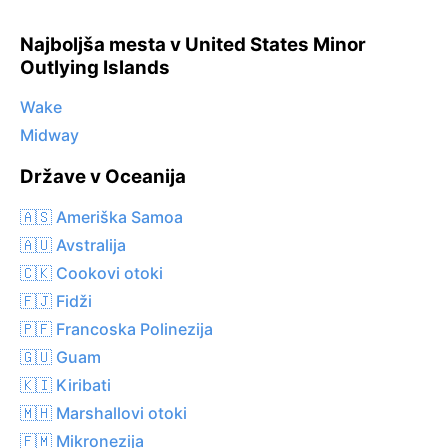
Najboljša mesta v United States Minor
Outlying Islands
Wake
Midway
Države v Oceanija
🇦🇸 Ameriška Samoa
🇦🇺 Avstralija
🇨🇰 Cookovi otoki
🇫🇯 Fidži
🇵🇫 Francoska Polinezija
🇬🇺 Guam
🇰🇮 Kiribati
🇲🇭 Marshallovi otoki
🇫🇲 Mikronezija