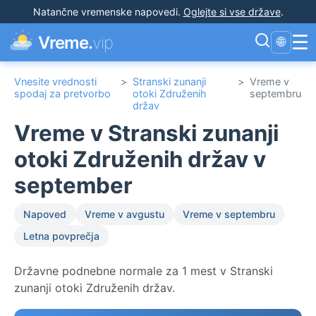
Natančne vremenske napovedi
.
Oglejte si vse države
.
☰
Vreme.
vip
🌐
Vnesite vrednosti
>
Stranski zunanji
>
Vreme v
spodaj za pretvorbo
otoki Združenih
septembru
držav
Vreme v Stranski zunanji
otoki Združenih držav v
september
Napoved
Vreme v avgustu
Vreme v septembru
Letna povprečja
Državne podnebne normale za 1 mest v Stranski
zunanji otoki Združenih držav.