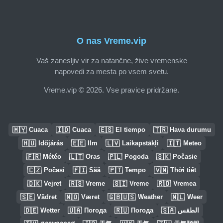
O nas Vreme.vip
Vaš zanesljiv vir za natančne, žive vremenske
napovedi za mesta po vsem svetu.
Vreme.vip © 2026. Vse pravice pridržane.
🇲🇾
🇮🇩
🇪🇸
🇹🇷
Cuaca
Cuaca
El tiempo
Hava durumu
🇭🇺
🇪🇪
🇱🇻
🇮🇹
Időjárás
Ilm
Laikapstākļi
Meteo
🇫🇷
🇱🇹
🇵🇱
🇸🇰
Météo
Oras
Pogoda
Počasie
🇨🇿
🇫🇮
🇵🇹
🇻🇳
Počasí
Sää
Tempo
Thời tiết
🇩🇰
🇷🇸
🇸🇮
🇷🇴
Vejret
Vreme
Vreme
Vremea
🇸🇪
🇳🇴
🇬🇧🇺🇸
🇳🇱
Vädret
Været
Weather
Weer
🇩🇪
🇺🇦
🇷🇺
🇸🇦
Wetter
Погода
Погода
الطقس