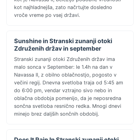
kot najhladnejša, zato načrtujte dosledno
vroče vreme po vsej državi.
Sunshine in Stranski zunanji otoki
Združenih držav in september
Stranski zunanji otoki Združenih držav ima
malo sonca v September: le 1.4h na dan v
Navassa II, z obilno oblačnostjo, pogosto v
večini regij. Dnevna svetloba traja od 5:45 am
do 6:00 pm, vendar vztrajno sivo nebo in
oblačna obdobja pomenijo, da je neposredna
sončna svetloba resnično redka. Mnogi dnevi
minejo brez daljših sončnih obdobij.
Does It Rain In Stranski zunanji otoki