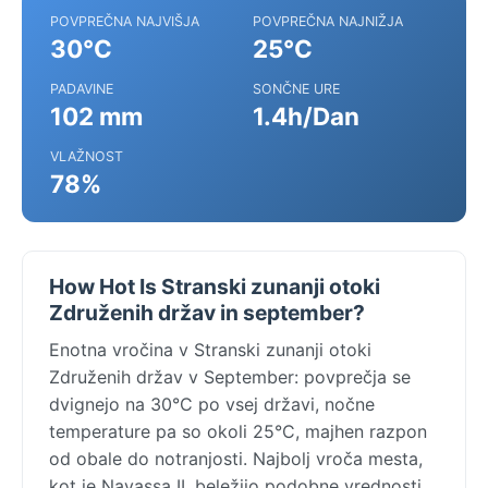
POVPREČNA NAJVIŠJA
POVPREČNA NAJNIŽJA
30°C
25°C
PADAVINE
SONČNE URE
102 mm
1.4h/Dan
VLAŽNOST
78%
How Hot Is Stranski zunanji otoki
Združenih držav in september?
Enotna vročina v Stranski zunanji otoki
Združenih držav v September: povprečja se
dvignejo na 30°C po vsej državi, nočne
temperature pa so okoli 25°C, majhen razpon
od obale do notranjosti. Najbolj vroča mesta,
kot je Navassa II, beležijo podobne vrednosti