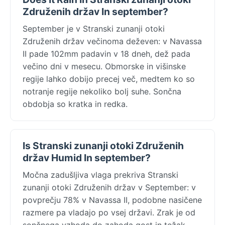
Združenih držav In september?
September je v Stranski zunanji otoki
Združenih držav večinoma deževen: v Navassa
II pade 102mm padavin v 18 dneh, dež pada
večino dni v mesecu. Obmorske in višinske
regije lahko dobijo precej več, medtem ko so
notranje regije nekoliko bolj suhe. Sončna
obdobja so kratka in redka.
Is Stranski zunanji otoki Združenih
držav Humid In september?
Močna zadušljiva vlaga prekriva Stranski
zunanji otoki Združenih držav v September: v
povprečju 78% v Navassa II, podobne nasičene
razmere pa vladajo po vsej državi. Zrak je od
sončnega vzhoda do zahoda gost in težak,