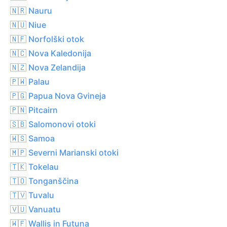
🇳🇷 Nauru
🇳🇺 Niue
🇳🇫 Norfolški otok
🇳🇨 Nova Kaledonija
🇳🇿 Nova Zelandija
🇵🇼 Palau
🇵🇬 Papua Nova Gvineja
🇵🇳 Pitcairn
🇸🇧 Salomonovi otoki
🇼🇸 Samoa
🇲🇵 Severni Marianski otoki
🇹🇰 Tokelau
🇹🇴 Tonganščina
🇹🇻 Tuvalu
🇻🇺 Vanuatu
🇼🇫 Wallis in Futuna