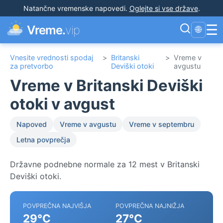
Natančne vremenske napovedi
.
Oglejte si vse države
.
☰
Vreme.
vip
🌐
Vnesite vrednosti spodaj
>
Britanski
>
Vreme v
za pretvorbo
Deviški otoki
avgustu
Vreme v Britanski Deviški
otoki v avgust
Napoved
Vreme v avgustu
Vreme v septembru
Letna povprečja
Državne podnebne normale za 12 mest v Britanski
Deviški otoki.
POVPREČNA NAJVIŠJA
POVPREČNA NAJNIŽJA
29°C
27°C