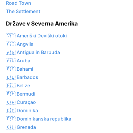
Road Town
The Settlement
Države v Severna Amerika
🇻🇮 Ameriški Deviški otoki
🇦🇮 Angvila
🇦🇬 Antigua in Barbuda
🇦🇼 Aruba
🇧🇸 Bahami
🇧🇧 Barbados
🇧🇿 Belize
🇧🇲 Bermudi
🇨🇼 Curaçao
🇩🇲 Dominika
🇩🇴 Dominikanska republika
🇬🇩 Grenada