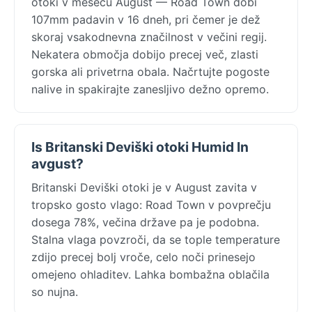
otoki v mesecu August — Road Town dobi
107mm padavin v 16 dneh, pri čemer je dež
skoraj vsakodnevna značilnost v večini regij.
Nekatera območja dobijo precej več, zlasti
gorska ali privetrna obala. Načrtujte pogoste
nalive in spakirajte zanesljivo dežno opremo.
Is Britanski Deviški otoki Humid In
avgust?
Britanski Deviški otoki je v August zavita v
tropsko gosto vlago: Road Town v povprečju
dosega 78%, večina države pa je podobna.
Stalna vlaga povzroči, da se tople temperature
zdijo precej bolj vroče, celo noči prinesejo
omejeno ohladitev. Lahka bombažna oblačila
so nujna.