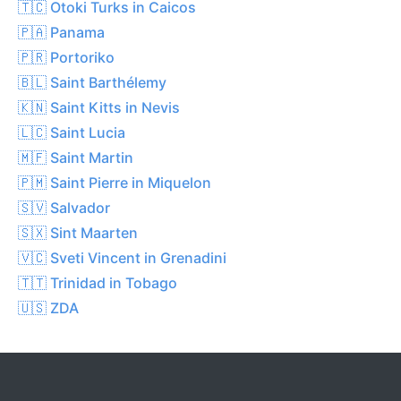
🇹🇨 Otoki Turks in Caicos
🇵🇦 Panama
🇵🇷 Portoriko
🇧🇱 Saint Barthélemy
🇰🇳 Saint Kitts in Nevis
🇱🇨 Saint Lucia
🇲🇫 Saint Martin
🇵🇲 Saint Pierre in Miquelon
🇸🇻 Salvador
🇸🇽 Sint Maarten
🇻🇨 Sveti Vincent in Grenadini
🇹🇹 Trinidad in Tobago
🇺🇸 ZDA