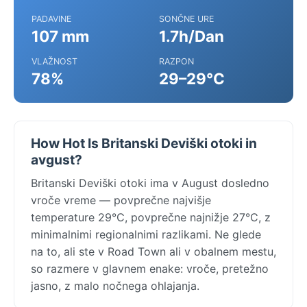
PADAVINE
SONČNE URE
107 mm
1.7h/Dan
VLAŽNOST
RAZPON
78%
29–29°C
How Hot Is Britanski Deviški otoki in
avgust?
Britanski Deviški otoki ima v August dosledno
vroče vreme — povprečne najvišje
temperature 29°C, povprečne najnižje 27°C, z
minimalnimi regionalnimi razlikami. Ne glede
na to, ali ste v Road Town ali v obalnem mestu,
so razmere v glavnem enake: vroče, pretežno
jasno, z malo nočnega ohlajanja.