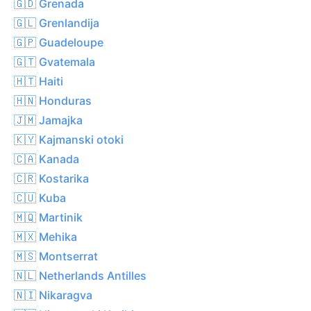
🇬🇩 Grenada
🇬🇱 Grenlandija
🇬🇵 Guadeloupe
🇬🇹 Gvatemala
🇭🇹 Haiti
🇭🇳 Honduras
🇯🇲 Jamajka
🇰🇾 Kajmanski otoki
🇨🇦 Kanada
🇨🇷 Kostarika
🇨🇺 Kuba
🇲🇶 Martinik
🇲🇽 Mehika
🇲🇸 Montserrat
🇳🇱 Netherlands Antilles
🇳🇮 Nikaragva