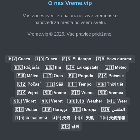
O nas Vreme.vip
Vaš zanesljiv vir za natančne, žive vremenske
napovedi za mesta po vsem svetu.
Vreme.vip © 2026. Vse pravice pridržane.
🇲🇾
🇮🇩
🇪🇸
🇹🇷
Cuaca
Cuaca
El tiempo
Hava durumu
🇭🇺
🇪🇪
🇱🇻
🇮🇹
Időjárás
Ilm
Laikapstākļi
Meteo
🇫🇷
🇱🇹
🇵🇱
🇸🇰
Météo
Oras
Pogoda
Počasie
🇨🇿
🇫🇮
🇵🇹
🇻🇳
Počasí
Sää
Tempo
Thời tiết
🇩🇰
🇷🇸
🇸🇮
🇷🇴
Vejret
Vreme
Vreme
Vremea
🇸🇪
🇳🇴
🇬🇧🇺🇸
🇳🇱
Vädret
Været
Weather
Weer
🇩🇪
🇺🇦
🇷🇺
🇸🇦
Wetter
Погода
Погода
الطقس
🇹🇭
🇯🇵
🇭🇰
🇹🇼
สภาพอากาศ
天気
天氣
天氣預報
🇰🇷
날씨