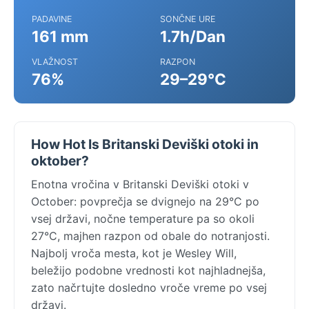
PADAVINE
SONČNE URE
161 mm
1.7h/Dan
VLAŽNOST
RAZPON
76%
29–29°C
How Hot Is Britanski Deviški otoki in
oktober?
Enotna vročina v Britanski Deviški otoki v
October: povprečja se dvignejo na 29°C po
vsej državi, nočne temperature pa so okoli
27°C, majhen razpon od obale do notranjosti.
Najbolj vroča mesta, kot je Wesley Will,
beležijo podobne vrednosti kot najhladnejša,
zato načrtujte dosledno vroče vreme po vsej
državi.