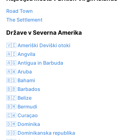
Road Town
The Settlement
Države v Severna Amerika
🇻🇮 Ameriški Deviški otoki
🇦🇮 Angvila
🇦🇬 Antigua in Barbuda
🇦🇼 Aruba
🇧🇸 Bahami
🇧🇧 Barbados
🇧🇿 Belize
🇧🇲 Bermudi
🇨🇼 Curaçao
🇩🇲 Dominika
🇩🇴 Dominikanska republika