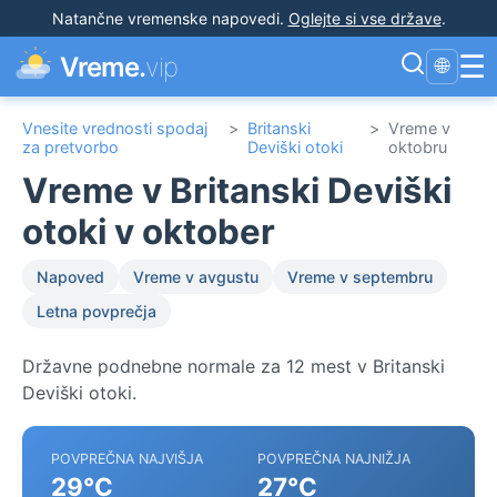
Natančne vremenske napovedi
.
Oglejte si vse države
.
☰
Vreme.
vip
🌐
Vnesite vrednosti spodaj
>
Britanski
>
Vreme v
za pretvorbo
Deviški otoki
oktobru
Vreme v Britanski Deviški
otoki v oktober
Napoved
Vreme v avgustu
Vreme v septembru
Letna povprečja
Državne podnebne normale za 12 mest v Britanski
Deviški otoki.
POVPREČNA NAJVIŠJA
POVPREČNA NAJNIŽJA
29°C
27°C