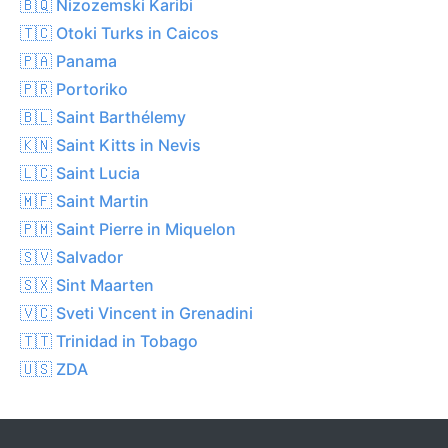
🇧🇶 Nizozemski Karibi
🇹🇨 Otoki Turks in Caicos
🇵🇦 Panama
🇵🇷 Portoriko
🇧🇱 Saint Barthélemy
🇰🇳 Saint Kitts in Nevis
🇱🇨 Saint Lucia
🇲🇫 Saint Martin
🇵🇲 Saint Pierre in Miquelon
🇸🇻 Salvador
🇸🇽 Sint Maarten
🇻🇨 Sveti Vincent in Grenadini
🇹🇹 Trinidad in Tobago
🇺🇸 ZDA