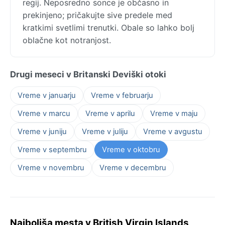
regij. Neposredno sonce je občasno in
prekinjeno; pričakujte sive predele med
kratkimi svetlimi trenutki. Obale so lahko bolj
oblačne kot notranjost.
Drugi meseci v Britanski Deviški otoki
Vreme v januarju
Vreme v februarju
Vreme v marcu
Vreme v aprilu
Vreme v maju
Vreme v juniju
Vreme v juliju
Vreme v avgustu
Vreme v septembru
Vreme v oktobru
Vreme v novembru
Vreme v decembru
Najboljša mesta v British Virgin Islands