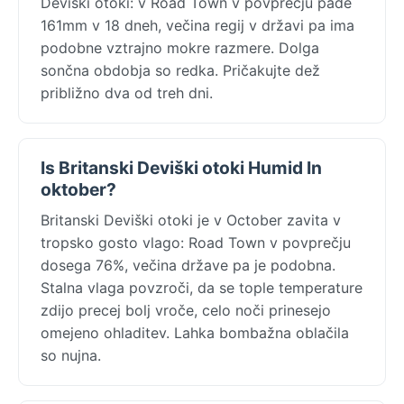
Deviški otoki: v Road Town v povprečju pade
161mm v 18 dneh, večina regij v državi pa ima
podobne vztrajno mokre razmere. Dolga
sončna obdobja so redka. Pričakujte dež
približno dva od treh dni.
Is Britanski Deviški otoki Humid In
oktober?
Britanski Deviški otoki je v October zavita v
tropsko gosto vlago: Road Town v povprečju
dosega 76%, večina države pa je podobna.
Stalna vlaga povzroči, da se tople temperature
zdijo precej bolj vroče, celo noči prinesejo
omejeno ohladitev. Lahka bombažna oblačila
so nujna.