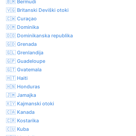
🇧🇲 Bermudi
🇻🇬 Britanski Deviški otoki
🇨🇼 Curaçao
🇩🇲 Dominika
🇩🇴 Dominikanska republika
🇬🇩 Grenada
🇬🇱 Grenlandija
🇬🇵 Guadeloupe
🇬🇹 Gvatemala
🇭🇹 Haiti
🇭🇳 Honduras
🇯🇲 Jamajka
🇰🇾 Kajmanski otoki
🇨🇦 Kanada
🇨🇷 Kostarika
🇨🇺 Kuba