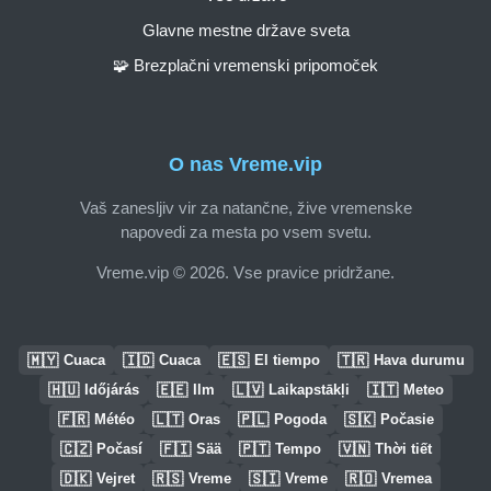
Glavne mestne države sveta
🧩 Brezplačni vremenski pripomoček
O nas Vreme.vip
Vaš zanesljiv vir za natančne, žive vremenske
napovedi za mesta po vsem svetu.
Vreme.vip © 2026. Vse pravice pridržane.
🇲🇾
🇮🇩
🇪🇸
🇹🇷
Cuaca
Cuaca
El tiempo
Hava durumu
🇭🇺
🇪🇪
🇱🇻
🇮🇹
Időjárás
Ilm
Laikapstākļi
Meteo
🇫🇷
🇱🇹
🇵🇱
🇸🇰
Météo
Oras
Pogoda
Počasie
🇨🇿
🇫🇮
🇵🇹
🇻🇳
Počasí
Sää
Tempo
Thời tiết
🇩🇰
🇷🇸
🇸🇮
🇷🇴
Vejret
Vreme
Vreme
Vremea