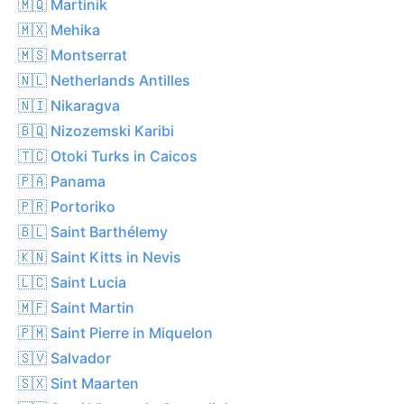
🇲🇶 Martinik
🇲🇽 Mehika
🇲🇸 Montserrat
🇳🇱 Netherlands Antilles
🇳🇮 Nikaragva
🇧🇶 Nizozemski Karibi
🇹🇨 Otoki Turks in Caicos
🇵🇦 Panama
🇵🇷 Portoriko
🇧🇱 Saint Barthélemy
🇰🇳 Saint Kitts in Nevis
🇱🇨 Saint Lucia
🇲🇫 Saint Martin
🇵🇲 Saint Pierre in Miquelon
🇸🇻 Salvador
🇸🇽 Sint Maarten