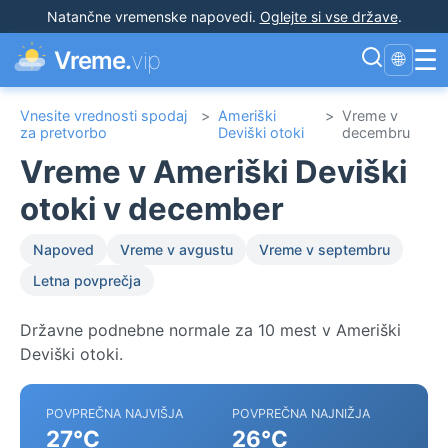
Natančne vremenske napovedi
.
Oglejte si vse države
.
☰
Vreme.
vip
🌐
Vnesite vrednosti spodaj
>
Ameriški
>
Vreme v
za pretvorbo
Deviški otoki
decembru
Vreme v Ameriški Deviški
otoki v december
Napoved
Vreme v avgustu
Vreme v septembru
Letna povprečja
Državne podnebne normale za 10 mest v Ameriški
Deviški otoki.
POVPREČNA NAJVIŠJA
POVPREČNA NAJNIŽJA
27°C
26°C