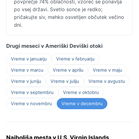
povprečje 74% oblačnosti, vzorec se ponavlja
po vsej državi. Svetlo sonce je redko;
pričakujte siv, mehko osvetljen občutek večino
dni.
Drugi meseci v Ameriški Deviški otoki
Vreme v januarju
Vreme v februarju
Vreme v marcu
Vreme v aprilu
Vreme v maju
Vreme v juniju
Vreme v juliju
Vreme v avgustu
Vreme v septembru
Vreme v oktobru
Vreme v novembru
Vreme v decembru
Najboljša mesta v U.S. Virgin Islands