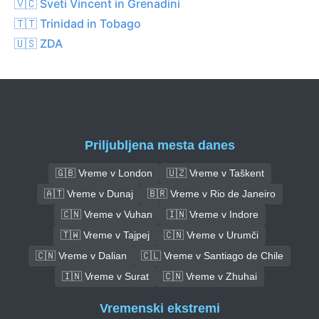
🇻🇨 Sveti Vincent in Grenadini
🇹🇹 Trinidad in Tobago
🇺🇸 ZDA
Priljubljena mesta danes
🇬🇧 Vreme v London
🇺🇿 Vreme v Taškent
🇦🇹 Vreme v Dunaj
🇧🇷 Vreme v Rio de Janeiro
🇨🇳 Vreme v Vuhan
🇮🇳 Vreme v Indore
🇹🇼 Vreme v Tajpej
🇨🇳 Vreme v Urumči
🇨🇳 Vreme v Dalian
🇨🇱 Vreme v Santiago de Chile
🇮🇳 Vreme v Surat
🇨🇳 Vreme v Zhuhai
Vremenski ekstremi