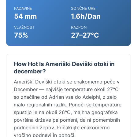
PADAVINE
SONČNE URE
54 mm
1.6h/Dan
VLAŽNOST
RAZPON
75%
27–27°C
How Hot Is Ameriški Deviški otoki in
december?
Ameriški Deviški otoki se enakomerno peče v
December — najvišje temperature okoli 27°C
so značilne od Adrian vse do Adelphi, z zelo
malo regionalnih razlik. Ponoči se temperature
spustijo le na okoli 26°C, majhna geografska
površina države pa pomeni, da ni pomembnih
podnebnih žepov. Pričakujte enakomerno
vročino podnevi in ponoči.