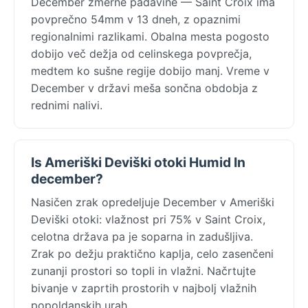
December zmerne padavine — Saint Croix ima
povprečno 54mm v 13 dneh, z opaznimi
regionalnimi razlikami. Obalna mesta pogosto
dobijo več dežja od celinskega povprečja,
medtem ko sušne regije dobijo manj. Vreme v
December v državi meša sončna obdobja z
rednimi nalivi.
Is Ameriški Deviški otoki Humid In
december?
Nasičen zrak opredeljuje December v Ameriški
Deviški otoki: vlažnost pri 75% v Saint Croix,
celotna država pa je soparna in zadušljiva.
Zrak po dežju praktično kaplja, celo zasenčeni
zunanji prostori so topli in vlažni. Načrtujte
bivanje v zaprtih prostorih v najbolj vlažnih
popoldanskih urah.