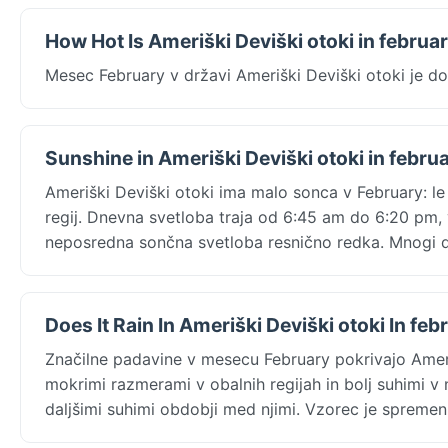
How Hot Is Ameriški Deviški otoki in februa
Mesec February v državi Ameriški Deviški otoki je do
Sunshine in Ameriški Deviški otoki in febru
Ameriški Deviški otoki ima malo sonca v February: le 
regij. Dnevna svetloba traja od 6:45 am do 6:20 pm,
neposredna sončna svetloba resnično redka. Mnogi dn
Does It Rain In Ameriški Deviški otoki In feb
Značilne padavine v mesecu February pokrivajo Ameriš
mokrimi razmerami v obalnih regijah in bolj suhimi v n
daljšimi suhimi obdobji med njimi. Vzorec je spremenlji