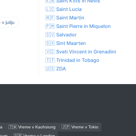
🇰🇳 Saint Kitts in Nevis
🇱🇨 Saint Lucia
🇲🇫 Saint Martin
v juliju
🇵🇲 Saint Pierre in Miquelon
🇸🇻 Salvador
🇸🇽 Sint Maarten
🇻🇨 Sveti Vincent in Grenadini
🇹🇹 Trinidad in Tobago
🇺🇸 ZDA
ba
🇹🇼 Vreme v Kaohsiung
🇯🇵 Vreme v Tokio
toum
🇬🇧 Vreme v London