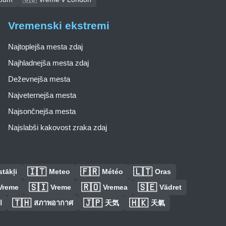
Vremenski ekstremi
Najtoplejša mesta zdaj
Najhladnejša mesta zdaj
Deževnejša mesta
Najveternejša mesta
Najsončnejša mesta
Najslabši kakovost zraka zdaj
🇮🇹
🇫🇷
🇱🇹
tākļi
Meteo
Météo
Oras
🇸🇮
🇷🇴
🇸🇪
Vreme
Vreme
Vremea
Vädret
🇹🇭
🇯🇵
🇭🇰
ا
สภาพอากาศ
天気
天氣