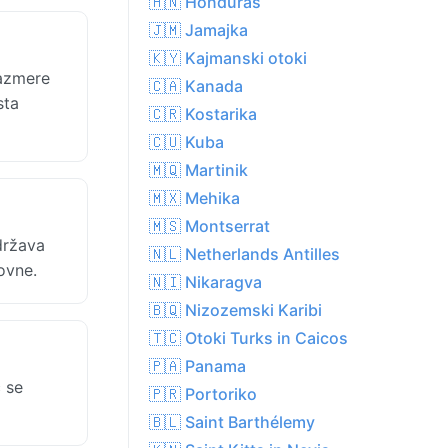
🇭🇳 Honduras
🇯🇲 Jamajka
🇰🇾 Kajmanski otoki
razmere
🇨🇦 Kanada
sta
🇨🇷 Kostarika
🇨🇺 Kuba
🇲🇶 Martinik
🇲🇽 Mehika
🇲🇸 Montserrat
država
🇳🇱 Netherlands Antilles
ovne.
🇳🇮 Nikaragva
🇧🇶 Nizozemski Karibi
🇹🇨 Otoki Turks in Caicos
🇵🇦 Panama
 se
🇵🇷 Portoriko
🇧🇱 Saint Barthélemy