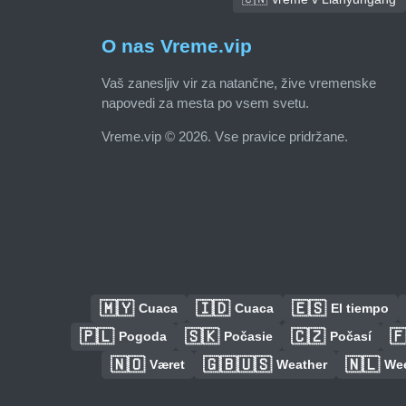
O nas Vreme.vip
Vaš zanesljiv vir za natančne, žive vremenske
napovedi za mesta po vsem svetu.
Vreme.vip © 2026. Vse pravice pridržane.
🇲🇾
🇮🇩
🇪🇸
Cuaca
Cuaca
El tiempo
🇵🇱
🇸🇰
🇨🇿

Pogoda
Počasie
Počasí
🇳🇴
🇬🇧🇺🇸
🇳🇱
Været
Weather
We