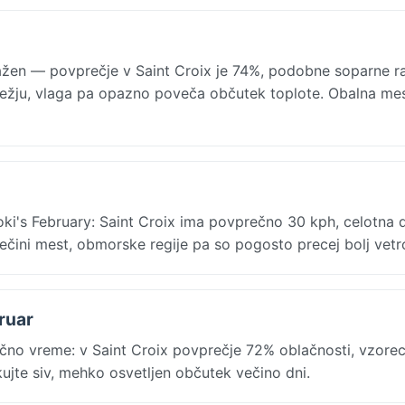
vlažen — povprečje v Saint Croix je 74%, podobne soparne 
po dežju, vlaga pa opazno poveča občutek toplote. Obalna me
oki's February: Saint Croix ima povprečno 30 kph, celotna 
ečini mest, obmorske regije pa so pogosto precej bolj vetr
bruar
čno vreme: v Saint Croix povprečje 72% oblačnosti, vzorec
kujte siv, mehko osvetljen občutek večino dni.