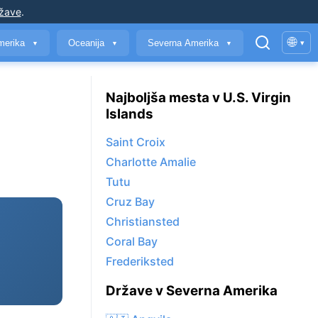
ržave
.
🌐
merika
Oceanija
Severna Amerika
▾
▼
▼
▼
Najboljša mesta v U.S. Virgin
Islands
Saint Croix
Charlotte Amalie
Tutu
Cruz Bay
Christiansted
Coral Bay
Frederiksted
Države v Severna Amerika