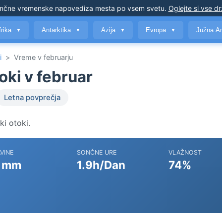
nčne vremenske napovedi
za mesta po vsem svetu
.
Oglejte si vse d
frika
Antarktika
Azija
Evropa
Južna A
▼
▼
▼
▼
i
>
Vreme v februarju
oki v februar
Letna povprečja
i otoki.
VINE
SONČNE URE
VLAŽNOST
 mm
1.9h/Dan
74%