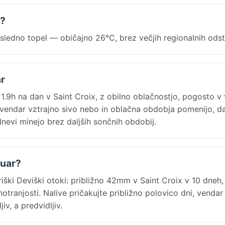
r?
sledno topel — običajno 26°C, brez večjih regionalnih odst
ar
1.9h na dan v Saint Croix, z obilno oblačnostjo, pogosto v 
 vendar vztrajno sivo nebo in oblačna obdobja pomenijo, da
evi minejo brez daljših sončnih obdobij.
ruar?
ki Deviški otoki: približno 42mm v Saint Croix v 10 dneh, 
otranjosti. Nalive pričakujte približno polovico dni, vendar
v, a predvidljiv.