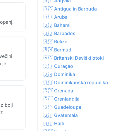
🇦🇮 Angvila
🇦🇬 Antigua in Barbuda
🇦🇼 Aruba
opanj.
🇧🇸 Bahami
🇧🇧 Barbados
🇧🇿 Belize
🇧🇲 Bermudi
večini
🇻🇬 Britanski Deviški otoki
 je
🇨🇼 Curaçao
🇩🇲 Dominika
🇩🇴 Dominikanska republika
🇬🇩 Grenada
🇬🇱 Grenlandija
z bolj
🇬🇵 Guadeloupe
 z
🇬🇹 Gvatemala
🇭🇹 Haiti