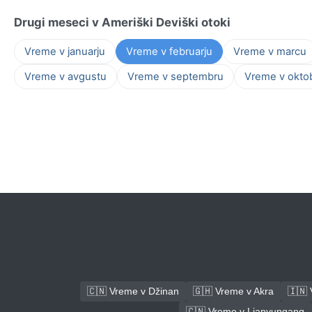
Drugi meseci v Ameriški Deviški otoki
Vreme v januarju
Vreme v februarju
Vreme v marcu
Vreme v avgustu
Vreme v septembru
Vreme v okto
🇨🇳 Vreme v Džinan
🇬🇭 Vreme v Akra
🇮🇳
🇨🇳 Vreme v Lianyungang