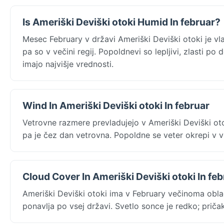
Is Ameriški Deviški otoki Humid In februar?
Mesec February v državi Ameriški Deviški otoki je 
pa so v večini regij. Popoldnevi so lepljivi, zlasti 
imajo najvišje vrednosti.
Wind In Ameriški Deviški otoki In februar
Vetrovne razmere prevladujejo v Ameriški Deviški ot
pa je čez dan vetrovna. Popoldne se veter okrepi v v
Cloud Cover In Ameriški Deviški otoki In fe
Ameriški Deviški otoki ima v February večinoma obla
ponavlja po vsej državi. Svetlo sonce je redko; priča