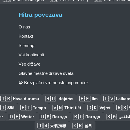
Hitra povezava
O nas
Kontakt
Sitemap
Vsi kontinenti
Vse države
Glavne mestne države sveta
🧩 Brezplačni vremenski pripomoček
🇹🇷
🇭🇺
🇪🇪
🇱🇻
Hava durumu
Időjárás
Ilm
Laikaps
🇮
🇵🇹
🇻🇳
🇩🇰
🇷🇸
Sää
Tempo
Thời tiết
Vejret
🇩🇪
🇺🇦
🇷🇺
🇸🇦
er
Wetter
Погода
Погода
الطق
🇹🇼
🇰🇷
天氣預報
날씨