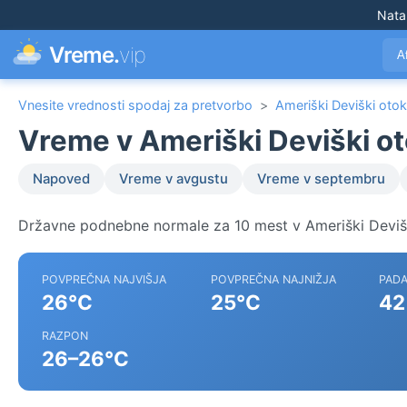
Nata
Vreme.
vip
A
Vnesite vrednosti spodaj za pretvorbo
>
Ameriški Deviški otok
Vreme v Ameriški Deviški ot
Napoved
Vreme v avgustu
Vreme v septembru
Državne podnebne normale za 10 mest v Ameriški Devišk
POVPREČNA NAJVIŠJA
POVPREČNA NAJNIŽJA
PADA
26°C
25°C
42
RAZPON
26–26°C