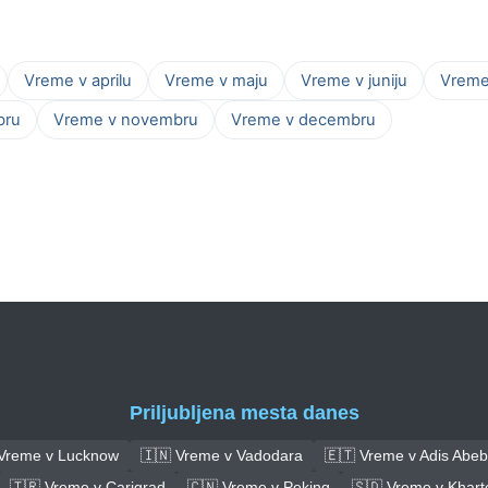
Vreme v aprilu
Vreme v maju
Vreme v juniju
Vreme 
bru
Vreme v novembru
Vreme v decembru
Priljubljena mesta danes
 Vreme v Lucknow
🇮🇳 Vreme v Vadodara
🇪🇹 Vreme v Adis Abe
🇹🇷 Vreme v Carigrad
🇨🇳 Vreme v Peking
🇸🇩 Vreme v Khar