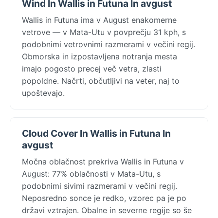
Wind In Wallis in Futuna In avgust
Wallis in Futuna ima v August enakomerne
vetrove — v Mata-Utu v povprečju 31 kph, s
podobnimi vetrovnimi razmerami v večini regij.
Obmorska in izpostavljena notranja mesta
imajo pogosto precej več vetra, zlasti
popoldne. Načrti, občutljivi na veter, naj to
upoštevajo.
Cloud Cover In Wallis in Futuna In
avgust
Močna oblačnost prekriva Wallis in Futuna v
August: 77% oblačnosti v Mata-Utu, s
podobnimi sivimi razmerami v večini regij.
Neposredno sonce je redko, vzorec pa je po
državi vztrajen. Obalne in severne regije so še