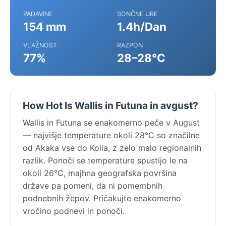
PADAVINE
SONČNE URE
154 mm
1.4h/Dan
VLAŽNOST
RAZPON
77%
28–28°C
How Hot Is Wallis in Futuna in avgust?
Wallis in Futuna se enakomerno peče v August
— najvišje temperature okoli 28°C so značilne
od Akaka vse do Kolia, z zelo malo regionalnih
razlik. Ponoči se temperature spustijo le na
okoli 26°C, majhna geografska površina
države pa pomeni, da ni pomembnih
podnebnih žepov. Pričakujte enakomerno
vročino podnevi in ponoči.