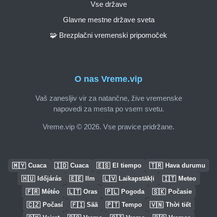
Vse države
Glavne mestne države sveta
🧩 Brezplačni vremenski pripomoček
O nas Vreme.vip
Vaš zanesljiv vir za natančne, žive vremenske
napovedi za mesta po vsem svetu.
Vreme.vip © 2026. Vse pravice pridržane.
🇲🇾
🇮🇩
🇪🇸
🇹🇷
Cuaca
Cuaca
El tiempo
Hava durumu
🇭🇺
🇪🇪
🇱🇻
🇮🇹
Időjárás
Ilm
Laikapstākļi
Meteo
🇫🇷
🇱🇹
🇵🇱
🇸🇰
Météo
Oras
Pogoda
Počasie
🇨🇿
🇫🇮
🇵🇹
🇻🇳
Počasí
Sää
Tempo
Thời tiết