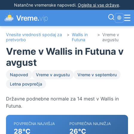
Natančne vremenske napovedi
.
Oglejte si vse države
.
☰
Vreme.
vip
🌐
Vnesite vrednosti spodaj za
>
Wallis in
>
Vreme v
pretvorbo
Futuna
avgustu
Vreme v Wallis in Futuna v
avgust
Napoved
Vreme v avgustu
Vreme v septembru
Letna povprečja
Državne podnebne normale za 14 mest v Wallis in
Futuna.
POVPREČNA NAJVIŠJA
POVPREČNA NAJNIŽJA
28°C
26°C