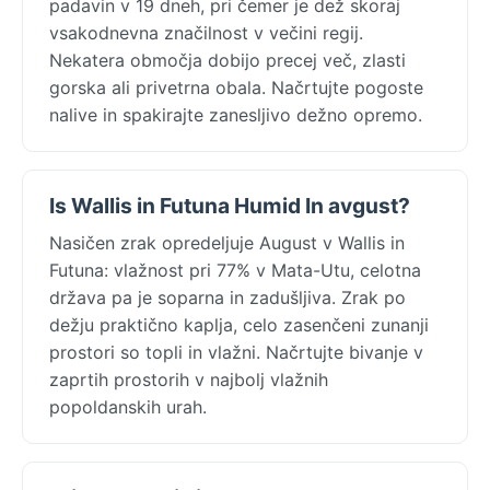
padavin v 19 dneh, pri čemer je dež skoraj
vsakodnevna značilnost v večini regij.
Nekatera območja dobijo precej več, zlasti
gorska ali privetrna obala. Načrtujte pogoste
nalive in spakirajte zanesljivo dežno opremo.
Is Wallis in Futuna Humid In avgust?
Nasičen zrak opredeljuje August v Wallis in
Futuna: vlažnost pri 77% v Mata-Utu, celotna
država pa je soparna in zadušljiva. Zrak po
dežju praktično kaplja, celo zasenčeni zunanji
prostori so topli in vlažni. Načrtujte bivanje v
zaprtih prostorih v najbolj vlažnih
popoldanskih urah.