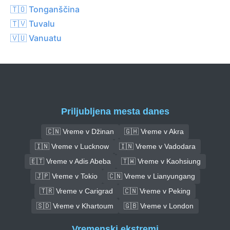
🇹🇴 Tonganščina
🇹🇻 Tuvalu
🇻🇺 Vanuatu
Priljubljena mesta danes
🇨🇳 Vreme v Džinan
🇬🇭 Vreme v Akra
🇮🇳 Vreme v Lucknow
🇮🇳 Vreme v Vadodara
🇪🇹 Vreme v Adis Abeba
🇹🇼 Vreme v Kaohsiung
🇯🇵 Vreme v Tokio
🇨🇳 Vreme v Lianyungang
🇹🇷 Vreme v Carigrad
🇨🇳 Vreme v Peking
🇸🇩 Vreme v Khartoum
🇬🇧 Vreme v London
Vremenski ekstremi