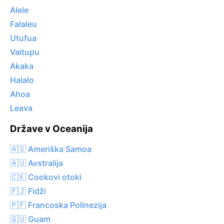
Alele
Falaleu
Utufua
Vaitupu
Akaka
Halalo
Ahoa
Leava
Države v Oceanija
🇦🇸 Ameriška Samoa
🇦🇺 Avstralija
🇨🇰 Cookovi otoki
🇫🇯 Fidži
🇵🇫 Francoska Polinezija
🇬🇺 Guam