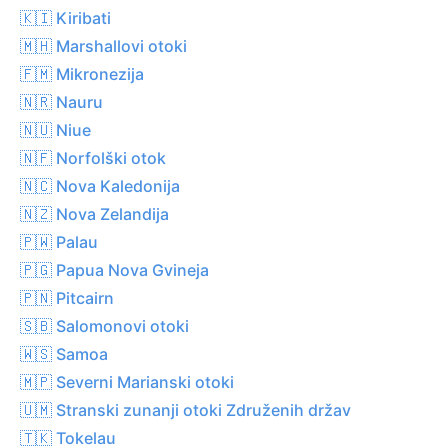
🇰🇮 Kiribati
🇲🇭 Marshallovi otoki
🇫🇲 Mikronezija
🇳🇷 Nauru
🇳🇺 Niue
🇳🇫 Norfolški otok
🇳🇨 Nova Kaledonija
🇳🇿 Nova Zelandija
🇵🇼 Palau
🇵🇬 Papua Nova Gvineja
🇵🇳 Pitcairn
🇸🇧 Salomonovi otoki
🇼🇸 Samoa
🇲🇵 Severni Marianski otoki
🇺🇲 Stranski zunanji otoki Združenih držav
🇹🇰 Tokelau