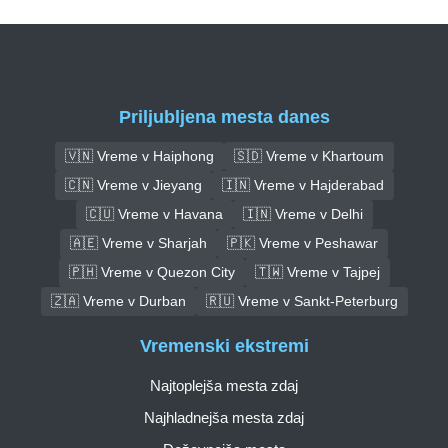
Priljubljena mesta danes
🇻🇳 Vreme v Haiphong
🇸🇩 Vreme v Khartoum
🇨🇳 Vreme v Jieyang
🇮🇳 Vreme v Hajderabad
🇨🇺 Vreme v Havana
🇮🇳 Vreme v Delhi
🇦🇪 Vreme v Sharjah
🇵🇰 Vreme v Peshawar
🇵🇭 Vreme v Quezon City
🇹🇼 Vreme v Tajpej
🇿🇦 Vreme v Durban
🇷🇺 Vreme v Sankt-Peterburg
Vremenski ekstremi
Najtoplejša mesta zdaj
Najhladnejša mesta zdaj