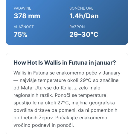
PADAVINE
SONČNE URE
378 mm
1.4h/Dan
VLAŽNOST
RAZPON
75%
29–30°C
How Hot Is Wallis in Futuna in januar?
Wallis in Futuna se enakomerno peče v January
— najvišje temperature okoli 29°C so značilne
od Mata-Utu vse do Kolia, z zelo malo
regionalnih razlik. Ponoči se temperature
spustijo le na okoli 27°C, majhna geografska
površina države pa pomeni, da ni pomembnih
podnebnih žepov. Pričakujte enakomerno
vročino podnevi in ponoči.