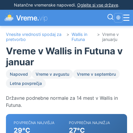
Natančne vremenske napovedi
.
Oglejte si vse države
.
☰
Vreme.
vip
🌐
Vnesite vrednosti spodaj za
>
Wallis in
>
Vreme v
pretvorbo
Futuna
januarju
Vreme v Wallis in Futuna v
januar
Napoved
Vreme v avgustu
Vreme v septembru
Letna povprečja
Državne podnebne normale za 14 mest v Wallis in
Futuna.
POVPREČNA NAJVIŠJA
POVPREČNA NAJNIŽJA
29°C
27°C