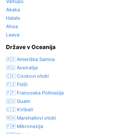
Vaitupu
Akaka
Halalo
Ahoa
Leava
Države v Oceanija
🇦🇸 Ameriška Samoa
🇦🇺 Avstralija
🇨🇰 Cookovi otoki
🇫🇯 Fidži
🇵🇫 Francoska Polinezija
🇬🇺 Guam
🇰🇮 Kiribati
🇲🇭 Marshallovi otoki
🇫🇲 Mikronezija