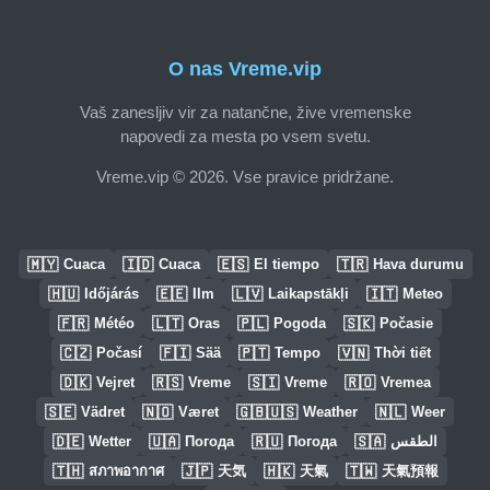
O nas Vreme.vip
Vaš zanesljiv vir za natančne, žive vremenske
napovedi za mesta po vsem svetu.
Vreme.vip © 2026. Vse pravice pridržane.
🇲🇾
🇮🇩
🇪🇸
🇹🇷
Cuaca
Cuaca
El tiempo
Hava durumu
🇭🇺
🇪🇪
🇱🇻
🇮🇹
Időjárás
Ilm
Laikapstākļi
Meteo
🇫🇷
🇱🇹
🇵🇱
🇸🇰
Météo
Oras
Pogoda
Počasie
🇨🇿
🇫🇮
🇵🇹
🇻🇳
Počasí
Sää
Tempo
Thời tiết
🇩🇰
🇷🇸
🇸🇮
🇷🇴
Vejret
Vreme
Vreme
Vremea
🇸🇪
🇳🇴
🇬🇧🇺🇸
🇳🇱
Vädret
Været
Weather
Weer
🇩🇪
🇺🇦
🇷🇺
🇸🇦
Wetter
Погода
Погода
الطقس
🇹🇭
🇯🇵
🇭🇰
🇹🇼
สภาพอากาศ
天気
天氣
天氣預報