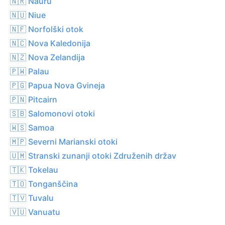
🇳🇷 Nauru
🇳🇺 Niue
🇳🇫 Norfolški otok
🇳🇨 Nova Kaledonija
🇳🇿 Nova Zelandija
🇵🇼 Palau
🇵🇬 Papua Nova Gvineja
🇵🇳 Pitcairn
🇸🇧 Salomonovi otoki
🇼🇸 Samoa
🇲🇵 Severni Marianski otoki
🇺🇲 Stranski zunanji otoki Združenih držav
🇹🇰 Tokelau
🇹🇴 Tonganščina
🇹🇻 Tuvalu
🇻🇺 Vanuatu