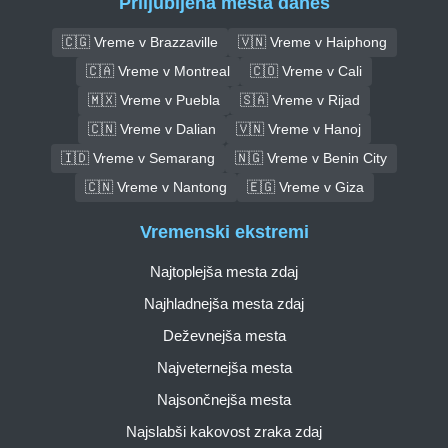
Priljubljena mesta danes
🇨🇬 Vreme v Brazzaville
🇻🇳 Vreme v Haiphong
🇨🇦 Vreme v Montreal
🇨🇴 Vreme v Cali
🇲🇽 Vreme v Puebla
🇸🇦 Vreme v Rijad
🇨🇳 Vreme v Dalian
🇻🇳 Vreme v Hanoj
🇮🇩 Vreme v Semarang
🇳🇬 Vreme v Benin City
🇨🇳 Vreme v Nantong
🇪🇬 Vreme v Giza
Vremenski ekstremi
Najtoplejša mesta zdaj
Najhladnejša mesta zdaj
Deževnejša mesta
Najveternejša mesta
Najsončnejša mesta
Najslabši kakovost zraka zdaj