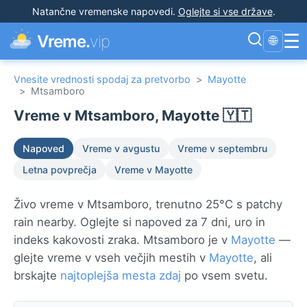
Natančne vremenske napovedi
.
Oglejte si vse države
.
☰
Vreme.
vip
🌐
Vnesite vrednosti spodaj za pretvorbo
>
Mayotte
>
Mtsamboro
Vreme v Mtsamboro, Mayotte 🇾🇹
Napoved
Vreme v avgustu
Vreme v septembru
Letna povprečja
Vreme v Mayotte
Živo vreme v Mtsamboro, trenutno 25°C s patchy
rain nearby. Oglejte si napoved za 7 dni, uro in
indeks kakovosti zraka. Mtsamboro je v
Mayotte
—
glejte vreme v vseh večjih mestih v
Mayotte
, ali
brskajte
najtoplejša mesta zdaj
po vsem svetu.