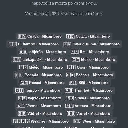
napovedi za mesta po vsem svetu.
Vreme.vip © 2026. Vse pravice pridržane.
🇲🇾
🇮🇩
Cuaca · Mtsamboro
Cuaca · Mtsamboro
🇪🇸
🇹🇷
El tiempo · Mtsamboro
Hava durumu · Mtsamboro
🇭🇺
🇪🇪
Időjárás · Mtsamboro
Ilm · Mtsamboro
🇱🇻
🇮🇹
Laikapstākļi · Mtsamboro
Meteo · Mtsamboro
🇫🇷
🇱🇹
Météo · Mtsamboro
Oras · Mtsamboro
🇵🇱
🇸🇰
Pogoda · Mtsamboro
Počasie · Mtsamboro
🇨🇿
🇫🇮
Počasí · Mtsamboro
Sää · Mtsamboro
🇵🇹
🇻🇳
Tempo · Mtsamboro
Thời tiết · Mtsamboro
🇩🇰
🇷🇸
Vejret · Mtsamboro
Vreme · Mtsamboro
🇸🇮
🇷🇴
Vreme · Mtsamboro
Vremea · Mtsamboro
🇸🇪
🇳🇴
Vädret · Mtsamboro
Været · Mtsamboro
🇬🇧🇺🇸
🇳🇱
Weather · Mtsamboro
Weer · Mtsamboro