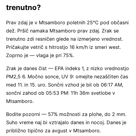
trenutno?
Prav zdaj je v Mtsamboro poletnih 25°C pod občasni
dež. Pršič namaka Mtsamboro prav zdaj. Zrak se
trenutno zdi resničen glede na izmerjeno vrednost.
Pričakujte vetrič s hitrostjo 16 km/h iz smeri west.
Zoprno je — vlaga je pri 75%.
Zrak je danes čist — EPA indeks 1, z nizko vrednostjo
PM2,5 6. Močno sonce, UV 9: omejite nezaščiten čas
med 11. in 15. uro. Sončni vzhod je bil ob 06:17 AM,
sončni zahod ob 05:53 PM: 11h 36m svetlobe v
Mtsamboro.
Bodite pozorni — 57% možnosti za plohe, do 2 mm.
Suho vreme naj bi vztrajalo danes in nocoj. Danes je
približno tipično za avgust v Mtsamboro.