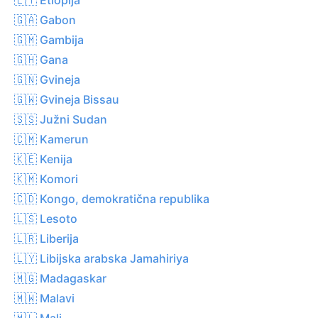
🇬🇦 Gabon
🇬🇲 Gambija
🇬🇭 Gana
🇬🇳 Gvineja
🇬🇼 Gvineja Bissau
🇸🇸 Južni Sudan
🇨🇲 Kamerun
🇰🇪 Kenija
🇰🇲 Komori
🇨🇩 Kongo, demokratična republika
🇱🇸 Lesoto
🇱🇷 Liberija
🇱🇾 Libijska arabska Jamahiriya
🇲🇬 Madagaskar
🇲🇼 Malavi
🇲🇱 Mali