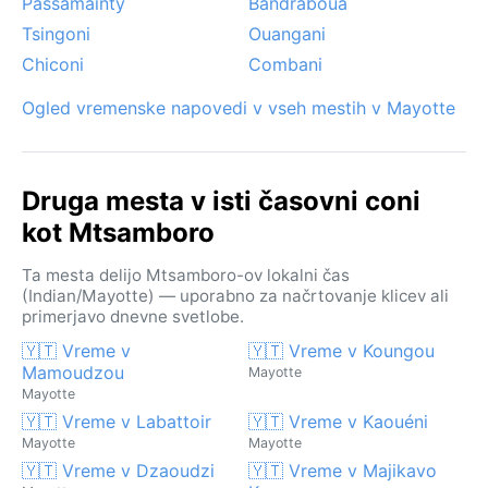
Passamainty
Bandraboua
Tsingoni
Ouangani
Chiconi
Combani
Ogled vremenske napovedi v vseh mestih v Mayotte
Druga mesta v isti časovni coni
kot Mtsamboro
Ta mesta delijo Mtsamboro-ov lokalni čas
(Indian/Mayotte) — uporabno za načrtovanje klicev ali
primerjavo dnevne svetlobe.
🇾🇹 Vreme v
🇾🇹 Vreme v Koungou
Mamoudzou
Mayotte
Mayotte
🇾🇹 Vreme v Labattoir
🇾🇹 Vreme v Kaouéni
Mayotte
Mayotte
🇾🇹 Vreme v Dzaoudzi
🇾🇹 Vreme v Majikavo