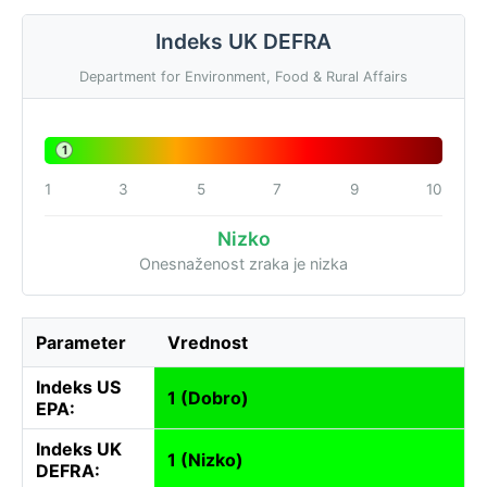
Indeks UK DEFRA
Department for Environment, Food & Rural Affairs
1
1
3
5
7
9
10
Nizko
Onesnaženost zraka je nizka
Parameter
Vrednost
Indeks US
1 (Dobro)
EPA:
Indeks UK
1 (Nizko)
DEFRA: