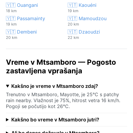
🇾🇹 Ouangani
🇾🇹 Kaouéni
18 km
19 km
🇾🇹 Passamainty
🇾🇹 Mamoudzou
19 km
20 km
🇾🇹 Dembeni
🇾🇹 Dzaoudzi
20 km
22 km
Vreme v Mtsamboro — Pogosto
zastavljena vprašanja
Kakšno je vreme v Mtsamboro zdaj?
Trenutno v Mtsamboro, Mayotte, je 25°C s patchy
rain nearby. Vlažnost je 75%, hitrost vetra 16 km/h.
Pogoji se počutijo kot 26°C.
Kakšno bo vreme v Mtsamboro jutri?
Ali bo danes deževalo v Mtsamboro?