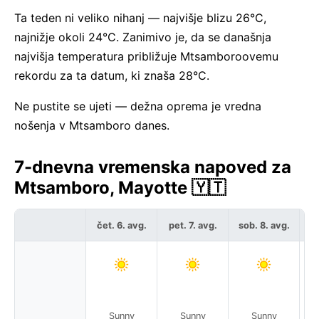
Ta teden ni veliko nihanj — najvišje blizu 26°C,
najnižje okoli 24°C. Zanimivo je, da se današnja
najvišja temperatura približuje Mtsamboroovemu
rekordu za ta datum, ki znaša 28°C.
Ne pustite se ujeti — dežna oprema je vredna
nošenja v Mtsamboro danes.
7-dnevna vremenska napoved za
Mtsamboro, Mayotte 🇾🇹
čet. 6. avg.
pet. 7. avg.
sob. 8. avg.
ne
Sunny
Sunny
Sunny