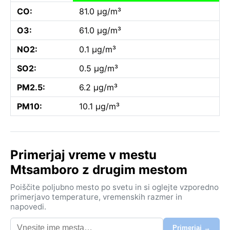
CO:
81.0 µg/m³
O3:
61.0 µg/m³
NO2:
0.1 µg/m³
SO2:
0.5 µg/m³
PM2.5:
6.2 µg/m³
PM10:
10.1 µg/m³
Primerjaj vreme v mestu
Mtsamboro z drugim mestom
Poiščite poljubno mesto po svetu in si oglejte vzporedno
primerjavo temperature, vremenskih razmer in
napovedi.
Primerjaj →