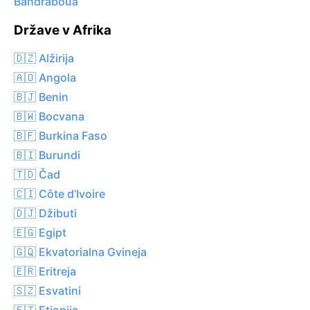
Bandraboua
Države v Afrika
🇩🇿 Alžirija
🇦🇴 Angola
🇧🇯 Benin
🇧🇼 Bocvana
🇧🇫 Burkina Faso
🇧🇮 Burundi
🇹🇩 Čad
🇨🇮 Côte d’Ivoire
🇩🇯 Džibuti
🇪🇬 Egipt
🇬🇶 Ekvatorialna Gvineja
🇪🇷 Eritreja
🇸🇿 Esvatini
🇪🇹 Etiopija