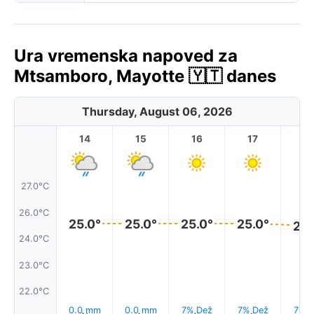
Ura vremenska napoved za
Mtsamboro, Mayotte 🇾🇹 danes
Thursday, August 06, 2026
14
15
16
17
1
27.0°C
26.0°C
25.0°
25.0°
25.0°
25.0°
25.
24.0°C
23.0°C
22.0°C
0.0 mm
0.0 mm
7% Dež
7% Dež
7% D