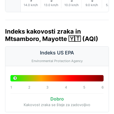
↑
↑
↑
↑
14.0 km/h
13.0 km/h
10.0 km/h
9.0 km/h
5.0 k
Indeks kakovosti zraka in
Mtsamboro, Mayotte 🇾🇹 (AQI)
Indeks US EPA
Environmental Protection Agency
1
1
2
3
4
5
6
Dobro
Kakovost zraka se šteje za zadovoljivo