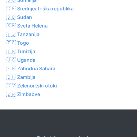
🇨🇫 Srednjeafriška republika
🇸🇩 Sudan
🇸🇭 Sveta Helena
🇹🇿 Tanzanija
🇹🇬 Togo
🇹🇳 Tunizija
🇺🇬 Uganda
🇪🇭 Zahodna Sahara
🇿🇲 Zambija
🇨🇻 Zelenortski otoki
🇿🇼 Zimbabve