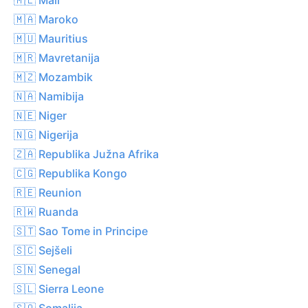
🇲🇦 Maroko
🇲🇺 Mauritius
🇲🇷 Mavretanija
🇲🇿 Mozambik
🇳🇦 Namibija
🇳🇪 Niger
🇳🇬 Nigerija
🇿🇦 Republika Južna Afrika
🇨🇬 Republika Kongo
🇷🇪 Reunion
🇷🇼 Ruanda
🇸🇹 Sao Tome in Principe
🇸🇨 Sejšeli
🇸🇳 Senegal
🇸🇱 Sierra Leone
🇸🇴 Somalija