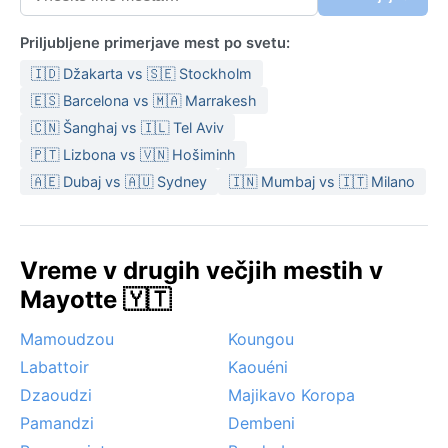
Priljubljene primerjave mest po svetu:
🇮🇩 Džakarta vs 🇸🇪 Stockholm
🇪🇸 Barcelona vs 🇲🇦 Marrakesh
🇨🇳 Šanghaj vs 🇮🇱 Tel Aviv
🇵🇹 Lizbona vs 🇻🇳 Hošiminh
🇦🇪 Dubaj vs 🇦🇺 Sydney
🇮🇳 Mumbaj vs 🇮🇹 Milano
Vreme v drugih večjih mestih v
Mayotte 🇾🇹
Mamoudzou
Koungou
Labattoir
Kaouéni
Dzaoudzi
Majikavo Koropa
Pamandzi
Dembeni