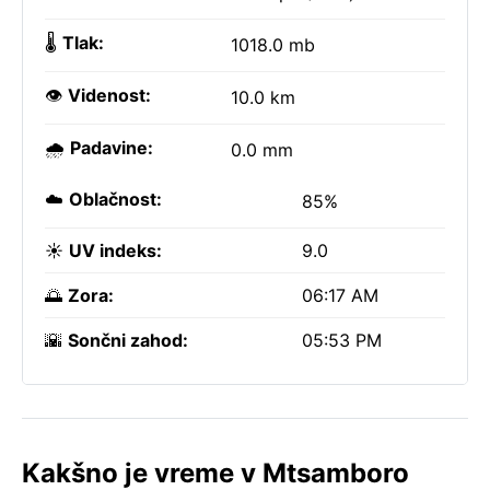
🌡️
Tlak:
1018.0 mb
👁️
Videnost:
10.0 km
🌧️
Padavine:
0.0 mm
☁️
Oblačnost:
85%
☀️
UV indeks:
9.0
🌅
Zora:
06:17 AM
🌇
Sončni zahod:
05:53 PM
Kakšno je vreme v Mtsamboro