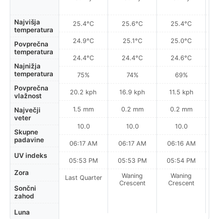
Najvišja
25.4°C
25.6°C
25.4°C
temperatura
24.9°C
25.1°C
25.0°C
Povprečna
temperatura
24.4°C
24.4°C
24.6°C
Najnižja
temperatura
75%
74%
69%
Povprečna
20.2 kph
16.9 kph
11.5 kph
vlažnost
1.5 mm
0.2 mm
0.2 mm
Največji
veter
10.0
10.0
10.0
Skupne
padavine
06:17 AM
06:17 AM
06:16 AM
UV indeks
05:53 PM
05:53 PM
05:54 PM
Zora
Waning
Waning
Last Quarter
Crescent
Crescent
Sončni
zahod
Luna